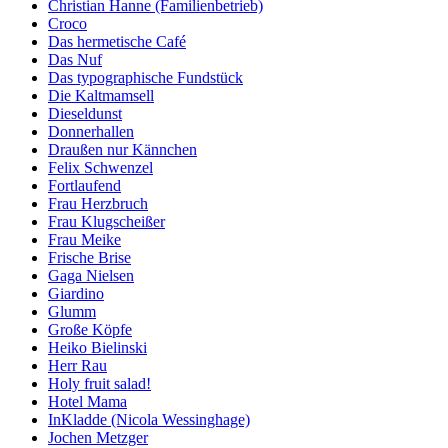
Christian Hanne (Familienbetrieb)
Croco
Das hermetische Café
Das Nuf
Das typographische Fundstück
Die Kaltmamsell
Dieseldunst
Donnerhallen
Draußen nur Kännchen
Felix Schwenzel
Fortlaufend
Frau Herzbruch
Frau Klugscheißer
Frau Meike
Frische Brise
Gaga Nielsen
Giardino
Glumm
Große Köpfe
Heiko Bielinski
Herr Rau
Holy fruit salad!
Hotel Mama
InKladde (Nicola Wessinghage)
Jochen Metzger