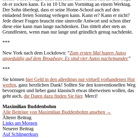
ob er zocken kann. Es ist 10 Uhr am Vormittag an einem Werktag.
Der Sohn überlegt, dass er seine Home-School auch auf den
einladend freien Sonntag verlegen kann. Kann er? Kann er nicht?
Jede dieser Fragen braucht eine sinnvolle Antwort und schon über
diese eine kann man lange nachdenken. Das rüttelt aber stets an
Grundfesten, wenn man nur lange und gründlich genug nachdenkt.
***
New York nach dem Lockdown: “
Zum ersten Mal hupen Autos
ungeduldig auf dem Broadway. Es sind vier Autos nacheinander.
”
***
Sie können
hier Geld in den allerdings nur virtuell vorhandenen Hut
werfen
, ganz herzlichen Dank! Sollten Sie den konventionellen Weg
bevorzugen und lieber ganz klassisch etwas überweisen wollen, das
geht auch,
die Daten dazu finden Sie hier
. Merci!
Maximilian Buddenbohm
Alle Beiträge von Maximilian Buddenbohm ansehen →
Beitrags-
Älterer Beitrag
Links am Morgen
Navigation
Neuerer Beitrag
Auf Schlingerkurs