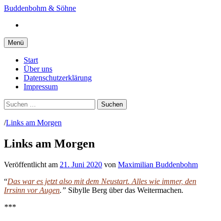
Springe
Buddenbohm & Söhne
zum
Instagram
Inhalt
Menü
Start
Über uns
Datenschutzerklärung
Impressum
Suchen
nach:
/
Links am Morgen
Links am Morgen
Veröffentlicht
am
21. Juni 2020
von
Maximilian Buddenbohm
“
Das war es jetzt also mit dem Neustart. Alles wie immer, den
Irrsinn vor Augen
.”
Sibylle Berg über das Weitermachen
.
***