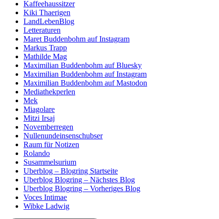
Kaffeehaussitzer
Kiki Thaerigen
LandLebenBlog
Letteraturen
Maret Buddenbohm auf Instagram
Markus Trapp
Mathilde Mag
Maximilian Buddenbohm auf Bluesky
Maximilian Buddenbohm auf Instagram
Maximilian Buddenbohm auf Mastodon
Mediathekperlen
Mek
Miagolare
Mitzi Irsaj
Novemberregen
Nullenundeinsenschubser
Raum für Notizen
Rolando
Susammelsurium
Uberblog – Blogring Startseite
Uberblog Blogring – Nächstes Blog
Uberblog Blogring – Vorheriges Blog
Voces Intimae
Wibke Ladwig