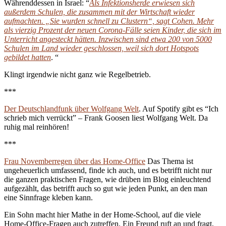
Währenddessen in Israel: “
Als Infektionsherde erwiesen sich
außerdem Schulen, die zusammen mit der Wirtschaft wieder
aufmachten. „Sie wurden schnell zu Clustern“, sagt Cohen. Mehr
als vierzig Prozent der neuen Corona-Fälle seien Kinder, die sich im
Unterricht angesteckt hätten. Inzwischen sind etwa 200 von 5000
Schulen im Land wieder geschlossen, weil sich dort Hotspots
gebildet hatten
. “
Klingt irgendwie nicht ganz wie Regelbetrieb.
***
Der Deutschlandfunk über Wolfgang Welt
. Auf Spotify gibt es “Ich
schrieb mich verrückt” – Frank Goosen liest Wolfgang Welt. Da
ruhig mal reinhören!
***
Frau Novemberregen über das Home-Office
Das Thema ist
ungeheuerlich umfassend, finde ich auch, und es betrifft nicht nur
die ganzen praktischen Fragen, wie drüben im Blog einleuchtend
aufgezählt, das betrifft auch so gut wie jeden Punkt, an den man
eine Sinnfrage kleben kann.
Ein Sohn macht hier Mathe in der Home-School, auf die viele
Home-Office-Fragen auch zutreffen. Ein Freund ruft an und fragt,