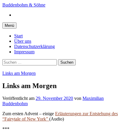
Springe
Buddenbohm & Söhne
zum
Instagram
Inhalt
Menü
Start
Über uns
Datenschutzerklärung
Impressum
Suchen
nach:
Links am Morgen
Links am Morgen
Veröffentlicht
am
29. November 2020
von
Maximilian
Buddenbohm
Zum ersten Advent – einige
Erläuterungen zur Entstehung des
“Fairytale of New York”
(Audio)
***