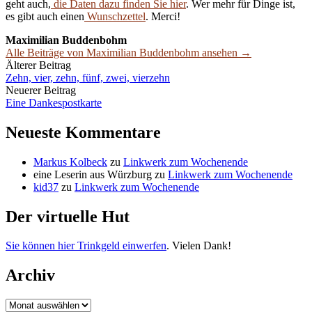
geht auch,
die Daten dazu finden Sie hier
. Wer mehr für Dinge ist,
es gibt auch einen
Wunschzettel
. Merci!
Maximilian Buddenbohm
Alle Beiträge von Maximilian Buddenbohm ansehen →
Beitrags-
Älterer Beitrag
Zehn, vier, zehn, fünf, zwei, vierzehn
Navigation
Neuerer Beitrag
Eine Dankespostkarte
Neueste Kommentare
Markus Kolbeck
zu
Linkwerk zum Wochenende
eine Leserin aus Würzburg
zu
Linkwerk zum Wochenende
kid37
zu
Linkwerk zum Wochenende
Der virtuelle Hut
Sie können hier Trinkgeld einwerfen
. Vielen Dank!
Archiv
Archiv