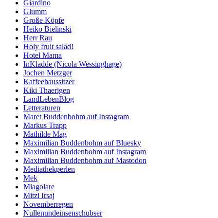
Giardino
Glumm
Große Köpfe
Heiko Bielinski
Herr Rau
Holy fruit salad!
Hotel Mama
InKladde (Nicola Wessinghage)
Jochen Metzger
Kaffeehaussitzer
Kiki Thaerigen
LandLebenBlog
Letteraturen
Maret Buddenbohm auf Instagram
Markus Trapp
Mathilde Mag
Maximilian Buddenbohm auf Bluesky
Maximilian Buddenbohm auf Instagram
Maximilian Buddenbohm auf Mastodon
Mediathekperlen
Mek
Miagolare
Mitzi Irsaj
Novemberregen
Nullenundeinsenschubser