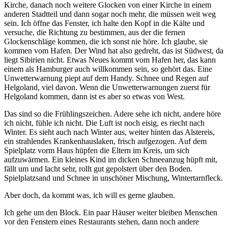
Kirche, danach noch weitere Glocken von einer Kirche in einem
anderen Stadtteil und dann sogar noch mehr, die müssen weit weg
sein. Ich öffne das Fenster, ich halte den Kopf in die Kälte und
versuche, die Richtung zu bestimmen, aus der die fernen
Glockenschläge kommen, die ich sonst nie höre. Ich glaube, sie
kommen vom Hafen. Der Wind hat also gedreht, das ist Südwest, da
liegt Sibirien nicht. Etwas Neues kommt vom Hafen her, das kann
einem als Hamburger auch willkommen sein, so gehört das. Eine
Unwetterwarnung piept auf dem Handy. Schnee und Regen auf
Helgoland, viel davon. Wenn die Unwetterwarnungen zuerst für
Helgoland kommen, dann ist es aber so etwas von West.
Das sind so die Frühlingszeichen. Adere sehe ich nicht, andere höre
ich nicht, fühle ich nicht. Die Luft ist noch eisig, es riecht nach
Winter. Es sieht auch nach Winter aus, weiter hinten das Alstereis,
ein strahlendes Krankenhauslaken, frisch aufgezogen. Auf dem
Spielplatz vorm Haus hüpfen die Eltern im Kreis, um sich
aufzuwärmen. Ein kleines Kind im dicken Schneeanzug hüpft mit,
fällt um und lacht sehr, rollt gut gepolstert über den Boden.
Spielplatzsand und Schnee in unschöner Mischung, Wintertarnfleck.
Aber doch, da kommt was, ich will es gerne glauben.
Ich gehe um den Block. Ein paar Häuser weiter bleiben Menschen
vor den Fenstern eines Restaurants stehen, dann noch andere