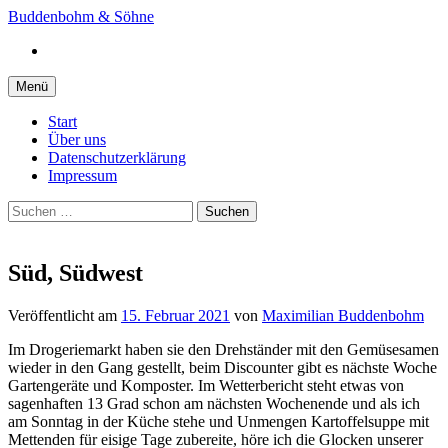
Springe
Buddenbohm & Söhne
zum
Instagram
Inhalt
Menü
Start
Über uns
Datenschutzerklärung
Impressum
Suchen
nach:
Süd, Südwest
Veröffentlicht
am
15. Februar 2021
von
Maximilian Buddenbohm
Im Drogeriemarkt haben sie den Drehständer mit den Gemüsesamen
wieder in den Gang gestellt, beim Discounter gibt es nächste Woche
Gartengeräte und Komposter. Im Wetterbericht steht etwas von
sagenhaften 13 Grad schon am nächsten Wochenende und als ich
am Sonntag in der Küche stehe und Unmengen Kartoffelsuppe mit
Mettenden für eisige Tage zubereite, höre ich die Glocken unserer