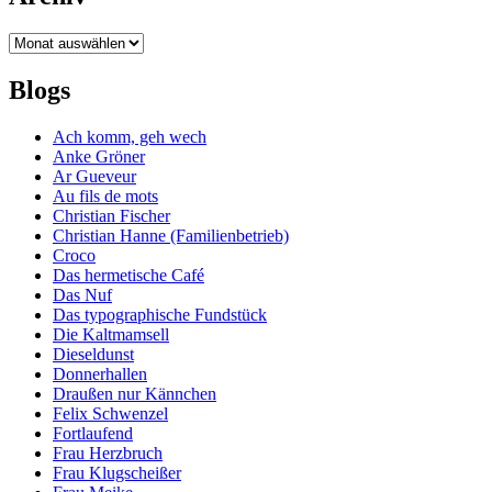
Archiv
Blogs
Ach komm, geh wech
Anke Gröner
Ar Gueveur
Au fils de mots
Christian Fischer
Christian Hanne (Familienbetrieb)
Croco
Das hermetische Café
Das Nuf
Das typographische Fundstück
Die Kaltmamsell
Dieseldunst
Donnerhallen
Draußen nur Kännchen
Felix Schwenzel
Fortlaufend
Frau Herzbruch
Frau Klugscheißer