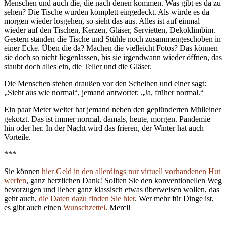
Menschen und auch die, die nach denen kommen. Was gibt es da zu
sehen? Die Tische wurden komplett eingedeckt. Als würde es da
morgen wieder losgehen, so sieht das aus. Alles ist auf einmal
wieder auf den Tischen, Kerzen, Gläser, Servietten, Dekoklimbim.
Gestern standen die Tische und Stühle noch zusammengeschoben in
einer Ecke. Üben die da? Machen die vielleicht Fotos? Das können
sie doch so nicht liegenlassen, bis sie irgendwann wieder öffnen, das
staubt doch alles ein, die Teller und die Gläser.
Die Menschen stehen draußen vor den Scheiben und einer sagt:
„Sieht aus wie normal“, jemand antwortet: „Ja, früher normal.“
Ein paar Meter weiter hat jemand neben den geplünderten Mülleiner
gekotzt. Das ist immer normal, damals, heute, morgen. Pandemie
hin oder her. In der Nacht wird das frieren, der Winter hat auch
Vorteile.
***
Sie können
hier Geld in den allerdings nur virtuell vorhandenen Hut
werfen
, ganz herzlichen Dank! Sollten Sie den konventionellen Weg
bevorzugen und lieber ganz klassisch etwas überweisen wollen, das
geht auch,
die Daten dazu finden Sie hier
. Wer mehr für Dinge ist,
es gibt auch einen
Wunschzettel
. Merci!