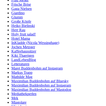
Frau Meike
Frische Brise
Gaga Nielsen
Giardino
Glumm
Große Köpfe
Heiko Bielinski
Herr Rau
Holy fruit salad!
Hotel Mama
InKladde (Nicola Wessinghage)
Jochen Metzger
Kaffeehaussitzer
Kiki Thaerigen
LandLebenBlog
Letteraturen
Maret Buddenbohm auf Instagram
Markus Trapp
Mathilde Mag
Maximilian Buddenbohm auf Bluesky
Maximilian Buddenbohm auf Instagram
Maximilian Buddenbohm auf Mastodon
Mediathekperlen
Mek
Miagolare