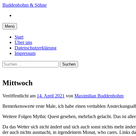
Springe
Buddenbohm & Söhne
zum
Instagram
Inhalt
Menü
Start
Über uns
Datenschutzerklärung
Impressum
Suchen
nach:
Mittwoch
Veröffentlicht
am
14. April 2021
von
Maximilian Buddenbohm
Bemerkenswerte erste Male, ich habe einen veritablen Ansteckungsal
Weitere Folgen Mythic Quest gesehen, mehrfach gelacht. Das ist all
Da das Wetter sich nicht ändert und sich auch sonst nichts mehr änder
der auch nichts ausmacht, in irgendeinem Monat, who cares. Links da