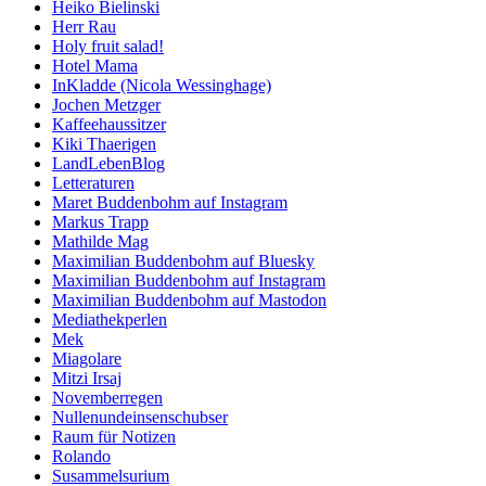
Heiko Bielinski
Herr Rau
Holy fruit salad!
Hotel Mama
InKladde (Nicola Wessinghage)
Jochen Metzger
Kaffeehaussitzer
Kiki Thaerigen
LandLebenBlog
Letteraturen
Maret Buddenbohm auf Instagram
Markus Trapp
Mathilde Mag
Maximilian Buddenbohm auf Bluesky
Maximilian Buddenbohm auf Instagram
Maximilian Buddenbohm auf Mastodon
Mediathekperlen
Mek
Miagolare
Mitzi Irsaj
Novemberregen
Nullenundeinsenschubser
Raum für Notizen
Rolando
Susammelsurium