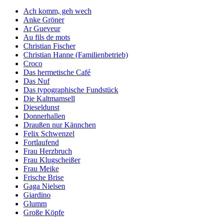
Ach komm, geh wech
Anke Gröner
Ar Gueveur
Au fils de mots
Christian Fischer
Christian Hanne (Familienbetrieb)
Croco
Das hermetische Café
Das Nuf
Das typographische Fundstück
Die Kaltmamsell
Dieseldunst
Donnerhallen
Draußen nur Kännchen
Felix Schwenzel
Fortlaufend
Frau Herzbruch
Frau Klugscheißer
Frau Meike
Frische Brise
Gaga Nielsen
Giardino
Glumm
Große Köpfe