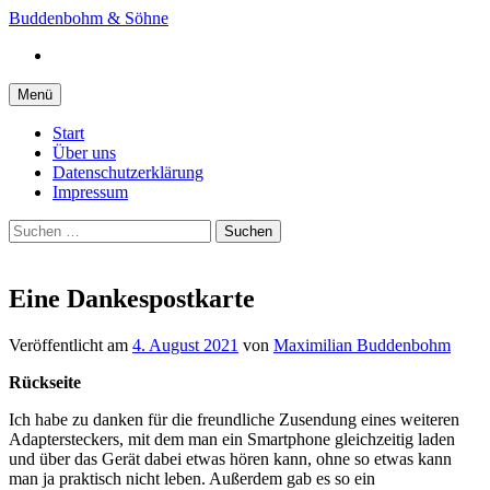
Springe
Buddenbohm & Söhne
zum
Instagram
Inhalt
Menü
Start
Über uns
Datenschutzerklärung
Impressum
Suchen
nach:
Eine Dankespostkarte
Veröffentlicht
am
4. August 2021
von
Maximilian Buddenbohm
Rückseite
Ich habe zu danken für die freundliche Zusendung eines weiteren
Adaptersteckers, mit dem man ein Smartphone gleichzeitig laden
und über das Gerät dabei etwas hören kann, ohne so etwas kann
man ja praktisch nicht leben. Außerdem gab es so ein