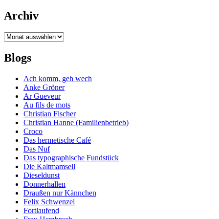
Archiv
Archiv
Blogs
Ach komm, geh wech
Anke Gröner
Ar Gueveur
Au fils de mots
Christian Fischer
Christian Hanne (Familienbetrieb)
Croco
Das hermetische Café
Das Nuf
Das typographische Fundstück
Die Kaltmamsell
Dieseldunst
Donnerhallen
Draußen nur Kännchen
Felix Schwenzel
Fortlaufend