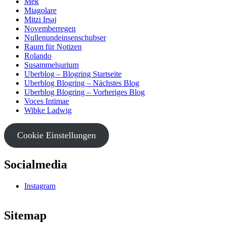
Mek
Miagolare
Mitzi Irsaj
Novemberregen
Nullenundeinsenschubser
Raum für Notizen
Rolando
Susammelsurium
Uberblog – Blogring Startseite
Uberblog Blogring – Nächstes Blog
Uberblog Blogring – Vorheriges Blog
Voces Intimae
Wibke Ladwig
Cookie Einstellungen
Socialmedia
Instagram
Sitemap