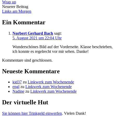
Wrap up
Navigation
Neuerer Beitrag
Links am Morgen
Ein Kommentar
Norbert Gerhard Bach
sagt:
5. August 2021 um 22:04 Uhr
Wunderschönes Bild auf der Vorderseite. Klasse beschrieben,
ich konnte es regelrecht vor mir sehen. Danke!
Kommentare sind geschlossen.
Neueste Kommentare
kid37
zu
Linkwerk zum Wochenende
engl
zu
Linkwerk zum Wochenende
Nadine
zu
Linkwerk zum Wochenende
Der virtuelle Hut
Sie können hier Trinkgeld einwerfen
. Vielen Dank!