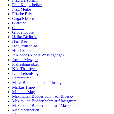
Frau Herzbruch
Frau Klugscheißer
Frau Meike
Frische Brise
Gaga Nielsen
Giardino
Glumm
Große Köpfe
Heiko Bielinski
Herr Rau
Holy fruit salad!
Hotel Mama
InKladde (Nicola Wessinghage)
Jochen Metzger
Kaffeehaussitzer
Kiki Thaerigen
LandLebenBlog
Letteraturen
Maret Buddenbohm auf Instagram
Markus Trapp
Mathilde Mag
Maximilian Buddenbohm auf Bluesky
Maximilian Buddenbohm auf Instagram
Maximilian Buddenbohm auf Mastodon
Mediathekperlen