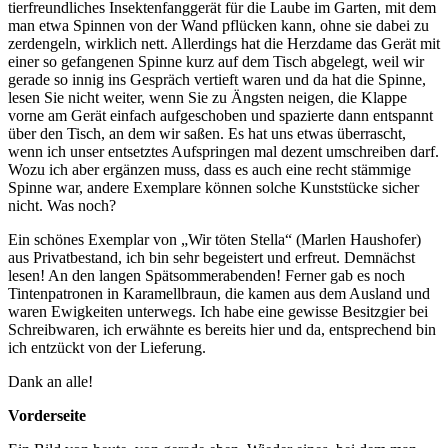
tierfreundliches Insektenfanggerät für die Laube im Garten, mit dem
man etwa Spinnen von der Wand pflücken kann, ohne sie dabei zu
zerdengeln, wirklich nett. Allerdings hat die Herzdame das Gerät mit
einer so gefangenen Spinne kurz auf dem Tisch abgelegt, weil wir
gerade so innig ins Gespräch vertieft waren und da hat die Spinne,
lesen Sie nicht weiter, wenn Sie zu Ängsten neigen, die Klappe
vorne am Gerät einfach aufgeschoben und spazierte dann entspannt
über den Tisch, an dem wir saßen. Es hat uns etwas überrascht,
wenn ich unser entsetztes Aufspringen mal dezent umschreiben darf.
Wozu ich aber ergänzen muss, dass es auch eine recht stämmige
Spinne war, andere Exemplare können solche Kunststücke sicher
nicht. Was noch?
Ein schönes Exemplar von „Wir töten Stella“ (Marlen Haushofer)
aus Privatbestand, ich bin sehr begeistert und erfreut. Demnächst
lesen! An den langen Spätsommerabenden! Ferner gab es noch
Tintenpatronen in Karamellbraun, die kamen aus dem Ausland und
waren Ewigkeiten unterwegs. Ich habe eine gewisse Besitzgier bei
Schreibwaren, ich erwähnte es bereits hier und da, entsprechend bin
ich entzückt von der Lieferung.
Dank an alle!
Vorderseite