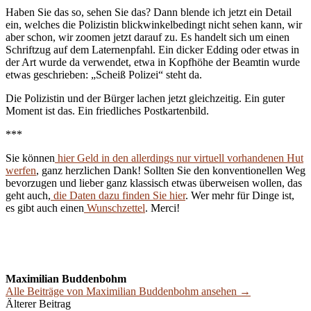
Haben Sie das so, sehen Sie das? Dann blende ich jetzt ein Detail
ein, welches die Polizistin blickwinkelbedingt nicht sehen kann, wir
aber schon, wir zoomen jetzt darauf zu. Es handelt sich um einen
Schriftzug auf dem Laternenpfahl. Ein dicker Edding oder etwas in
der Art wurde da verwendet, etwa in Kopfhöhe der Beamtin wurde
etwas geschrieben: „Scheiß Polizei“ steht da.
Die Polizistin und der Bürger lachen jetzt gleichzeitig. Ein guter
Moment ist das. Ein friedliches Postkartenbild.
***
Sie können
hier Geld in den allerdings nur virtuell vorhandenen Hut
werfen
, ganz herzlichen Dank! Sollten Sie den konventionellen Weg
bevorzugen und lieber ganz klassisch etwas überweisen wollen, das
geht auch,
die Daten dazu finden Sie hier
. Wer mehr für Dinge ist,
es gibt auch einen
Wunschzettel
. Merci!
Maximilian Buddenbohm
Alle Beiträge von Maximilian Buddenbohm ansehen →
Beitrags-
Älterer Beitrag