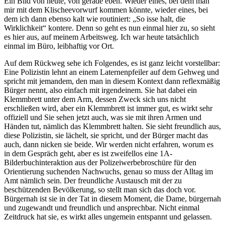
Ein Bild von heute, von gerade eben. Wieder eines, bei dem man
mir mit dem Klischeevorwurf kommen könnte, wieder eines, bei
dem ich dann ebenso kalt wie routiniert: „So isse halt, die
Wirklichkeit“ kontere. Denn so geht es nun einmal hier zu, so sieht
es hier aus, auf meinem Arbeitsweg. Ich war heute tatsächlich
einmal im Büro, leibhaftig vor Ort.
Auf dem Rückweg sehe ich Folgendes, es ist ganz leicht vorstellbar:
Eine Polizistin lehnt an einem Laternenpfeiler auf dem Gehweg und
spricht mit jemandem, den man in diesem Kontext dann reflexmäßig
Bürger nennt, also einfach mit irgendeinem. Sie hat dabei ein
Klemmbrett unter dem Arm, dessen Zweck sich uns nicht
erschließen wird, aber ein Klemmbrett ist immer gut, es wirkt sehr
offiziell und Sie sehen jetzt auch, was sie mit ihren Armen und
Händen tut, nämlich das Klemmbrett halten. Sie sieht freundlich aus,
diese Polizistin, sie lächelt, sie spricht, und der Bürger macht das
auch, dann nicken sie beide. Wir werden nicht erfahren, worum es
in dem Gespräch geht, aber es ist zweifellos eine 1A-
Bilderbuchinteraktion aus der Polizeiwerbebroschüre für den
Orientierung suchenden Nachwuchs, genau so muss der Alltag im
Amt nämlich sein. Der freundliche Austausch mit der zu
beschützenden Bevölkerung, so stellt man sich das doch vor.
Bürgernah ist sie in der Tat in diesem Moment, die Dame, bürgernah
und zugewandt und freundlich und ansprechbar. Nicht einmal
Zeitdruck hat sie, es wirkt alles ungemein entspannt und gelassen.