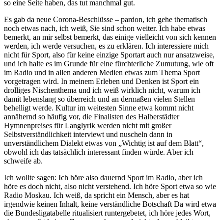
so eine Seite haben, das tut manchmal gut.
Es gab da neue Corona-Beschlüsse – pardon, ich gehe thematisch
noch etwas nach, ich weiß, Sie sind schon weiter. Ich habe etwas
bemerkt, an mir selbst bemerkt, das einige vielleicht von sich kennen
werden, ich werde versuchen, es zu erklären. Ich interessiere mich
nicht für Sport, also für keine einzige Sportart auch nur ansatzweise,
und ich halte es im Grunde für eine fürchterliche Zumutung, wie oft
im Radio und in allen anderen Medien etwas zum Thema Sport
vorgetragen wird. In meinem Erleben und Denken ist Sport ein
drolliges Nischenthema und ich weiß wirklich nicht, warum ich
damit lebenslang so überreich und an dermaßen vielen Stellen
behelligt werde. Kultur im weitesten Sinne etwa kommt nicht
annähernd so häufig vor, die Finalisten des Halberstädter
Hymnenpreises für Langlyrik werden nicht mit großer
Selbstverständlichkeit interviewt und nuscheln dann in
unverständlichem Dialekt etwas von „Wichtig ist auf dem Blatt“,
obwohl ich das tatsächlich interessant finden würde. Aber ich
schweife ab.
Ich wollte sagen: Ich höre also dauernd Sport im Radio, aber ich
höre es doch nicht, also nicht verstehend. Ich höre Sport etwa so wie
Radio Moskau. Ich weiß, da spricht ein Mensch, aber es hat
irgendwie keinen Inhalt, keine verständliche Botschaft Da wird etwa
die Bundesligatabelle ritualisiert runtergebetet, ich höre jedes Wort,