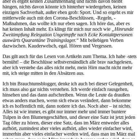
aber es ergibt keinen Zusammenhang und nichts davon bleibt
hängen, nichts davon könnte ich hinterher wiedergeben, keinen
einzigen Sachverhalt, außer eben grob: Sport. Und so ergeht es mir
mittlerweile auch mit den Corona-Beschlüssen, -Regeln, -
Maßnahmen, das wollte ich nur eben sagen. Ich höre das, aber es
hat keinen Inhalt mehr. Es klingt für mich nur noch wie
„Hinrunde
Zweitimpfung Relegation Ungeimpfte nach Ecke Kontaktpersonen
auswärts Quarantäne Trainingslager.“
Mit beliebigen Verben
dazwischen. Kauderwelsch, egal. Hören und Vergessen.
Das gilt auch für das Lesen von Artikeln zum Thema. Ich habe -stets
bemüht! – die Beschlüsse selbstverständlich alle brav nachgelesen,
aber ich verstehe das alles nicht mehr, mein Hirn macht nicht mehr
mit, ich steige mitten in den Absätzen aus.
Ich bin Brauchtumsblogger, denke ich auch bei dieser Gelegenheit,
ich muss also gar nichts verstehen. Ich werde einfach rausgehen,
hinsehen und das dann aufschreiben. Wenn die Leute da draußen
etwas anders machen, wenn sich etwas verändert, dann bekomme
ich es hoffentlich mit, dann notiere ich das. Noch aber – ist nichts.
Alles ist wie immer, es gibt nur immer mehr und immer buntere
Tulpen in den Blumengeschäften, und dieser eine Satz ist jetzt jeden
Tag öfter zu hören, dieser eine Satz, dass im März entweder alles
aufhört, zumindest aber vieles aufhört, alles wieder einfacher wird,
immerhin aber vieles einfacher werden wird, dass man im März mal