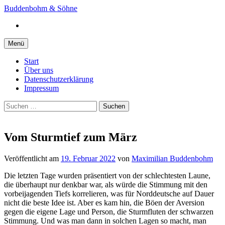
Springe
Buddenbohm & Söhne
zum
Instagram
Inhalt
Menü
Start
Über uns
Datenschutzerklärung
Impressum
Suchen
nach:
Vom Sturmtief zum März
Veröffentlicht
am
19. Februar 2022
von
Maximilian Buddenbohm
Die letzten Tage wurden präsentiert von der schlechtesten Laune,
die überhaupt nur denkbar war, als würde die Stimmung mit den
vorbeijagenden Tiefs korrelieren, was für Norddeutsche auf Dauer
nicht die beste Idee ist. Aber es kam hin, die Böen der Aversion
gegen die eigene Lage und Person, die Sturmfluten der schwarzen
Stimmung. Und was man dann in solchen Lagen so macht, man