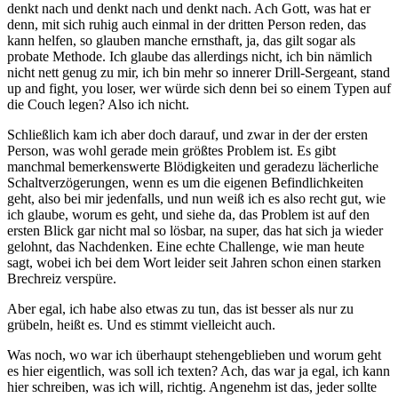
denkt nach und denkt nach und denkt nach. Ach Gott, was hat er
denn, mit sich ruhig auch einmal in der dritten Person reden, das
kann helfen, so glauben manche ernsthaft, ja, das gilt sogar als
probate Methode. Ich glaube das allerdings nicht, ich bin nämlich
nicht nett genug zu mir, ich bin mehr so innerer Drill-Sergeant, stand
up and fight, you loser, wer würde sich denn bei so einem Typen auf
die Couch legen? Also ich nicht.
Schließlich kam ich aber doch darauf, und zwar in der der ersten
Person, was wohl gerade mein größtes Problem ist. Es gibt
manchmal bemerkenswerte Blödigkeiten und geradezu lächerliche
Schaltverzögerungen, wenn es um die eigenen Befindlichkeiten
geht, also bei mir jedenfalls, und nun weiß ich es also recht gut, wie
ich glaube, worum es geht, und siehe da, das Problem ist auf den
ersten Blick gar nicht mal so lösbar, na super, das hat sich ja wieder
gelohnt, das Nachdenken. Eine echte Challenge, wie man heute
sagt, wobei ich bei dem Wort leider seit Jahren schon einen starken
Brechreiz verspüre.
Aber egal, ich habe also etwas zu tun, das ist besser als nur zu
grübeln, heißt es. Und es stimmt vielleicht auch.
Was noch, wo war ich überhaupt stehengeblieben und worum geht
es hier eigentlich, was soll ich texten? Ach, das war ja egal, ich kann
hier schreiben, was ich will, richtig. Angenehm ist das, jeder sollte