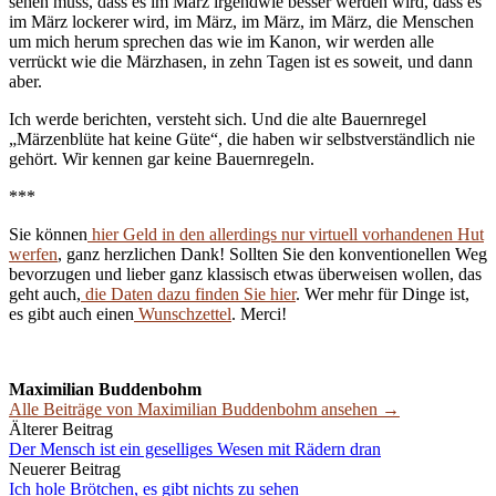
sehen muss, dass es im März irgendwie besser werden wird, dass es
im März lockerer wird, im März, im März, im März, die Menschen
um mich herum sprechen das wie im Kanon, wir werden alle
verrückt wie die Märzhasen, in zehn Tagen ist es soweit, und dann
aber.
Ich werde berichten, versteht sich. Und die alte Bauernregel
„Märzenblüte hat keine Güte“, die haben wir selbstverständlich nie
gehört. Wir kennen gar keine Bauernregeln.
***
Sie können
hier Geld in den allerdings nur virtuell vorhandenen Hut
werfen
, ganz herzlichen Dank! Sollten Sie den konventionellen Weg
bevorzugen und lieber ganz klassisch etwas überweisen wollen, das
geht auch,
die Daten dazu finden Sie hier
. Wer mehr für Dinge ist,
es gibt auch einen
Wunschzettel
. Merci!
Maximilian Buddenbohm
Alle Beiträge von Maximilian Buddenbohm ansehen →
Beitrags-
Älterer Beitrag
Der Mensch ist ein geselliges Wesen mit Rädern dran
Navigation
Neuerer Beitrag
Ich hole Brötchen, es gibt nichts zu sehen