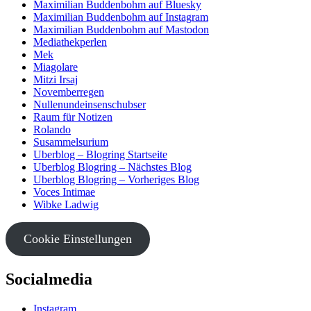
Maximilian Buddenbohm auf Bluesky
Maximilian Buddenbohm auf Instagram
Maximilian Buddenbohm auf Mastodon
Mediathekperlen
Mek
Miagolare
Mitzi Irsaj
Novemberregen
Nullenundeinsenschubser
Raum für Notizen
Rolando
Susammelsurium
Uberblog – Blogring Startseite
Uberblog Blogring – Nächstes Blog
Uberblog Blogring – Vorheriges Blog
Voces Intimae
Wibke Ladwig
Cookie Einstellungen
Socialmedia
Instagram