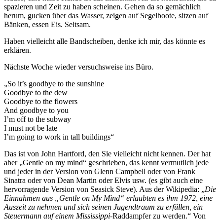
spazieren und Zeit zu haben scheinen. Gehen da so gemächlich
herum, gucken über das Wasser, zeigen auf Segelboote, sitzen auf
Bänken, essen Eis. Seltsam.
Haben vielleicht alle Bandscheiben, denke ich mir, das könnte es
erklären.
Nächste Woche wieder versuchsweise ins Büro.
„So it’s goodbye to the sunshine
Goodbye to the dew
Goodbye to the flowers
And goodbye to you
I’m off to the subway
I must not be late
I’m going to work in tall buildings“
Das ist von John Hartford, den Sie vielleicht nicht kennen. Der hat
aber „Gentle on my mind“ geschrieben, das kennt vermutlich jede
und jeder in der Version von Glenn Campbell oder von Frank
Sinatra oder von Dean Martin oder Elvis usw. (es gibt auch eine
hervorragende Version von Seasick Steve). Aus der Wikipedia: „
Die
Einnahmen aus „Gentle on My Mind“ erlaubten es ihm 1972, eine
Auszeit zu nehmen und sich seinen Jugendtraum zu erfüllen, ein
Steuermann auf einem Mississippi-
Raddampfer zu werden.“ Von