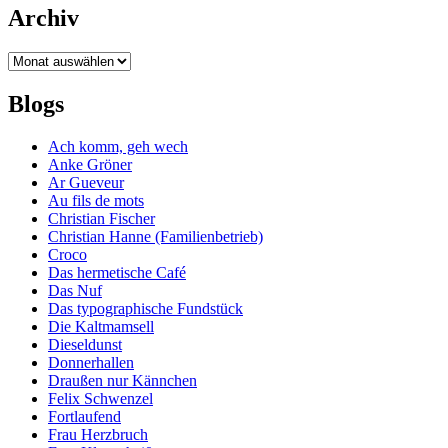
Archiv
Archiv
Blogs
Ach komm, geh wech
Anke Gröner
Ar Gueveur
Au fils de mots
Christian Fischer
Christian Hanne (Familienbetrieb)
Croco
Das hermetische Café
Das Nuf
Das typographische Fundstück
Die Kaltmamsell
Dieseldunst
Donnerhallen
Draußen nur Kännchen
Felix Schwenzel
Fortlaufend
Frau Herzbruch