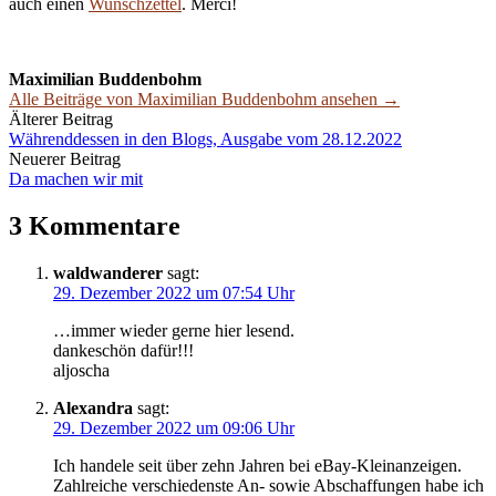
auch einen
Wunschzettel
. Merci!
Maximilian Buddenbohm
Alle Beiträge von Maximilian Buddenbohm ansehen →
Beitrags-
Älterer Beitrag
Währenddessen in den Blogs, Ausgabe vom 28.12.2022
Navigation
Neuerer Beitrag
Da machen wir mit
3 Kommentare
waldwanderer
sagt:
29. Dezember 2022 um 07:54 Uhr
…immer wieder gerne hier lesend.
dankeschön dafür!!!
aljoscha
Alexandra
sagt:
29. Dezember 2022 um 09:06 Uhr
Ich handele seit über zehn Jahren bei eBay-Kleinanzeigen.
Zahlreiche verschiedenste An- sowie Abschaffungen habe ich