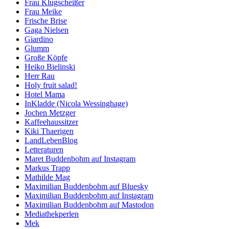
Frau Klugscheißer
Frau Meike
Frische Brise
Gaga Nielsen
Giardino
Glumm
Große Köpfe
Heiko Bielinski
Herr Rau
Holy fruit salad!
Hotel Mama
InKladde (Nicola Wessinghage)
Jochen Metzger
Kaffeehaussitzer
Kiki Thaerigen
LandLebenBlog
Letteraturen
Maret Buddenbohm auf Instagram
Markus Trapp
Mathilde Mag
Maximilian Buddenbohm auf Bluesky
Maximilian Buddenbohm auf Instagram
Maximilian Buddenbohm auf Mastodon
Mediathekperlen
Mek