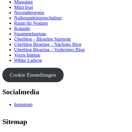
Miagolare
Mitzi Irsaj
Novemberregen
Nullenundeinsenschubser
Raum für Notizen
Rolando
Susammelsurium
Uberblog – Blogring Startseite
Uberblog Blogring – Nächstes Blog
Uberblog Blogring – Vorheriges Blog
Voces Intimae
Wibke Ladwig
Cookie Einstellungen
Socialmedia
Instagram
Sitemap