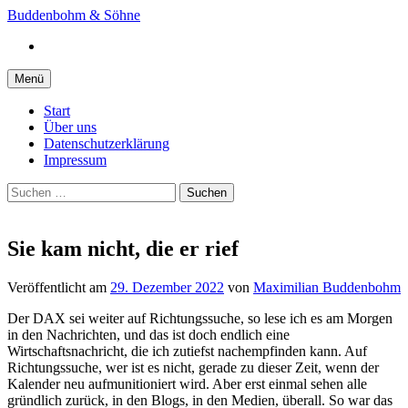
Springe
Buddenbohm & Söhne
zum
Instagram
Inhalt
Menü
Start
Über uns
Datenschutzerklärung
Impressum
Suchen
nach:
Sie kam nicht, die er rief
Veröffentlicht
am
29. Dezember 2022
von
Maximilian Buddenbohm
Der DAX sei weiter auf Richtungssuche, so lese ich es am Morgen
in den Nachrichten, und das ist doch endlich eine
Wirtschaftsnachricht, die ich zutiefst nachempfinden kann. Auf
Richtungssuche, wer ist es nicht, gerade zu dieser Zeit, wenn der
Kalender neu aufmunitioniert wird. Aber erst einmal sehen alle
gründlich zurück, in den Blogs, in den Medien, überall. So war das