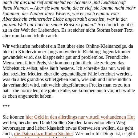
nach ihr aus und rief stammelnd vor Schmerz und Leidenschaft
ihren Namen. – Aber sie kam nicht, die er rief, sie konnte nicht mehr
kommen; der Zauber ihres Wesens, wie er noch einmal vom
Abendschein erinnernder Liebe angestrahlt erschien, war in der
ganzen Welt nur noch in seiner Brust zu finden.
“ So nämlich geht es
zu in der Welt der Liebenden. Es ist sicher nicht Storms bester Text,
aber nun kenne ich ihn auch.
Wir verkaufen nebenbei ein Bett über eine Online-Kleinanzeige, da
hier ein Kinderzimmer langsam weiter in Richtung Jugendzimmer
gewandelt wird, das klappt sehr gut und problemlos. Freundliche
Menschen, fairer Preis, sie kommen pünktlich, sie zerlegen das
Möbelstück selbst, alles läuft bestens. Ich schreibe das nur, weil in
den sozialen Medien eher die gegenteiligen Fälle berichtet werden,
was da alles grandios schiefgehen kann, wie zäh und unfreundlich
da verhandelt wird, mit welch abgefahrenen Freaks man es zu tun
hat – die normalen, die guten Fälle, sie kommen auch vor, ich wollte
es eben angemerkt haben.
***
Sie können
hier Geld in den allerdings nur virtuell vorhandenen Hut
werfen, herzlichen Dank! Sollten Sie den konventionellen Weg
bevorzugen und lieber klassisch etwas überweisen wollen, das geht
auch,
die Daten dazu finden Sie hier
. Wer mehr für Dinge ist, es gibt