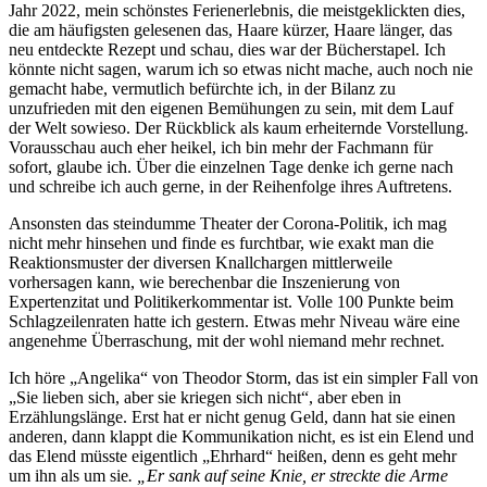
Jahr 2022, mein schönstes Ferienerlebnis, die meistgeklickten dies,
die am häufigsten gelesenen das, Haare kürzer, Haare länger, das
neu entdeckte Rezept und schau, dies war der Bücherstapel. Ich
könnte nicht sagen, warum ich so etwas nicht mache, auch noch nie
gemacht habe, vermutlich befürchte ich, in der Bilanz zu
unzufrieden mit den eigenen Bemühungen zu sein, mit dem Lauf
der Welt sowieso. Der Rückblick als kaum erheiternde Vorstellung.
Vorausschau auch eher heikel, ich bin mehr der Fachmann für
sofort, glaube ich. Über die einzelnen Tage denke ich gerne nach
und schreibe ich auch gerne, in der Reihenfolge ihres Auftretens.
Ansonsten das steindumme Theater der Corona-Politik, ich mag
nicht mehr hinsehen und finde es furchtbar, wie exakt man die
Reaktionsmuster der diversen Knallchargen mittlerweile
vorhersagen kann, wie berechenbar die Inszenierung von
Expertenzitat und Politikerkommentar ist. Volle 100 Punkte beim
Schlagzeilenraten hatte ich gestern. Etwas mehr Niveau wäre eine
angenehme Überraschung, mit der wohl niemand mehr rechnet.
Ich höre „Angelika“ von Theodor Storm, das ist ein simpler Fall von
„Sie lieben sich, aber sie kriegen sich nicht“, aber eben in
Erzählungslänge. Erst hat er nicht genug Geld, dann hat sie einen
anderen, dann klappt die Kommunikation nicht, es ist ein Elend und
das Elend müsste eigentlich „Ehrhard“ heißen, denn es geht mehr
um ihn als um sie
. „Er sank auf seine Knie, er streckte die Arme