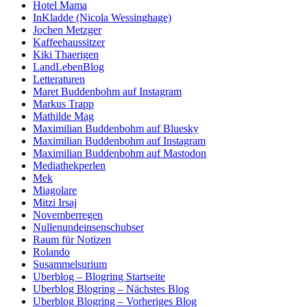
Hotel Mama
InKladde (Nicola Wessinghage)
Jochen Metzger
Kaffeehaussitzer
Kiki Thaerigen
LandLebenBlog
Letteraturen
Maret Buddenbohm auf Instagram
Markus Trapp
Mathilde Mag
Maximilian Buddenbohm auf Bluesky
Maximilian Buddenbohm auf Instagram
Maximilian Buddenbohm auf Mastodon
Mediathekperlen
Mek
Miagolare
Mitzi Irsaj
Novemberregen
Nullenundeinsenschubser
Raum für Notizen
Rolando
Susammelsurium
Uberblog – Blogring Startseite
Uberblog Blogring – Nächstes Blog
Uberblog Blogring – Vorheriges Blog