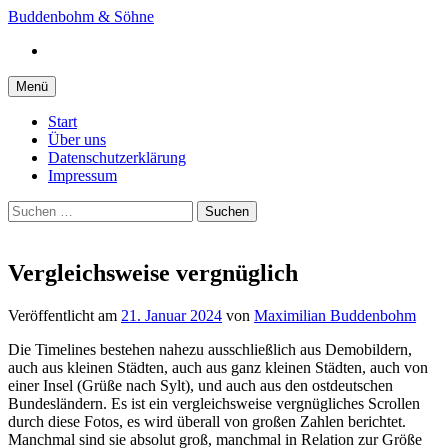
Springe
Buddenbohm & Söhne
zum
Instagram
Inhalt
Menü
Start
Über uns
Datenschutzerklärung
Impressum
Suchen
nach:
Vergleichsweise vergnüglich
Veröffentlicht
am
21. Januar 2024
von
Maximilian Buddenbohm
Die Timelines bestehen nahezu ausschließlich aus Demobildern,
auch aus kleinen Städten, auch aus ganz kleinen Städten, auch von
einer Insel (Grüße nach Sylt), und auch aus den ostdeutschen
Bundesländern. Es ist ein vergleichsweise vergnügliches Scrollen
durch diese Fotos, es wird überall von großen Zahlen berichtet.
Manchmal sind sie absolut groß, manchmal in Relation zur Größe