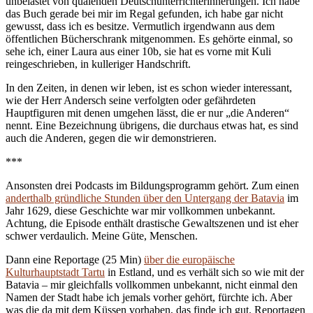
unbelastet von quälenden Deutschunterrichterinnerungen. Ich habe
das Buch gerade bei mir im Regal gefunden, ich habe gar nicht
gewusst, dass ich es besitze. Vermutlich irgendwann aus dem
öffentlichen Bücherschrank mitgenommen. Es gehörte einmal, so
sehe ich, einer Laura aus einer 10b, sie hat es vorne mit Kuli
reingeschrieben, in kulleriger Handschrift.
In den Zeiten, in denen wir leben, ist es schon wieder interessant,
wie der Herr Andersch seine verfolgten oder gefährdeten
Hauptfiguren mit denen umgehen lässt, die er nur „die Anderen“
nennt. Eine Bezeichnung übrigens, die durchaus etwas hat, es sind
auch die Anderen, gegen die wir demonstrieren.
***
Ansonsten drei Podcasts im Bildungsprogramm gehört. Zum einen
anderthalb gründliche Stunden über den Untergang der Batavia
im
Jahr 1629, diese Geschichte war mir vollkommen unbekannt.
Achtung, die Episode enthält drastische Gewaltszenen und ist eher
schwer verdaulich. Meine Güte, Menschen.
Dann eine Reportage (25 Min)
über die europäische
Kulturhauptstadt Tartu
in Estland, und es verhält sich so wie mit der
Batavia – mir gleichfalls vollkommen unbekannt, nicht einmal den
Namen der Stadt habe ich jemals vorher gehört, fürchte ich. Aber
was die da mit dem Küssen vorhaben, das finde ich gut. Reportagen