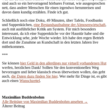
sind auch so ein hervorragend hörbares Format, wie ausgesprochen
nett, dass andere Menschen für einen irgendwo herumreisen und
davon dann kundig erzählen. Finde ich gut.
Schließlich noch eine Doku, 49 Minuten, über Tafeln, Foodbanks
und Suppenküchen,
eine Bestandsaufnahme der Almosenwirtschaft
,
auch mit ausführlicher Kritik am System. Für mich besonders
interessant, da ich eine Suppenküche vor der Haustür habe und die
Entwicklung sehe, jede Woche wieder. Ich habe den regen Betrieb
dort und die Zunahme an Kundschaft in den letzten Jahren live
mitbekommen.
***
Sie können
hier Geld in den allerdings nur virtuell vorhandenen Hut
werfen, herzlichen Dank! Sollten Sie den konventionellen Weg
bevorzugen und lieber klassisch etwas überweisen wollen, das geht
auch,
die Daten dazu finden Sie hier
. Wer mehr für Dinge ist, es gibt
auch einen
Wunschzettel
.
Maximilian Buddenbohm
Alle Beiträge von Maximilian Buddenbohm ansehen →
Beitrags-
Älterer Beitrag