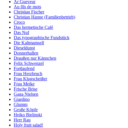
Ar Gueveur
Au fils de mots
Christian Fischer
Christian Hanne (Familienbetrieb)
Croco
Das hermetische Café
Das Nuf
Das typographische Fundstück
Die Kaltmamsell
Dieseldunst
Donnerhallen
Draußen nur Kännchen
Felix Schwenzel
Fortlaufend
Frau Herzbruch
Frau Klugscheißer
Frau Meike
Frische Brise
Gaga Nielsen
Giardino
Glumm
Große Köpfe
Heiko Bielinski
Herr Rau
Holy fruit salad!