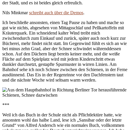
der Stadt, und es ist beides gleich erfreulich.
Nils Minkmar
schreibt auch über die Demos
.
Ich beschließe ansonsten, einen Tag Pause zu haben und mache so
gut wie nichts, abgesehen von Mittagsschlaf und Pellkartoffeln mit
Kräuterquark. Ein schneidend kalter Wind treibt mich
zwischendurch zum Einkauf und zurück, später auch noch kurz zur
Bücherei, mehr findet nicht statt. Im Gegenwind fühlt es sich an wie
bei minus zehn Grad, aber der Schnee schwindet währenddessen
schon. Auf den Dächern liegt bereits keiner mehr, und die weiße
Fläche auf dem Spielplatz wird mit jedem Kinderschritt etwas
dunkler durchsetzt, gestapfte Spurmuster in wirren Linien. Am
Bahnhof sehe ich noch Schnee zwischen den Schienen, in der Ferne
ausdünnend. Das Eis in der Regenrinne vor den Dachfenstern taut
und die nächste Woche wird seltsam warm werden.
***
Weil ich das Buch in der Schule nicht als Pflichtlektüre hatte, wie
ansonsten wohl das halbe Land, lese ich „Sansibar oder der letzte
Grund“ von Alfred Andersch wie ein normales Buch, vollkommen