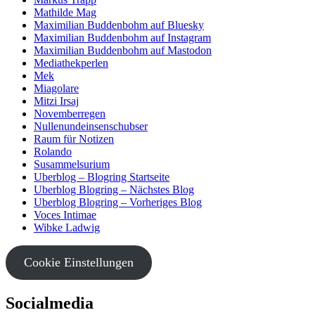
Mathilde Mag
Maximilian Buddenbohm auf Bluesky
Maximilian Buddenbohm auf Instagram
Maximilian Buddenbohm auf Mastodon
Mediathekperlen
Mek
Miagolare
Mitzi Irsaj
Novemberregen
Nullenundeinsenschubser
Raum für Notizen
Rolando
Susammelsurium
Uberblog – Blogring Startseite
Uberblog Blogring – Nächstes Blog
Uberblog Blogring – Vorheriges Blog
Voces Intimae
Wibke Ladwig
Cookie Einstellungen
Socialmedia