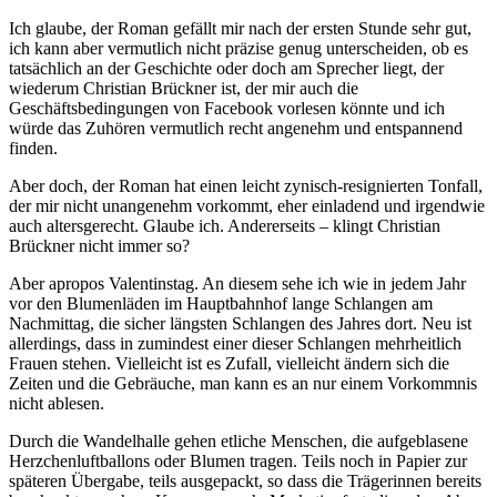
Ich glaube, der Roman gefällt mir nach der ersten Stunde sehr gut,
ich kann aber vermutlich nicht präzise genug unterscheiden, ob es
tatsächlich an der Geschichte oder doch am Sprecher liegt, der
wiederum Christian Brückner ist, der mir auch die
Geschäftsbedingungen von Facebook vorlesen könnte und ich
würde das Zuhören vermutlich recht angenehm und entspannend
finden.
Aber doch, der Roman hat einen leicht zynisch-resignierten Tonfall,
der mir nicht unangenehm vorkommt, eher einladend und irgendwie
auch altersgerecht. Glaube ich. Andererseits – klingt Christian
Brückner nicht immer so?
Aber apropos Valentinstag. An diesem sehe ich wie in jedem Jahr
vor den Blumenläden im Hauptbahnhof lange Schlangen am
Nachmittag, die sicher längsten Schlangen des Jahres dort. Neu ist
allerdings, dass in zumindest einer dieser Schlangen mehrheitlich
Frauen stehen. Vielleicht ist es Zufall, vielleicht ändern sich die
Zeiten und die Gebräuche, man kann es an nur einem Vorkommnis
nicht ablesen.
Durch die Wandelhalle gehen etliche Menschen, die aufgeblasene
Herzchenluftballons oder Blumen tragen. Teils noch in Papier zur
späteren Übergabe, teils ausgepackt, so dass die Trägerinnen bereits