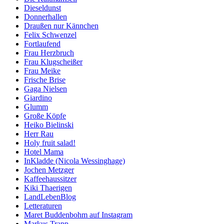
Dieseldunst
Donnerhallen
Draußen nur Kännchen
Felix Schwenzel
Fortlaufend
Frau Herzbruch
Frau Klugscheißer
Frau Meike
Frische Brise
Gaga Nielsen
Giardino
Glumm
Große Köpfe
Heiko Bielinski
Herr Rau
Holy fruit salad!
Hotel Mama
InKladde (Nicola Wessinghage)
Jochen Metzger
Kaffeehaussitzer
Kiki Thaerigen
LandLebenBlog
Letteraturen
Maret Buddenbohm auf Instagram
Markus Trapp