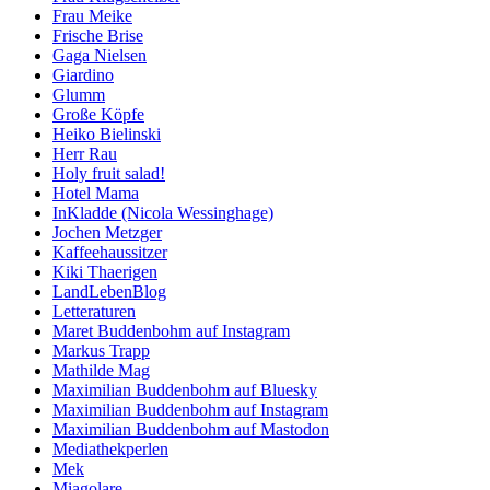
Frau Meike
Frische Brise
Gaga Nielsen
Giardino
Glumm
Große Köpfe
Heiko Bielinski
Herr Rau
Holy fruit salad!
Hotel Mama
InKladde (Nicola Wessinghage)
Jochen Metzger
Kaffeehaussitzer
Kiki Thaerigen
LandLebenBlog
Letteraturen
Maret Buddenbohm auf Instagram
Markus Trapp
Mathilde Mag
Maximilian Buddenbohm auf Bluesky
Maximilian Buddenbohm auf Instagram
Maximilian Buddenbohm auf Mastodon
Mediathekperlen
Mek
Miagolare