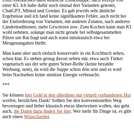
einer KI. Ich habe dafür noch einmal drei Varianten getestet,
ChatGPT, Mistral und Gemini. Es gab jeweils sehr ähnliche
Ergebnisse und ich fand keine signifikanten Fehler, auch nicht bei
der Einforderung von Varianten, mit anderen Zutaten, nach anderen
Ländertraditionen, mehr Gewürzen usw. Zum Kochen kann man KI
wohl nehmen, solange man nicht gerade bei selbstgesammelten
Pilzen um Rat fragt und auch sonst misstrauisch etwa bei
Mengenangaben bleibt.
Man kann aber auch einfach konservativ in ein Kochbuch sehen,
schon klar. Es stehen genug davon neben mir, etwa auch Türkei
vegetarisch aus der sehr guten Seiser-Reihe (keine bezahlte
Werbung, nein), da wird die Suppe schon drin sein und es wird
beim Nachsehen keine sinnlose Energie verbraucht.
***
Sie können
hier Geld in den allerdings nur virtuell vorhandenen Hut
werfen, herzlichen Dank! Sollten Sie den konventionellen Weg
bevorzugen und lieber klassisch etwas überweisen wollen, das geht
auch,
die Daten dazu finden Sie hier
. Wer mehr für Dinge ist, es gibt
auch einen
Wunschzettel
.