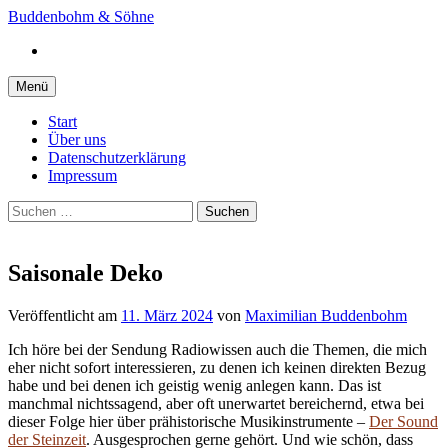
Springe
Buddenbohm & Söhne
zum
Instagram
Inhalt
Menü
Start
Über uns
Datenschutzerklärung
Impressum
Suchen
nach:
Saisonale Deko
Veröffentlicht
am
11. März 2024
von
Maximilian Buddenbohm
Ich höre bei der Sendung Radiowissen auch die Themen, die mich
eher nicht sofort interessieren, zu denen ich keinen direkten Bezug
habe und bei denen ich geistig wenig anlegen kann. Das ist
manchmal nichtssagend, aber oft unerwartet bereichernd, etwa bei
dieser Folge hier über prähistorische Musikinstrumente –
Der Sound
der Steinzeit
. Ausgesprochen gerne gehört. Und wie schön, dass