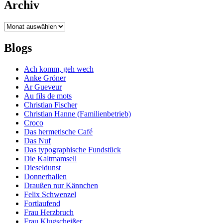
Archiv
Archiv
Blogs
Ach komm, geh wech
Anke Gröner
Ar Gueveur
Au fils de mots
Christian Fischer
Christian Hanne (Familienbetrieb)
Croco
Das hermetische Café
Das Nuf
Das typographische Fundstück
Die Kaltmamsell
Dieseldunst
Donnerhallen
Draußen nur Kännchen
Felix Schwenzel
Fortlaufend
Frau Herzbruch
Frau Klugscheißer