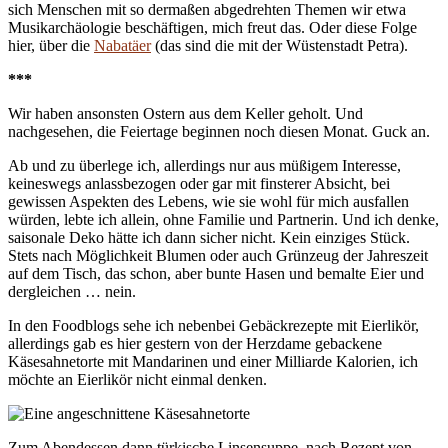
sich Menschen mit so dermaßen abgedrehten Themen wir etwa
Musikarchäologie beschäftigen, mich freut das. Oder diese Folge
hier, über die
Nabatäer
(das sind die mit der Wüstenstadt Petra).
***
Wir haben ansonsten Ostern aus dem Keller geholt. Und
nachgesehen, die Feiertage beginnen noch diesen Monat. Guck an.
Ab und zu überlege ich, allerdings nur aus müßigem Interesse,
keineswegs anlassbezogen oder gar mit finsterer Absicht, bei
gewissen Aspekten des Lebens, wie sie wohl für mich ausfallen
würden, lebte ich allein, ohne Familie und Partnerin. Und ich denke,
saisonale Deko hätte ich dann sicher nicht. Kein einziges Stück.
Stets nach Möglichkeit Blumen oder auch Grünzeug der Jahreszeit
auf dem Tisch, das schon, aber bunte Hasen und bemalte Eier und
dergleichen … nein.
In den Foodblogs sehe ich nebenbei Gebäckrezepte mit Eierlikör,
allerdings gab es hier gestern von der Herzdame gebackene
Käsesahnetorte mit Mandarinen und einer Milliarde Kalorien, ich
möchte an Eierlikör nicht einmal denken.
Zum Abendessen dann türkische Linsensuppe, nach Rezept von