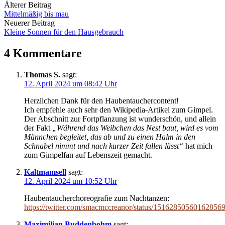
Beitrags-
Älterer Beitrag
Mittelmäßig bis mau
Navigation
Neuerer Beitrag
Kleine Sonnen für den Hausgebrauch
4 Kommentare
Thomas S.
sagt:
12. April 2024 um 08:42 Uhr
Herzlichen Dank für den Haubentauchercontent!
Ich empfehle auch sehr den Wikipedia-Artikel zum Gimpel.
Der Abschnitt zur Fortpflanzung ist wunderschön, und allein
der Fakt
„Während das Weibchen das Nest baut, wird es vom
Männchen begleitet, das ab und zu einen Halm in den
Schnabel nimmt und nach kurzer Zeit fallen lässt“
hat mich
zum Gimpelfan auf Lebenszeit gemacht.
Kaltmamsell
sagt:
12. April 2024 um 10:52 Uhr
Haubentaucherchoreografie zum Nachtanzen:
https://twitter.com/smacmccreanor/status/15162850560162856
Maximilian Buddenbohm
sagt: