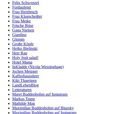
Felix Schwenzel
Fortlaufend
Frau Herzbruch
Frau Klugscheißer
Frau Meike
Frische Brise
Gaga Nielsen
Giardino
Glumm
Große Köpfe
Heiko Bielinski
Herr Rau
Holy fruit salad!
Hotel Mama
InKladde (Nicola Wessinghage)
Jochen Metzger
Kaffeehaussitzer
Kiki Thaerigen
LandLebenBlog
Letteraturen
Maret Buddenbohm auf Instagram
Markus Trapp
Mathilde Mag
Maximilian Buddenbohm auf Bluesky
Maximilian Buddenbohm auf Instagram