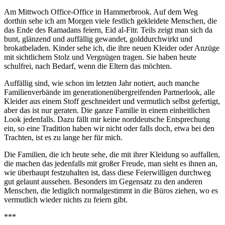
Am Mittwoch Office-Office in Hammerbrook. Auf dem Weg
dorthin sehe ich am Morgen viele festlich gekleidete Menschen, die
das Ende des Ramadans feiern, Eid al-Fitr. Teils zeigt man sich da
bunt, glänzend und auffällig gewandet, golddurchwirkt und
brokatbeladen. Kinder sehe ich, die ihre neuen Kleider oder Anzüge
mit sichtlichem Stolz und Vergnügen tragen. Sie haben heute
schulfrei, nach Bedarf, wenn die Eltern das möchten.
Auffällig sind, wie schon im letzten Jahr notiert, auch manche
Familienverbände im generationenübergreifenden Partnerlook, alle
Kleider aus einem Stoff geschneidert und vermutlich selbst gefertigt,
aber das ist nur geraten. Die ganze Familie in einem einheitlichen
Look jedenfalls. Dazu fällt mir keine norddeutsche Entsprechung
ein, so eine Tradition haben wir nicht oder falls doch, etwa bei den
Trachten, ist es zu lange her für mich.
Die Familien, die ich heute sehe, die mit ihrer Kleidung so auffallen,
die machen das jedenfalls mit großer Freude, man sieht es ihnen an,
wie überhaupt festzuhalten ist, dass diese Feierwilligen durchweg
gut gelaunt aussehen. Besonders im Gegensatz zu den anderen
Menschen, die lediglich normalgestimmt in die Büros ziehen, wo es
vermutlich wieder nichts zu feiern gibt.
***