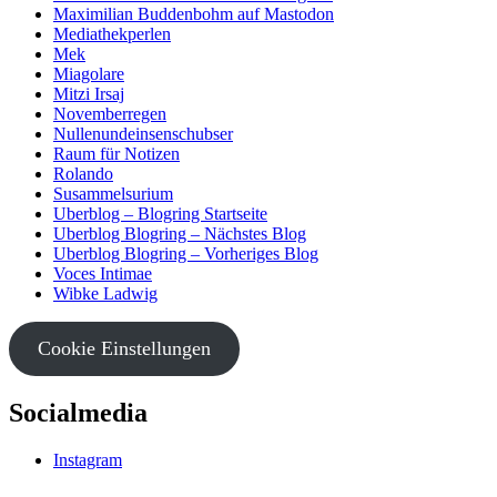
Maximilian Buddenbohm auf Mastodon
Mediathekperlen
Mek
Miagolare
Mitzi Irsaj
Novemberregen
Nullenundeinsenschubser
Raum für Notizen
Rolando
Susammelsurium
Uberblog – Blogring Startseite
Uberblog Blogring – Nächstes Blog
Uberblog Blogring – Vorheriges Blog
Voces Intimae
Wibke Ladwig
Cookie Einstellungen
Socialmedia
Instagram