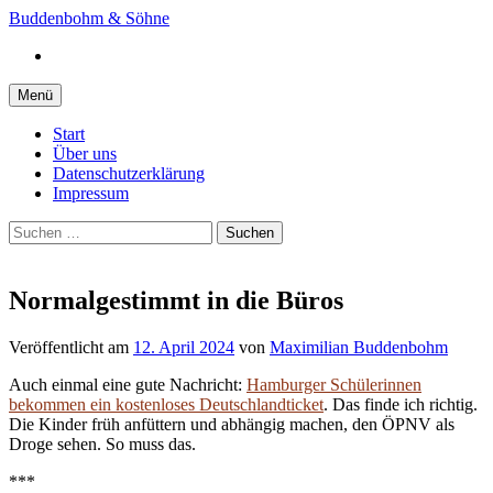
Springe
Buddenbohm & Söhne
zum
Instagram
Inhalt
Menü
Start
Über uns
Datenschutzerklärung
Impressum
Suchen
nach:
Normalgestimmt in die Büros
Veröffentlicht
am
12. April 2024
von
Maximilian Buddenbohm
Auch einmal eine gute Nachricht:
Hamburger Schülerinnen
bekommen ein kostenloses Deutschlandticket
. Das finde ich richtig.
Die Kinder früh anfüttern und abhängig machen, den ÖPNV als
Droge sehen. So muss das.
***