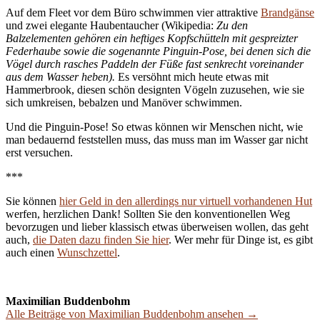
Auf dem Fleet vor dem Büro schwimmen vier attraktive
Brandgänse
und zwei elegante Haubentaucher (Wikipedia:
Zu den
Balzelementen gehören ein heftiges Kopfschütteln mit gespreizter
Federhaube sowie die sogenannte Pinguin-Pose, bei denen sich die
Vögel durch rasches Paddeln der Füße fast senkrecht voreinander
aus dem Wasser heben
).
Es versöhnt mich heute etwas mit
Hammerbrook, diesen schön designten Vögeln zuzusehen, wie sie
sich umkreisen, bebalzen und Manöver schwimmen.
Und die Pinguin-Pose! So etwas können wir Menschen nicht, wie
man bedauernd feststellen muss, das muss man im Wasser gar nicht
erst versuchen.
***
Sie können
hier Geld in den allerdings nur virtuell vorhandenen Hut
werfen, herzlichen Dank! Sollten Sie den konventionellen Weg
bevorzugen und lieber klassisch etwas überweisen wollen, das geht
auch,
die Daten dazu finden Sie hier
. Wer mehr für Dinge ist, es gibt
auch einen
Wunschzettel
.
Maximilian Buddenbohm
Alle Beiträge von Maximilian Buddenbohm ansehen →