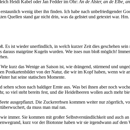
 gleich Heidi Kabel oder Jan Fedder im Ohr:
An de Alster, an de Elbe, an
ne erstaunlich wenig über ihn finden. Ich habe nach unbefriedigender 
en Quellen stand gar nicht drin, was da gelistet und getextet war. Hm.
ß. Es ist wieder unerfindlich, in welch kurzer Zeit dies geschehen s
ass daraus maigrüne Kugeln wurden. Wie isses nun bloß möglich! Imme
ehen.
 Wie kurz das Wenige an Saison ist, wie drängend, stürmend und ungeduld
en Postkartenbilder von der Natur, die wir im Kopf haben, wenn wir a
Winter hat seine statischen Momente.
d sehen schon nach baldiger Ernte aus. Was bei ihnen aber noch wochen
r, so viel steht bereits fest, und die Heidelbeeren wollen auch mehr bie
eete ausgepflanzt. Die Zuckererbsen kommen weiter nur zögerlich, vors
utüberwuchert, da muss man mal ran.
 wie immer. Sie kommen mit großer Selbstverständlichkeit und auch an 
wegrand, kurz vor der Biotonne haben wir sie irgendwann auf dem Weg 