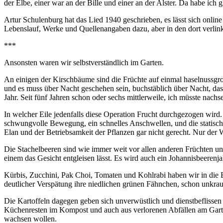
der Elbe, einer war an der Bille und einer an der Alster. Da habe ich
Artur Schulenburg hat das Lied 1940 geschrieben, es lässt sich onli
Lebenslauf, Werke und Quellenangaben dazu, aber in den dort verlinkt
***
Ansonsten waren wir selbstverständlich im Garten.
An einigen der Kirschbäume sind die Früchte auf einmal haselnussgro
und es muss über Nacht geschehen sein, buchstäblich über Nacht, d
Jahr. Seit fünf Jahren schon oder sechs mittlerweile, ich müsste nachs
In welcher Eile jedenfalls diese Operation Frucht durchgezogen wird.
schwungvolle Bewegung, ein schnelles Anschwellen, und die statisch
Elan und der Betriebsamkeit der Pflanzen gar nicht gerecht. Nur der 
Die Stachelbeeren sind wie immer weit vor allen anderen Früchten un
einem das Gesicht entgleisen lässt. Es wird auch ein Johannisbeerenjah
Kürbis, Zucchini, Pak Choi, Tomaten und Kohlrabi haben wir in die B
deutlicher Verspätung ihre niedlichen grünen Fähnchen, schon unkra
Die Kartoffeln dagegen geben sich unverwüstlich und dienstbeflissen
Küchenresten im Kompost und auch aus verlorenen Abfällen am Garten
wachsen wollen.