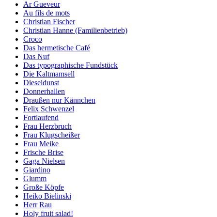
Ar Gueveur
Au fils de mots
Christian Fischer
Christian Hanne (Familienbetrieb)
Croco
Das hermetische Café
Das Nuf
Das typographische Fundstück
Die Kaltmamsell
Dieseldunst
Donnerhallen
Draußen nur Kännchen
Felix Schwenzel
Fortlaufend
Frau Herzbruch
Frau Klugscheißer
Frau Meike
Frische Brise
Gaga Nielsen
Giardino
Glumm
Große Köpfe
Heiko Bielinski
Herr Rau
Holy fruit salad!