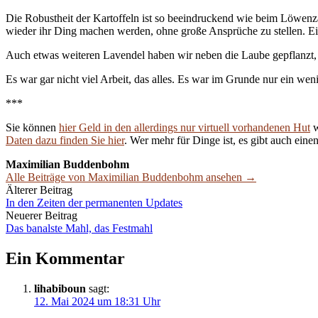
Die Robustheit der Kartoffeln ist so beeindruckend wie beim Löwenza
wieder ihr Ding machen werden, ohne große Ansprüche zu stellen. Ein
Auch etwas weiteren Lavendel haben wir neben die Laube gepflanzt,
Es war gar nicht viel Arbeit, das alles. Es war im Grunde nur ein wen
***
Sie können
hier Geld in den allerdings nur virtuell vorhandenen Hut
w
Daten dazu finden Sie hier
. Wer mehr für Dinge ist, es gibt auch eine
Maximilian Buddenbohm
Alle Beiträge von Maximilian Buddenbohm ansehen →
Beitrags-
Älterer Beitrag
In den Zeiten der permanenten Updates
Navigation
Neuerer Beitrag
Das banalste Mahl, das Festmahl
Ein Kommentar
lihabiboun
sagt:
12. Mai 2024 um 18:31 Uhr