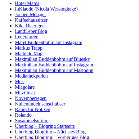
Hotel Mama
InKladde (Nicola Wessinghage)
Jochen Metzger
Kaffeehaussitzer
Kiki Thaerigen
LandLebenBlog
Letteraturen
Maret Buddenbohm auf Instagram
Markus Trapp
Mathilde Mag
Maximilian Buddenbohm auf Bluesky
Maximilian Buddenbohm auf Instagram
Maximilian Buddenbohm auf Mastodon
Mediathekperlen
Mek
Miagolare
Mitzi Irsaj
Novemberregen
Nullenundeinsenschubser
Raum für Notizen
Rolando
Susammelsurium
Uberblog – Blogring Startseite
Uberblog Blogring – Nächstes Blog
Uberblog Blogring – Vorheriges Blog