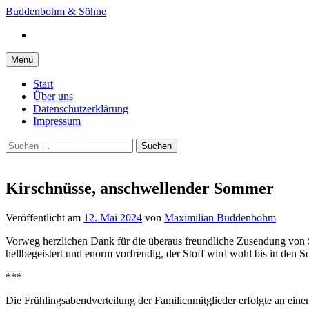
Springe
Buddenbohm & Söhne
zum
Instagram
Inhalt
Menü
Start
Über uns
Datenschutzerklärung
Impressum
Suchen
nach:
Kirschnüsse, anschwellender Sommer
Veröffentlicht
am
12. Mai 2024
von
Maximilian Buddenbohm
Vorweg herzlichen Dank für die überaus freundliche Zusendung von S
hellbegeistert und enorm vorfreudig, der Stoff wird wohl bis in den
***
Die Frühlingsabendverteilung der Familienmitglieder erfolgte an ein