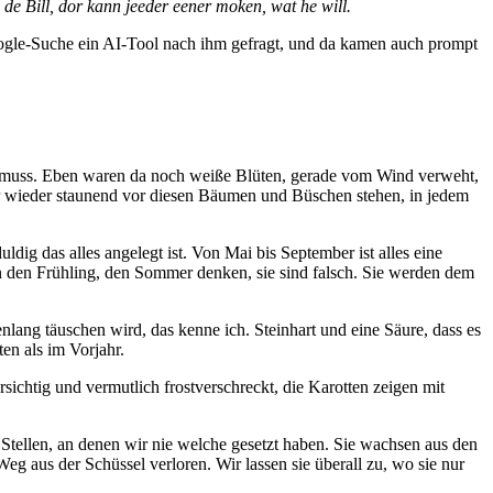
 de Bill, dor kann jeeder eener moken, wat he will.
Google-Suche ein AI-Tool nach ihm gefragt, und da kamen auch prompt
ein muss. Eben waren da noch weiße Blüten, gerade vom Wind verweht,
r wieder staunend vor diesen Bäumen und Büschen stehen, in jedem
ig das alles angelegt ist. Von Mai bis September ist alles eine
n den Frühling, den Sommer denken, sie sind falsch. Sie werden dem
lang täuschen wird, das kenne ich. Steinhart und eine Säure, dass es
ten als im Vorjahr.
ichtig und vermutlich frostverschreckt, die Karotten zeigen mit
Stellen, an denen wir nie welche gesetzt haben. Sie wachsen aus den
aus der Schüssel verloren. Wir lassen sie überall zu, wo sie nur