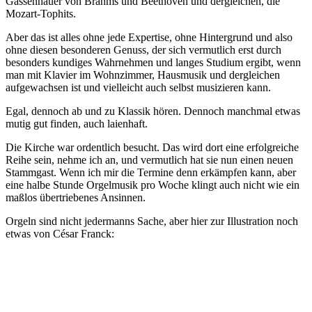
Gassenhauer von Brahms und Beethoven und dergleichen, die
Mozart-Tophits.
Aber das ist alles ohne jede Expertise, ohne Hintergrund und also
ohne diesen besonderen Genuss, der sich vermutlich erst durch
besonders kundiges Wahrnehmen und langes Studium ergibt, wenn
man mit Klavier im Wohnzimmer, Hausmusik und dergleichen
aufgewachsen ist und vielleicht auch selbst musizieren kann.
Egal, dennoch ab und zu Klassik hören. Dennoch manchmal etwas
mutig gut finden, auch laienhaft.
Die Kirche war ordentlich besucht. Das wird dort eine erfolgreiche
Reihe sein, nehme ich an, und vermutlich hat sie nun einen neuen
Stammgast. Wenn ich mir die Termine denn erkämpfen kann, aber
eine halbe Stunde Orgelmusik pro Woche klingt auch nicht wie ein
maßlos übertriebenes Ansinnen.
Orgeln sind nicht jedermanns Sache, aber hier zur Illustration noch
etwas von César Franck: