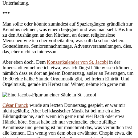
Unterhaltung.
***
Man sollte oder könnte zumindest auf Spaziergängen gründlich zur
Kenntnis nehmen, was einem begegnet und was man sieht. Bis hin
zu den Aushängen an den Kirchen, an denen religionslose
Menschen wie ich eher vorbeilaufen, was soll da schon stehen.
Gottesdienste, Seniorennachmittage, Adventsveranstaltungen, dies,
das, eher nicht so interessant.
Aber eben doch. Dem
Konzertkalender von St. Jacobi
in der
Innenstadt entnehme ich etwa, was ich längst hätte wissen können,
nämlich dass es dort an jedem Donnerstag, außer an Feiertagen, um
16:30 eine halbe Stunde Orgelmusik gibt, bei freiem Eintritt. Und
Orgelmusik, gerade im Herbst und Winter, nehme ich gerne mit.
César Franck
wurde am letzten Donnerstag gespielt, er war mir
nicht geläufig. Aber bei klassischer Musik ist bei mir eh alles
Bildungsbrache, auch wenn ich gerne und viel Bach oder etwa
Händel höre. Sonst habe ich nur vereinzelte, eher zufällige
Kenntnisse und geläufig ist mir manchmal das, was vermutlich fast
alle kennen. Ein wenig von dem oben erwähnten Chopin etwa, die