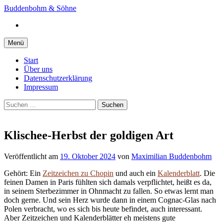
Springe
Buddenbohm & Söhne
zum
Instagram
Inhalt
Menü
Start
Über uns
Datenschutzerklärung
Impressum
Suchen
nach:
Klischee-Herbst der goldigen Art
Veröffentlicht
am
19. Oktober 2024
von
Maximilian Buddenbohm
Gehört: Ein
Zeitzeichen zu Chopin
und auch ein
Kalenderblatt
. Die
feinen Damen in Paris fühlten sich damals verpflichtet, heißt es da,
in seinem Sterbezimmer in Ohnmacht zu fallen. So etwas lernt man
doch gerne. Und sein Herz wurde dann in einem Cognac-Glas nach
Polen verbracht, wo es sich bis heute befindet, auch interessant.
Aber Zeitzeichen und Kalenderblätter eh meistens gute