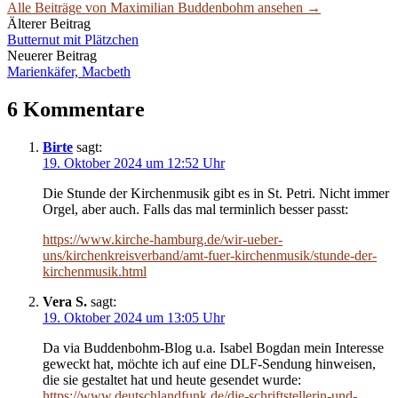
Alle Beiträge von Maximilian Buddenbohm ansehen →
Beitrags-
Älterer Beitrag
Butternut mit Plätzchen
Navigation
Neuerer Beitrag
Marienkäfer, Macbeth
6 Kommentare
Birte
sagt:
19. Oktober 2024 um 12:52 Uhr
Die Stunde der Kirchenmusik gibt es in St. Petri. Nicht immer
Orgel, aber auch. Falls das mal terminlich besser passt:
https://www.kirche-hamburg.de/wir-ueber-
uns/kirchenkreisverband/amt-fuer-kirchenmusik/stunde-der-
kirchenmusik.html
Vera S.
sagt:
19. Oktober 2024 um 13:05 Uhr
Da via Buddenbohm-Blog u.a. Isabel Bogdan mein Interesse
geweckt hat, möchte ich auf eine DLF-Sendung hinweisen,
die sie gestaltet hat und heute gesendet wurde:
https://www.deutschlandfunk.de/die-schriftstellerin-und-