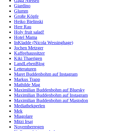
Gaga Nielsen
Giardino
Glumm
Große Köpfe
Heiko Bielinski
Herr Rau
Holy fruit salad!
Hotel Mama
InKladde (Nicola Wessinghage)
Jochen Metzger
Kaffeehaussitzer
Kiki Thaerigen
LandLebenBlog
Letteraturen
Maret Buddenbohm auf Instagram
Markus Trapp
Mathilde Mag
Maximilian Buddenbohm auf Bluesky
Maximilian Buddenbohm auf Instagram
Maximilian Buddenbohm auf Mastodon
Mediathekperlen
Mek
Miagolare
Mitzi Irsaj
Novemberregen