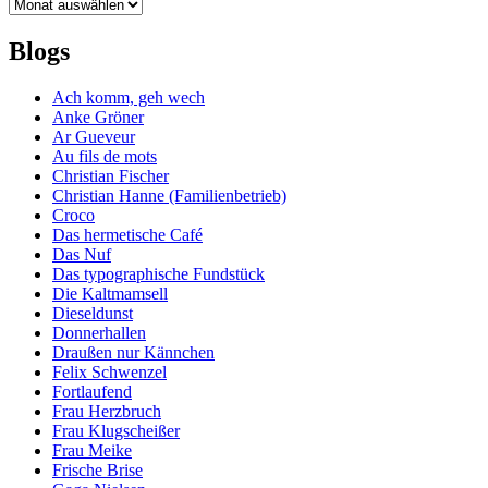
Archiv
Blogs
Ach komm, geh wech
Anke Gröner
Ar Gueveur
Au fils de mots
Christian Fischer
Christian Hanne (Familienbetrieb)
Croco
Das hermetische Café
Das Nuf
Das typographische Fundstück
Die Kaltmamsell
Dieseldunst
Donnerhallen
Draußen nur Kännchen
Felix Schwenzel
Fortlaufend
Frau Herzbruch
Frau Klugscheißer
Frau Meike
Frische Brise