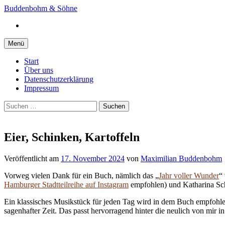
Springe
Buddenbohm & Söhne
zum
Instagram
Inhalt
Menü
Start
Über uns
Datenschutzerklärung
Impressum
Suchen
nach:
Eier, Schinken, Kartoffeln
Veröffentlicht
am
17. November 2024
von
Maximilian Buddenbohm
Vorweg vielen Dank für ein Buch, nämlich das „
Jahr voller Wunder
“
Hamburger Stadtteilreihe auf Instagram
empfohlen) und Katharina Sc
Ein klassisches Musikstück für jeden Tag wird in dem Buch empfohlen
sagenhafter Zeit. Das passt hervorragend hinter die neulich von mir 