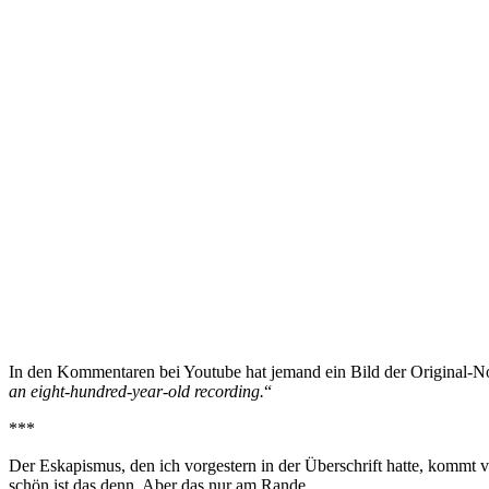
In den Kommentaren bei Youtube hat jemand ein Bild der Original-No
an eight-hundred-year-old recording.
“
***
Der Eskapismus, den ich vorgestern in der Überschrift hatte, kommt 
schön ist das denn. Aber das nur am Rande.