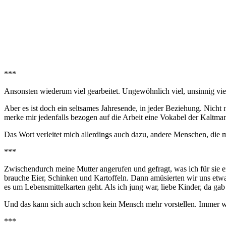
***
Ansonsten wiederum viel gearbeitet. Ungewöhnlich viel, unsinnig vie
Aber es ist doch ein seltsames Jahresende, in jeder Beziehung. Nicht 
merke mir jedenfalls bezogen auf die Arbeit eine Vokabel der Kaltma
Das Wort verleitet mich allerdings auch dazu, andere Menschen, die m
***
Zwischendurch meine Mutter angerufen und gefragt, was ich für sie ei
brauche Eier, Schinken und Kartoffeln. Dann amüsierten wir uns etwa
es um Lebensmittelkarten geht. Als ich jung war, liebe Kinder, da g
Und das kann sich auch schon kein Mensch mehr vorstellen. Immer wie
***