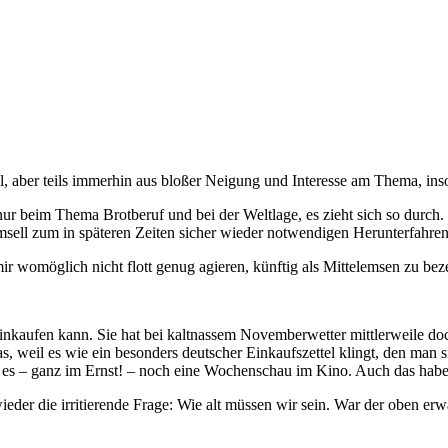
l, aber teils immerhin aus bloßer Neigung und Interesse am Thema, ins
nur beim Thema Brotberuf und bei der Weltlage, es zieht sich so durch.
msell zum in späteren Zeiten sicher wieder notwendigen Herunterfahren
ir womöglich nicht flott genug agieren, künftig als Mittelemsen zu be
nkaufen kann. Sie hat bei kaltnassem Novemberwetter mittlerweile doch
s, weil es wie ein besonders deutscher Einkaufszettel klingt, den man 
ab es – ganz im Ernst! – noch eine Wochenschau im Kino. Auch das habe
der die irritierende Frage: Wie alt müssen wir sein. War der oben erwä