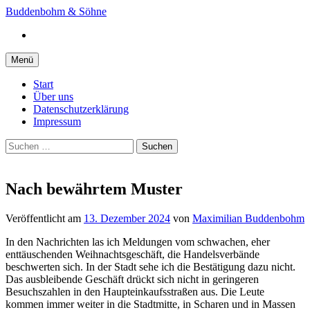
Springe
Buddenbohm & Söhne
zum
Instagram
Inhalt
Menü
Start
Über uns
Datenschutzerklärung
Impressum
Suchen
nach:
Nach bewährtem Muster
Veröffentlicht
am
13. Dezember 2024
von
Maximilian Buddenbohm
In den Nachrichten las ich Meldungen vom schwachen, eher
enttäuschenden Weihnachtsgeschäft, die Handelsverbände
beschwerten sich. In der Stadt sehe ich die Bestätigung dazu nicht.
Das ausbleibende Geschäft drückt sich nicht in geringeren
Besuchszahlen in den Haupteinkaufsstraßen aus. Die Leute
kommen immer weiter in die Stadtmitte, in Scharen und in Massen