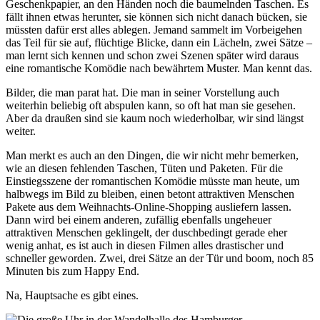
Geschenkpapier, an den Händen noch die baumelnden Taschen. Es
fällt ihnen etwas herunter, sie können sich nicht danach bücken, sie
müssten dafür erst alles ablegen. Jemand sammelt im Vorbeigehen
das Teil für sie auf, flüchtige Blicke, dann ein Lächeln, zwei Sätze –
man lernt sich kennen und schon zwei Szenen später wird daraus
eine romantische Komödie nach bewährtem Muster. Man kennt das.
Bilder, die man parat hat. Die man in seiner Vorstellung auch
weiterhin beliebig oft abspulen kann, so oft hat man sie gesehen.
Aber da draußen sind sie kaum noch wiederholbar, wir sind längst
weiter.
Man merkt es auch an den Dingen, die wir nicht mehr bemerken,
wie an diesen fehlenden Taschen, Tüten und Paketen. Für die
Einstiegsszene der romantischen Komödie müsste man heute, um
halbwegs im Bild zu bleiben, einen betont attraktiven Menschen
Pakete aus dem Weihnachts-Online-Shopping ausliefern lassen.
Dann wird bei einem anderen, zufällig ebenfalls ungeheuer
attraktiven Menschen geklingelt, der duschbedingt gerade eher
wenig anhat, es ist auch in diesen Filmen alles drastischer und
schneller geworden. Zwei, drei Sätze an der Tür und boom, noch 85
Minuten bis zum Happy End.
Na, Hauptsache es gibt eines.