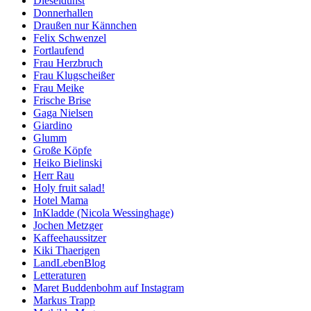
Dieseldunst
Donnerhallen
Draußen nur Kännchen
Felix Schwenzel
Fortlaufend
Frau Herzbruch
Frau Klugscheißer
Frau Meike
Frische Brise
Gaga Nielsen
Giardino
Glumm
Große Köpfe
Heiko Bielinski
Herr Rau
Holy fruit salad!
Hotel Mama
InKladde (Nicola Wessinghage)
Jochen Metzger
Kaffeehaussitzer
Kiki Thaerigen
LandLebenBlog
Letteraturen
Maret Buddenbohm auf Instagram
Markus Trapp