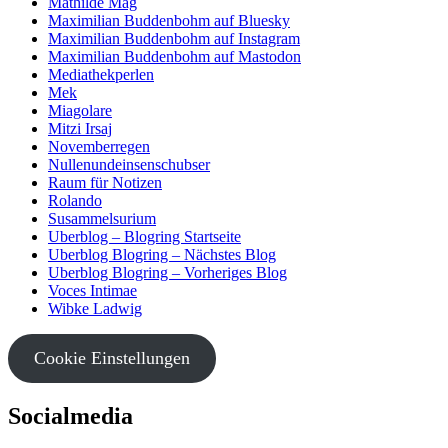
Mathilde Mag
Maximilian Buddenbohm auf Bluesky
Maximilian Buddenbohm auf Instagram
Maximilian Buddenbohm auf Mastodon
Mediathekperlen
Mek
Miagolare
Mitzi Irsaj
Novemberregen
Nullenundeinsenschubser
Raum für Notizen
Rolando
Susammelsurium
Uberblog – Blogring Startseite
Uberblog Blogring – Nächstes Blog
Uberblog Blogring – Vorheriges Blog
Voces Intimae
Wibke Ladwig
Cookie Einstellungen
Socialmedia