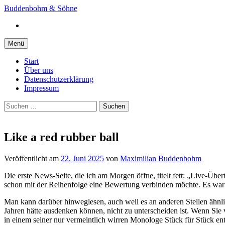
Springe
Buddenbohm & Söhne
zum
Instagram
Inhalt
Menü
Start
Über uns
Datenschutzerklärung
Impressum
Suchen
nach:
Like a red rubber ball
Veröffentlicht
am
22. Juni 2025
von
Maximilian Buddenbohm
Die erste News-Seite, die ich am Morgen öffne, titelt fett: „Live-Über
schon mit der Reihenfolge eine Bewertung verbinden möchte. Es war
Man kann darüber hinweglesen, auch weil es an anderen Stellen ähnli
Jahren hätte ausdenken können, nicht zu unterscheiden ist. Wenn Sie v
in einem seiner nur vermeintlich wirren Monologe Stück für Stück e