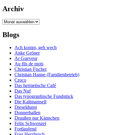
Archiv
Archiv
Blogs
Ach komm, geh wech
Anke Gröner
Ar Gueveur
Au fils de mots
Christian Fischer
Christian Hanne (Familienbetrieb)
Croco
Das hermetische Café
Das Nuf
Das typographische Fundstück
Die Kaltmamsell
Dieseldunst
Donnerhallen
Draußen nur Kännchen
Felix Schwenzel
Fortlaufend
Frau Herzbruch