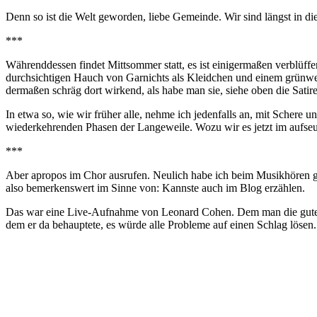
Denn so ist die Welt geworden, liebe Gemeinde. Wir sind längst in dies
***
Währenddessen findet Mittsommer statt, es ist einigermaßen verblüff
durchsichtigen Hauch von Garnichts als Kleidchen und einem grünw
dermaßen schräg dort wirkend, als habe man sie, siehe oben die Satire
In etwa so, wie wir früher alle, nehme ich jedenfalls an, mit Schere 
wiederkehrenden Phasen der Langeweile. Wozu wir es jetzt im aufseuf
***
Aber apropos im Chor ausrufen. Neulich habe ich beim Musikhören gel
also bemerkenswert im Sinne von: Kannste auch im Blog erzählen.
Das war eine Live-Aufnahme von Leonard Cohen. Dem man die gute Lau
dem er da behauptete, es würde alle Probleme auf einen Schlag lösen