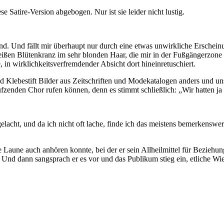
e Satire-Version abgebogen. Nur ist sie leider nicht lustig.
end. Und fällt mir überhaupt nur durch eine etwas unwirkliche Erschein
eißen Blütenkranz im sehr blonden Haar, die mir in der Fußgängerzo
, in wirklichkeitsverfremdender Absicht dort hineinretuschiert.
und Klebestift Bilder aus Zeitschriften und Modekatalogen anders und un
zenden Chor rufen können, denn es stimmt schließlich: „Wir hatten ja 
acht, und da ich nicht oft lache, finde ich das meistens bemerkenswert
ne auch anhören konnte, bei der er sein Allheilmittel für Beziehung
. Und dann sangsprach er es vor und das Publikum stieg ein, etliche Wi