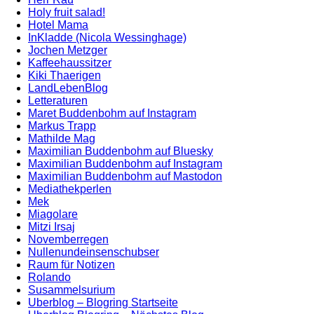
Holy fruit salad!
Hotel Mama
InKladde (Nicola Wessinghage)
Jochen Metzger
Kaffeehaussitzer
Kiki Thaerigen
LandLebenBlog
Letteraturen
Maret Buddenbohm auf Instagram
Markus Trapp
Mathilde Mag
Maximilian Buddenbohm auf Bluesky
Maximilian Buddenbohm auf Instagram
Maximilian Buddenbohm auf Mastodon
Mediathekperlen
Mek
Miagolare
Mitzi Irsaj
Novemberregen
Nullenundeinsenschubser
Raum für Notizen
Rolando
Susammelsurium
Uberblog – Blogring Startseite