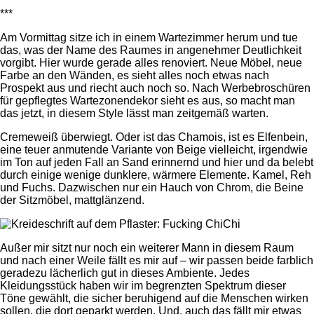
***
Am Vormittag sitze ich in einem Wartezimmer herum und tue
das, was der Name des Raumes in angenehmer Deutlichkeit
vorgibt. Hier wurde gerade alles renoviert. Neue Möbel, neue
Farbe an den Wänden, es sieht alles noch etwas nach
Prospekt aus und riecht auch noch so. Nach Werbebroschüren
für gepflegtes Wartezonendekor sieht es aus, so macht man
das jetzt, in diesem Style lässt man zeitgemäß warten.
Cremeweiß überwiegt. Oder ist das Chamois, ist es Elfenbein,
eine teuer anmutende Variante von Beige vielleicht, irgendwie
im Ton auf jeden Fall an Sand erinnernd und hier und da belebt
durch einige wenige dunklere, wärmere Elemente. Kamel, Reh
und Fuchs. Dazwischen nur ein Hauch von Chrom, die Beine
der Sitzmöbel, mattglänzend.
Außer mir sitzt nur noch ein weiterer Mann in diesem Raum
und nach einer Weile fällt es mir auf – wir passen beide farblich
geradezu lächerlich gut in dieses Ambiente. Jedes
Kleidungsstück haben wir im begrenzten Spektrum dieser
Töne gewählt, die sicher beruhigend auf die Menschen wirken
sollen, die dort geparkt werden. Und, auch das fällt mir etwas