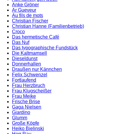
Anke Gröner
Ar Gueveur
Au fils de mots
Christian Fischer
Christian Hanne (Familienbetrieb)
Croco
Das hermetische Café
Das Nuf
Das typographische Fundstück
Die Kaltmamsell
Dieseldunst
Donnerhallen
Draußen nur Kännchen
Felix Schwenzel
Fortlaufend
Frau Herzbruch
Frau Klugscheißer
Frau Meike
Frische Brise
Gaga Nielsen
Giardino
Glumm
Große Köpfe
Heiko Bielinski
Herr Rau