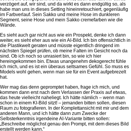
verzögert auf, wir sind, und da wirkt es dann endgültig so, als
habe man uns in dieses Setting hineinretouchiert, gegenläufig
im Farbverlauf. Sein Sakko und meine Hose im dunkleren
Segment, seine Hose und mein Sakko cremefarben wie die
Wände.
Es sieht auch gar nicht aus wie ein Prospekt, denke ich dann
weiter, es sieht eher aus wie ein AI-Bild. Ich bin offensichtlich in
die Plastikwelt geraten und müsste eigentlich dringend im
nächsten Spiegel prüfen, ob meine Falten im Gesicht noch da
sind. Ob ich noch so unrasiert bin, so wie ich hier
hereingekommen bin. Etwas unangenehm dekogerecht fühle
ich mich, und es ist ein überaus seltsames Gefühl. So muss es
Models wohl gehen, wenn man sie für ein Event aufgebrezelt
hat.
Wer mag das denn gepromptet haben, frage ich mich, und
kommen dann erst nach dem Verlassen der Praxis auf etwas,
das heute vielleicht naheliegt. Ich hätte nämlich – wenn man
schon in einem KI-Bild sitzt! – jemanden bitten sollen, diesen
Raum zu fotografieren. In der Komplettansicht mit mir und dem
anderen Mann, und ich hätte dann zum Zwecke der
Selbsterkenntnis irgendeine AI-Variante bitten sollen:
„Beschreibe möglichst genau den Prompt, mit dem dieses Bild
erstellt werden kann.“