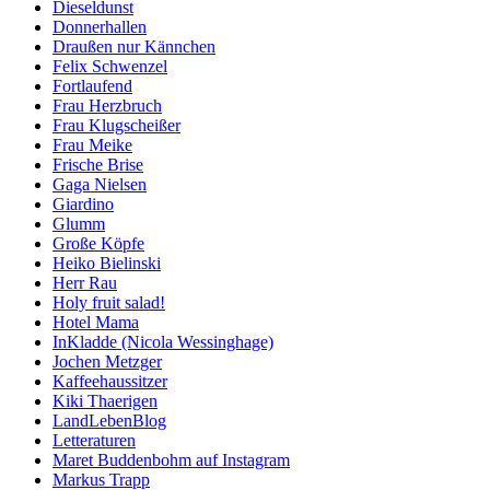
Dieseldunst
Donnerhallen
Draußen nur Kännchen
Felix Schwenzel
Fortlaufend
Frau Herzbruch
Frau Klugscheißer
Frau Meike
Frische Brise
Gaga Nielsen
Giardino
Glumm
Große Köpfe
Heiko Bielinski
Herr Rau
Holy fruit salad!
Hotel Mama
InKladde (Nicola Wessinghage)
Jochen Metzger
Kaffeehaussitzer
Kiki Thaerigen
LandLebenBlog
Letteraturen
Maret Buddenbohm auf Instagram
Markus Trapp