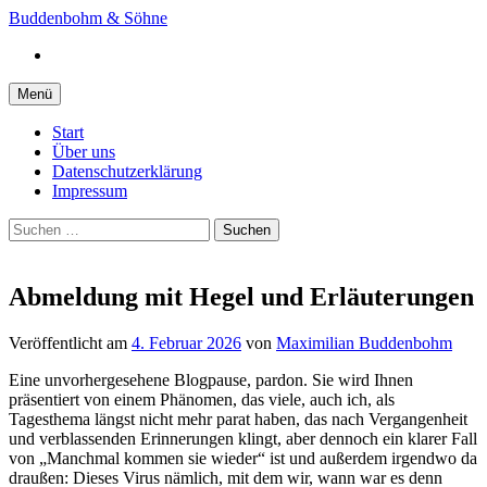
Springe
Buddenbohm & Söhne
zum
Instagram
Inhalt
Menü
Start
Über uns
Datenschutzerklärung
Impressum
Suchen
nach:
Abmeldung mit Hegel und Erläuterungen
Veröffentlicht
am
4. Februar 2026
von
Maximilian Buddenbohm
Eine unvorhergesehene Blogpause, pardon. Sie wird Ihnen
präsentiert von einem Phänomen, das viele, auch ich, als
Tagesthema längst nicht mehr parat haben, das nach Vergangenheit
und verblassenden Erinnerungen klingt, aber dennoch ein klarer Fall
von „Manchmal kommen sie wieder“ ist und außerdem irgendwo da
draußen: Dieses Virus nämlich, mit dem wir, wann war es denn