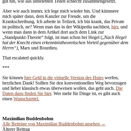
gut hin, wie aus unbelebten Teilen schlecht zusammengesetzt.
Aber wie auch immer, ich lege mich wieder hin. Und kümmere
mich später dann, dem Kanzler zur Freude, um die
Krankschreibung. Ich arbeite in Teilzeit, ich bin krank, das Private
ist politisch, ne? Wenn man das in der Wikipedia nachliest,
hier
, und
wenn man dann in dem Artikel dort auch dem Link zur
„Standpunkt-Theorie“ folgt, ist man schon bei Hegel („
Nach Hegel
hat der Knecht einen erkenntnistheoretischen Vorteil gegenüber dem
Herrn“),
Marx und Bourdieu.
That escalated quickly.
***
Sie können
hier Geld in die virtuelle Version des Hutes
werfen,
herzlichen Dank! Sollten Sie den konventionellen Weg bevorzugen
und lieber klassisch etwas überweisen wollen, das geht auch.
Die
Daten dazu finden Sie hier
. Wer mehr für Dinge ist, es gibt auch
einen
Wunschzettel.
Maximilian Buddenbohm
Alle Beiträge von Maximilian Buddenbohm ansehen →
Beitrags-
Älterer Beitrag