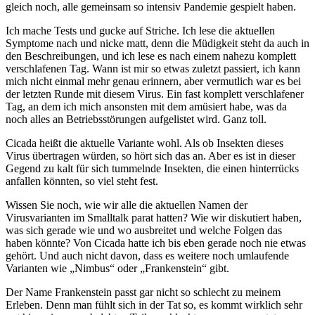
gleich noch, alle gemeinsam so intensiv Pandemie gespielt haben.
Ich mache Tests und gucke auf Striche. Ich lese die aktuellen
Symptome nach und nicke matt, denn die Müdigkeit steht da auch in
den Beschreibungen, und ich lese es nach einem nahezu komplett
verschlafenen Tag. Wann ist mir so etwas zuletzt passiert, ich kann
mich nicht einmal mehr genau erinnern, aber vermutlich war es bei
der letzten Runde mit diesem Virus. Ein fast komplett verschlafener
Tag, an dem ich mich ansonsten mit dem amüsiert habe, was da
noch alles an Betriebsstörungen aufgelistet wird. Ganz toll.
Cicada heißt die aktuelle Variante wohl. Als ob Insekten dieses
Virus übertragen würden, so hört sich das an. Aber es ist in dieser
Gegend zu kalt für sich tummelnde Insekten, die einen hinterrücks
anfallen könnten, so viel steht fest.
Wissen Sie noch, wie wir alle die aktuellen Namen der
Virusvarianten im Smalltalk parat hatten? Wie wir diskutiert haben,
was sich gerade wie und wo ausbreitet und welche Folgen das
haben könnte? Von Cicada hatte ich bis eben gerade noch nie etwas
gehört. Und auch nicht davon, dass es weitere noch umlaufende
Varianten wie „Nimbus“ oder „Frankenstein“ gibt.
Der Name Frankenstein passt gar nicht so schlecht zu meinem
Erleben. Denn man fühlt sich in der Tat so, es kommt wirklich sehr