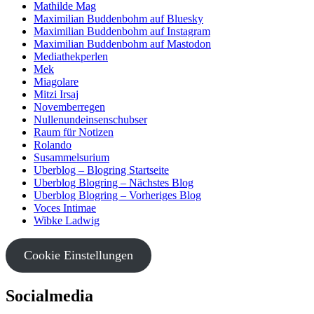
Mathilde Mag
Maximilian Buddenbohm auf Bluesky
Maximilian Buddenbohm auf Instagram
Maximilian Buddenbohm auf Mastodon
Mediathekperlen
Mek
Miagolare
Mitzi Irsaj
Novemberregen
Nullenundeinsenschubser
Raum für Notizen
Rolando
Susammelsurium
Uberblog – Blogring Startseite
Uberblog Blogring – Nächstes Blog
Uberblog Blogring – Vorheriges Blog
Voces Intimae
Wibke Ladwig
Cookie Einstellungen
Socialmedia