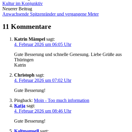
Kultur im Konjunktiv
Navigation
Neuerer Beitrag
Anwachsende Spitzenränder und vergangene Meter
11 Kommentare
Katrin Mämpel
sagt:
4. Februar 2026 um 06:05 Uhr
Gute Besserung und schnelle Genesung. Liebe Grüße aus
Thüringen
Katrin
Christoph
sagt:
4. Februar 2026 um 07:02 Uhr
Gute Besserung!
Pingback:
Moin - Too much information
Katja
sagt:
4. Februar 2026 um 08:46 Uhr
Gute Besserung!
Kaltmamsell
sagt: