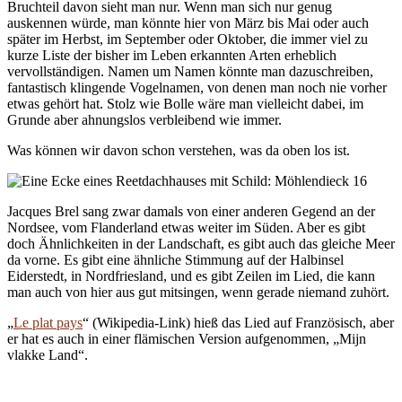
Bruchteil davon sieht man nur. Wenn man sich nur genug
auskennen würde, man könnte hier von März bis Mai oder auch
später im Herbst, im September oder Oktober, die immer viel zu
kurze Liste der bisher im Leben erkannten Arten erheblich
vervollständigen. Namen um Namen könnte man dazuschreiben,
fantastisch klingende Vogelnamen, von denen man noch nie vorher
etwas gehört hat. Stolz wie Bolle wäre man vielleicht dabei, im
Grunde aber ahnungslos verbleibend wie immer.
Was können wir davon schon verstehen, was da oben los ist.
Jacques Brel sang zwar damals von einer anderen Gegend an der
Nordsee, vom Flanderland etwas weiter im Süden. Aber es gibt
doch Ähnlichkeiten in der Landschaft, es gibt auch das gleiche Meer
da vorne. Es gibt eine ähnliche Stimmung auf der Halbinsel
Eiderstedt, in Nordfriesland, und es gibt Zeilen im Lied, die kann
man auch von hier aus gut mitsingen, wenn gerade niemand zuhört.
„
Le plat pays
“ (Wikipedia-Link) hieß das Lied auf Französisch, aber
er hat es auch in einer flämischen Version aufgenommen, „Mijn
vlakke Land“.