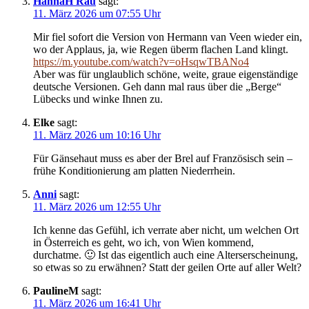
HannaH Rau
sagt:
11. März 2026 um 07:55 Uhr
Mir fiel sofort die Version von Hermann van Veen wieder ein,
wo der Applaus, ja, wie Regen überm flachen Land klingt.
https://m.youtube.com/watch?v=oHsqwTBANo4
Aber was für unglaublich schöne, weite, graue eigenständige
deutsche Versionen. Geh dann mal raus über die „Berge“
Lübecks und winke Ihnen zu.
Elke
sagt:
11. März 2026 um 10:16 Uhr
Für Gänsehaut muss es aber der Brel auf Französisch sein –
frühe Konditionierung am platten Niederrhein.
Anni
sagt:
11. März 2026 um 12:55 Uhr
Ich kenne das Gefühl, ich verrate aber nicht, um welchen Ort
in Österreich es geht, wo ich, von Wien kommend,
durchatme. 🙂 Ist das eigentlich auch eine Alterserscheinung,
so etwas so zu erwähnen? Statt der geilen Orte auf aller Welt?
PaulineM
sagt:
11. März 2026 um 16:41 Uhr