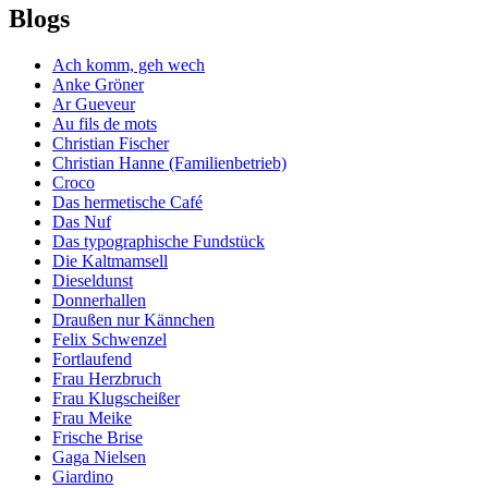
Blogs
Ach komm, geh wech
Anke Gröner
Ar Gueveur
Au fils de mots
Christian Fischer
Christian Hanne (Familienbetrieb)
Croco
Das hermetische Café
Das Nuf
Das typographische Fundstück
Die Kaltmamsell
Dieseldunst
Donnerhallen
Draußen nur Kännchen
Felix Schwenzel
Fortlaufend
Frau Herzbruch
Frau Klugscheißer
Frau Meike
Frische Brise
Gaga Nielsen
Giardino