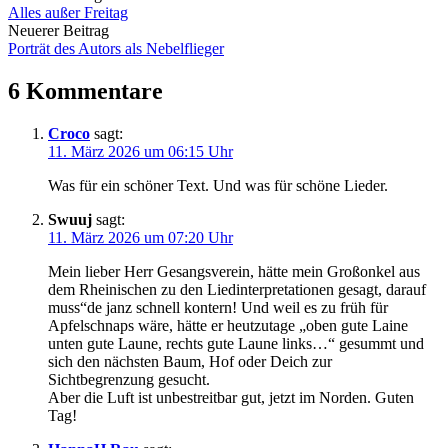
Alles außer Freitag
Navigation
Neuerer Beitrag
Porträt des Autors als Nebelflieger
6 Kommentare
Croco
sagt:
11. März 2026 um 06:15 Uhr
Was für ein schöner Text. Und was für schöne Lieder.
Swuuj
sagt:
11. März 2026 um 07:20 Uhr
Mein lieber Herr Gesangsverein, hätte mein Großonkel aus
dem Rheinischen zu den Liedinterpretationen gesagt, darauf
muss“de janz schnell kontern! Und weil es zu früh für
Apfelschnaps wäre, hätte er heutzutage „oben gute Laine
unten gute Laune, rechts gute Laune links…“ gesummt und
sich den nächsten Baum, Hof oder Deich zur
Sichtbegrenzung gesucht.
Aber die Luft ist unbestreitbar gut, jetzt im Norden. Guten
Tag!