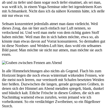
ab und zu tiefer und dann sogar noch tiefer einatmet, als sei man,
was weiß ich, in einem Yoga-Seminar oder bei irgendeinem Kurs
mit Achtsamkeit. Nicht dass ich da nähere Kenntnis hätte, ich stelle
mir nur etwas vor.
Seltsam konzentriert jedenfalls atmet man dann vielleicht. Weil
dieses Zeug, das sie hier auch einfach nur Luft nennen, so
verlockend ist. Und weil man mehr von dem richtig guten Stoff
haben möchte. Weil man ihn in sich haben möchte, etwa so, als
könnte man etwas davon auf Vorrat konsumieren. So dermaßen gut
ist diese Nordsee- und Weiden-Luft hier, dass wohl ein seltsames
Bild passt: Man möchte sie nicht nur atmen, man möchte sie auch
essen.
In alle Himmelsrichtungen also nichts als Gegend. Flach bis zum
Horizont liegen die noch etwas wintermatt wirkenden Fennen, wie
die meist noch leeren, nur vereinzelt mit Schafen besetzten Weiden
hier heißen. Dazwischen die langen, gerade gezogenen Gräben, in
denen sich der Himmel am Abend metallen spiegelt, blank, dunkel
und bläulich kalt. Etliche Frösche in diesen Gräben, die sich am
Nachmittag warnend etwas zurufen, wenn jemand wie ich
vorbeikommt. So ein verdächtiger Zweibeiner, so ein flügelloser
Storch.