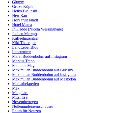
Glumm
Große Köpfe
Heiko Bielinski
Herr Rau
Holy fruit salad!
Hotel Mama
InKladde (Nicola Wessinghage)
Jochen Metzger
Kaffeehaussitzer
Kiki Thaerigen
LandLebenBlog
Letteraturen
Maret Buddenbohm auf Instagram
Markus Trapp
Mathilde Mag
Maximilian Buddenbohm auf Bluesky
Maximilian Buddenbohm auf Instagram
Maximilian Buddenbohm auf Mastodon
Mediathekperlen
Mek
Miagolare
Mitzi Irsaj
Novemberregen
Nullenundeinsenschubser
Raum für Notizen