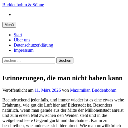
Springe
Buddenbohm & Söhne
zum
Instagram
Inhalt
Menü
Start
Über uns
Datenschutzerklärung
Impressum
Suchen
nach:
Erinnerungen, die man nicht haben kann
Veröffentlicht
am
11. März 2026
von
Maximilian Buddenbohm
Beeindruckend jedenfalls, und immer wieder ist es eine etwas wehe
Erfahrung, wie gut die Luft hier auf Eiderstedt ist. Besonders
natürlich, wenn man gerade aus der Mitte der Millionenstadt anreist
und zum ersten Mal zwischen den Weiden steht und in die
weitgehend leere Gegend guckt und durchatmet. Kaum zu
beschreiben, wie anders es sich hier atmet. Wie man unwillkürlich