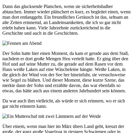
Dann das glucksende Platschen, wenn sie sicherheitshalber
abtauchen. Immer wieder plätschert es kurz, es begleitet einen, wenn
man dort entlanggeht. Ein freundliches Geräusch ist das, seltsam an
alte Zeiten erinnernd, an Landeinsamkeiten, die ich so gar nicht
erlebt haben kann. Viele Jahrzehnte zurückreichend in die
Geschichte und auch in die Geschichten.
Der Sohn hatte hier einen Moment, da kam er gerade aus dem Stall,
nachdem er dort große Mengen Heu verteilt hatte. Er ging über den
Hof und auf seine Mutter zu, die gerade auf dem Rasen vor dem
Haus weiße Laken auf eine Wäscheleine hängte. Weiße Laken, in
die gleich der Wind von der See her hineinfuhr, sie versuchsweise
wie Segel zu blähen. Und dieser Moment, diese kurze Szene, das
merkte dann der Sohn und erzählte davon, das war ebenfalls so
etwas, das hätte auch aus einem anderen Jahrhundert sein können.
Da war auch ihm vielleicht, als würde er sich erinnern, wo er sich
gar nicht erinnern kann.
Über einem, wenn man hier im März übers Land geht, kreuzt der
große, der ganz große Vogelzug in riesigen Schwärmen oder in