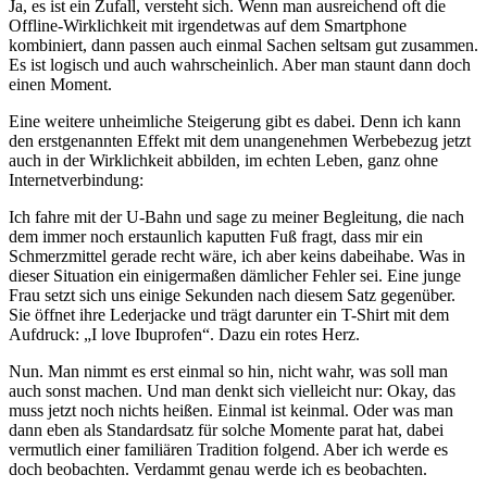
Ja, es ist ein Zufall, versteht sich. Wenn man ausreichend oft die
Offline-Wirklichkeit mit irgendetwas auf dem Smartphone
kombiniert, dann passen auch einmal Sachen seltsam gut zusammen.
Es ist logisch und auch wahrscheinlich. Aber man staunt dann doch
einen Moment.
Eine weitere unheimliche Steigerung gibt es dabei. Denn ich kann
den erstgenannten Effekt mit dem unangenehmen Werbebezug jetzt
auch in der Wirklichkeit abbilden, im echten Leben, ganz ohne
Internetverbindung:
Ich fahre mit der U-Bahn und sage zu meiner Begleitung, die nach
dem immer noch erstaunlich kaputten Fuß fragt, dass mir ein
Schmerzmittel gerade recht wäre, ich aber keins dabeihabe. Was in
dieser Situation ein einigermaßen dämlicher Fehler sei. Eine junge
Frau setzt sich uns einige Sekunden nach diesem Satz gegenüber.
Sie öffnet ihre Lederjacke und trägt darunter ein T-Shirt mit dem
Aufdruck: „I love Ibuprofen“. Dazu ein rotes Herz.
Nun. Man nimmt es erst einmal so hin, nicht wahr, was soll man
auch sonst machen. Und man denkt sich vielleicht nur: Okay, das
muss jetzt noch nichts heißen. Einmal ist keinmal. Oder was man
dann eben als Standardsatz für solche Momente parat hat, dabei
vermutlich einer familiären Tradition folgend. Aber ich werde es
doch beobachten. Verdammt genau werde ich es beobachten.