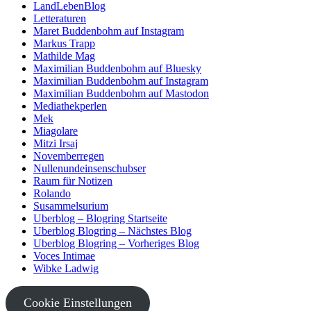
LandLebenBlog
Letteraturen
Maret Buddenbohm auf Instagram
Markus Trapp
Mathilde Mag
Maximilian Buddenbohm auf Bluesky
Maximilian Buddenbohm auf Instagram
Maximilian Buddenbohm auf Mastodon
Mediathekperlen
Mek
Miagolare
Mitzi Irsaj
Novemberregen
Nullenundeinsenschubser
Raum für Notizen
Rolando
Susammelsurium
Uberblog – Blogring Startseite
Uberblog Blogring – Nächstes Blog
Uberblog Blogring – Vorheriges Blog
Voces Intimae
Wibke Ladwig
Cookie Einstellungen