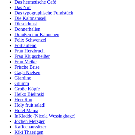
Das hermetische Café
Das Nuf
Das typographische Fundstück
Die Kaltmamsell
Dieseldunst
Donnerhallen
Draußen nur Kännchen
Felix Schwenzel
Fortlaufend
Frau Herzbruch
Frau Klugscheißer
Frau Meike
Frische Brise
Gaga Nielsen
Giardino
Glumm
Große Köpfe
Heiko Bielinski
Herr Rau
Holy fruit salad!
Hotel Mama
InKladde (Nicola Wessinghage)
Jochen Metzger
Kaffeehaussitzer
Kiki Thaerigen