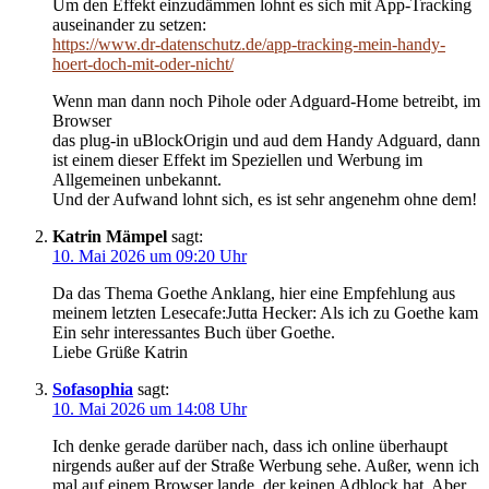
Um den Effekt einzudämmen lohnt es sich mit App-Tracking
auseinander zu setzen:
https://www.dr-datenschutz.de/app-tracking-mein-handy-
hoert-doch-mit-oder-nicht/
Wenn man dann noch Pihole oder Adguard-Home betreibt, im
Browser
das plug-in uBlockOrigin und aud dem Handy Adguard, dann
ist einem dieser Effekt im Speziellen und Werbung im
Allgemeinen unbekannt.
Und der Aufwand lohnt sich, es ist sehr angenehm ohne dem!
Katrin Mämpel
sagt:
10. Mai 2026 um 09:20 Uhr
Da das Thema Goethe Anklang, hier eine Empfehlung aus
meinem letzten Lesecafe:Jutta Hecker: Als ich zu Goethe kam
Ein sehr interessantes Buch über Goethe.
Liebe Grüße Katrin
Sofasophia
sagt:
10. Mai 2026 um 14:08 Uhr
Ich denke gerade darüber nach, dass ich online überhaupt
nirgends außer auf der Straße Werbung sehe. Außer, wenn ich
mal auf einem Browser lande, der keinen Adblock hat. Aber