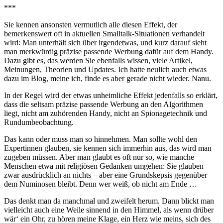
***
Sie kennen ansonsten vermutlich alle diesen Effekt, der
bemerkenswert oft in aktuellen Smalltalk-Situationen verhandelt
wird: Man unterhält sich über irgendetwas, und kurz darauf sieht
man merkwürdig präzise passende Werbung dafür auf dem Handy.
Dazu gibt es, das werden Sie ebenfalls wissen, viele Artikel,
Meinungen, Theorien und Updates. Ich hatte neulich auch etwas
dazu im Blog, meine ich, finde es aber gerade nicht wieder. Nanu.
In der Regel wird der etwas unheimliche Effekt jedenfalls so erklärt,
dass die seltsam präzise passende Werbung an den Algorithmen
liegt, nicht am zuhörenden Handy, nicht an Spionagetechnik und
Rundumbeobachtung.
Das kann oder muss man so hinnehmen. Man sollte wohl den
Expertinnen glauben, sie kennen sich immerhin aus, das wird man
zugeben müssen. Aber man glaubt es oft nur so, wie manche
Menschen etwa mit religiösen Gedanken umgehen: Sie glauben
zwar ausdrücklich an nichts – aber eine Grundskepsis gegenüber
dem Numinosen bleibt. Denn wer weiß, ob nicht am Ende …
Das denkt man da manchmal und zweifelt herum. Dann blickt man
vielleicht auch eine Weile sinnend in den Himmel, als wenn drüber
wär‘ ein Ohr, zu hören meine Klage, ein Herz wie meins, sich des