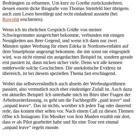
Bedrängten zu erbarmen. Um kurz zu Goethe zurückzukehren,
dessen enorm dicke Biografie von Thomas Steinfeld hier übrigens
auch zum Lesen bereitliegt und recht einladend aussieht (bei
Rowohlt
erschienen).
Wenn ich im ehelichen Gespräch Grüße von meiner
Schwiegermutter ausgerichtet bekomme, verbunden mit einigen
Neuigkeiten aus ihrer Gegend, und wenn ich dann nur zwei
Minuten später Werbung für einen Edeka in Nordostwestfalen auf
dem Smartphone angezeigt bekomme, die mir sonst nie eingespielt
wird, was nicht einmal ein ausgedachtes Beispiel ist, sondern gerade
erst passiert ist, dann nicken sicher viele. Denn wir alle kennen
mittlerweile solche Geschichten. Die anekdotische Evidenz ist
überreich, ist bei diesem speziellen Thema fast erschlagend.
Wobei das selbstverständlich auch abseits der Werbealgorithmen
passiert, also vermutlich noch eher eindeutiger Zufall ist. Auch dazu
ein aktuelles Beispiel: Ich unterhalte mich im Büro über Fragen der
Arbeitszeiterfassung, es geht um die Fachbegriffe „paid leave“ und
„unpaid leave“. Das ist nichts, worüber ich jeden Tag oder dauernd
rede, das kommt eher selten vor. Nach einem Call zu diesen Themen
öffne ich Instagram: Ein Musiker von Iron Maiden erzählt mir dort,
dass er als Pilot gearbeitet habe und für eine Tour erst einmal
„unpaid leave“ regeln musste.