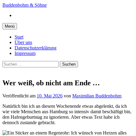
Springe
Buddenbohm & Söhne
zum
Instagram
Inhalt
Menü
Start
Über uns
Datenschutzerklärung
Impressum
Suchen
nach:
Wer weiß, ob nicht am Ende …
Veröffentlicht
am
10. Mai 2026
von
Maximilian Buddenbohm
Natürlich bin ich an diesem Wochenende etwas abgelenkt, da ich
wie viele Menschen aus Hamburg so intensiv damit beschäftigt bin,
den Hafengeburtstag zu ignorieren. Aber etwas Text habe ich
dennoch zustande gebracht.