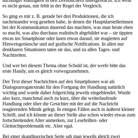
auffälliger Häufigkeit in den Drehbüchern untergebracht. Ich weiß
es nicht genau, mir fehlt in der Regel der Vergleich.
So ging es mir z. B. gerade bei drei Produktionen, die ich
nacheinander weg gesehen habe, in denen die Hauptdarstellerinnen
bei der Kommunikation dauernd das machten, was man heute eben
so macht, was also durchaus realistisch abgebildet war – sie tippten
etwas ins Smartphone oder lasen etwas darauf, sie reagierten auf
Hinweisgeräusche und auf grafische Notifications. In allen nur
denkbaren Situationen taten sie das, und zu allen Tages- und
Nachtzeiten.
Und wer bei diesem Thema ohne Schuld ist, der werfe bitte das
erste Handy, um es gleich vorwegzunehmen.
Der Text dieser Nachrichten auf den Smartphones war als
Dialogsurrogatextrakt für den Fortgang der Handlung natürlich
wichtig und wurde daher folgerichtig jeweils eingeblendet. Wurde
also kurz, manchmal auch zu kurz, über die weiterlaufende
Handlung oder über die Gesichter mit der auf die Nachricht
reagierenden Mimik gelegt. In einigen Fällen auch in äußerst kleiner
Schrift, und ich könnte an dieser Stelle also schon wieder etwas zum
fortschreitenden Alter anmerken, zur Lesebrillen- oder
Gleitsichtproblematik etc. Aber egal.
Bei einer skandinavischen Serie sah man jeweils gleich zwei