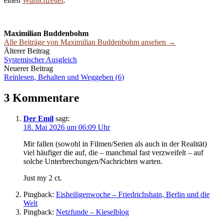
einen
Wunschzettel
.
Maximilian Buddenbohm
Alle Beiträge von Maximilian Buddenbohm ansehen →
Beitrags-
Älterer Beitrag
Systemischer Ausgleich
Navigation
Neuerer Beitrag
Reinlesen, Behalten und Weggeben (6)
3 Kommentare
Der Emil
sagt:
18. Mai 2026 um 06:09 Uhr
Mir fallen (sowohl in Filmen/Serien als auch in der Realität)
viel häufiger die auf, die – manchmal fast verzweifelt – auf
solche Unterbrechungen/Nachrichten warten.
Just my 2 ct.
Pingback:
Eisheiligenwoche – Friedrichshain, Berlin und die
Welt
Pingback:
Netzfunde – Kieselblog