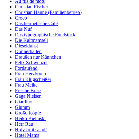
Au fils de mots
Christian Fischer
Christian Hanne (Familienbetrieb)
Croco
Das hermetische Café
Das Nuf
Das typographische Fundstück
Die Kaltmamsell
Dieseldunst
Donnerhallen
Draußen nur Kännchen
Felix Schwenzel
Fortlaufend
Frau Herzbruch
Frau Klugscheißer
Frau Meike
Frische Brise
Gaga Nielsen
Giardino
Glumm
Große Köpfe
Heiko Bielinski
Herr Rau
Holy fruit salad!
Hotel Mama