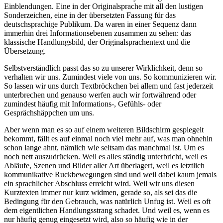
Einblendungen. Eine in der Originalsprache mit all den lustigen
Sonderzeichen, eine in der übersetzten Fassung für das
deutschsprachige Publikum. Da waren in einer Sequenz dann
immerhin drei Informationsebenen zusammen zu sehen: das
klassische Handlungsbild, der Originalsprachentext und die
Übersetzung.
Selbstverständlich passt das so zu unserer Wirklichkeit, denn so
verhalten wir uns. Zumindest viele von uns. So kommunizieren wir.
So lassen wir uns durch Textbröckchen bei allem und fast jederzeit
unterbrechen und genauso werfen auch wir fortwährend oder
zumindest häufig mit Informations-, Gefühls- oder
Gesprächshäppchen um uns.
Aber wenn man es so auf einem weiteren Bildschirm gespiegelt
bekommt, fällt es auf einmal noch viel mehr auf, was man ohnehin
schon lange ahnt, nämlich wie seltsam das manchmal ist. Um es
noch nett auszudrücken. Weil es alles ständig unterbricht, weil es
Abläufe, Szenen und Bilder aller Art überlagert, weil es letztlich
kommunikative Ruckbewegungen sind und weil dabei kaum jemals
ein sprachlicher Abschluss erreicht wird. Weil wir uns diesen
Kurztexten immer nur kurz widmen, gerade so, als sei das die
Bedingung für den Gebrauch, was natürlich Unfug ist. Weil es oft
dem eigentlichen Handlungsstrang schadet. Und weil es, wenn es
nur häufig genug eingesetzt wird, also so häufig wie in der