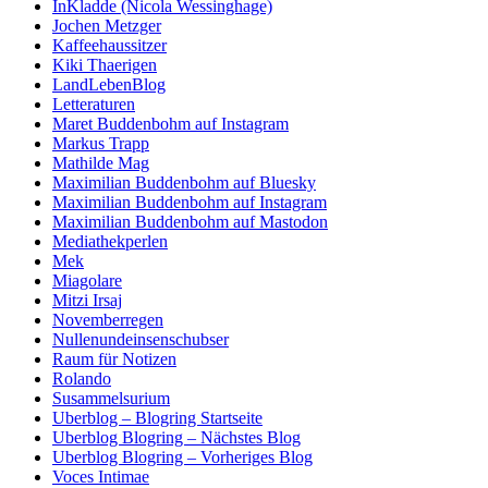
InKladde (Nicola Wessinghage)
Jochen Metzger
Kaffeehaussitzer
Kiki Thaerigen
LandLebenBlog
Letteraturen
Maret Buddenbohm auf Instagram
Markus Trapp
Mathilde Mag
Maximilian Buddenbohm auf Bluesky
Maximilian Buddenbohm auf Instagram
Maximilian Buddenbohm auf Mastodon
Mediathekperlen
Mek
Miagolare
Mitzi Irsaj
Novemberregen
Nullenundeinsenschubser
Raum für Notizen
Rolando
Susammelsurium
Uberblog – Blogring Startseite
Uberblog Blogring – Nächstes Blog
Uberblog Blogring – Vorheriges Blog
Voces Intimae