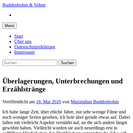
Springe
Buddenbohm & Söhne
zum
Instagram
Inhalt
Menü
Start
Über uns
Datenschutzerklärung
Impressum
Suchen
nach:
Überlagerungen, Unterbrechungen und
Erzählstränge
Veröffentlicht
am
18. Mai 2026
von
Maximilian Buddenbohm
Ich habe lange Zeit, über etliche Jahre, nur sehr wenige Filme und
noch weniger Serien gesehen, ich hole aber gerade etwas auf. Dabei
fallen mir vielleicht Aspekte verstärkt auf, an die sich andere längst
gewöhnt haben. Vielleicht wurden sie auch neuerdings erst in