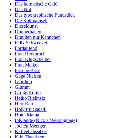
Das hermetische Café
Das Nuf
Das typographische Fundstück
Die Kaltmamsell
Dieseldunst
Donnerhallen
Draußen nur Kännchen
Felix Schwenzel
Fortlaufend
Frau Herzbruch
Frau Klugscheißer
Frau Meike
Frische Brise
Gaga Nielsen
Giardino
Glumm
Große Köpfe
Heiko Bielinski
Herr Rau
Holy fruit salad!
Hotel Mama
InKladde (Nicola Wessinghage)
Jochen Metzger
Kaffeehaussitzer
Kiki Thaerigen