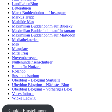
LandLebenBlog
Letteraturen
Maret Buddenbohm auf Instagram
Markus Trapp
Mathilde Mag
Maximilian Buddenbohm auf Bluesky
Maximilian Buddenbohm auf Instagram
Maximilian Buddenbohm auf Mastodon
Mediathekperlen
Mek
Miagolare
Mitzi Irsaj
Novemberregen
Nullenundeinsenschubser
Raum für Notizen
Rolando
Susammelsurium
Uberblog – Blogring Startseite
Uberblog Blogring – Nächstes Blog
Uberblog Blogring – Vorheriges Blog
Voces Intimae
Wibke Ladwig
Cookie Einstellungen