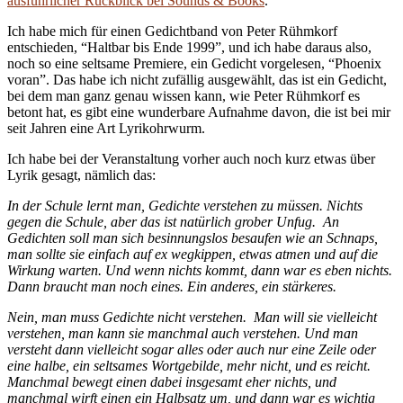
ausführlicher Rückblick bei Sounds & Books
.
Ich habe mich für einen Gedichtband von Peter Rühmkorf
entschieden, “Haltbar bis Ende 1999”, und ich habe daraus also,
noch so eine seltsame Premiere, ein Gedicht vorgelesen, “Phoenix
voran”. Das habe ich nicht zufällig ausgewählt, das ist ein Gedicht,
bei dem man ganz genau wissen kann, wie Peter Rühmkorf es
betont hat, es gibt eine wunderbare Aufnahme davon, die ist bei mir
seit Jahren eine Art Lyrikohrwurm.
Ich habe bei der Veranstaltung vorher auch noch kurz etwas über
Lyrik gesagt, nämlich das:
In der Schule lernt man, Gedichte verstehen zu müssen. Nichts
gegen die Schule, aber das ist natürlich grober Unfug. An
Gedichten soll man sich besinnungslos besaufen wie an Schnaps,
man sollte sie einfach auf ex wegkippen, etwas atmen und auf die
Wirkung warten. Und wenn nichts kommt, dann war es eben nichts.
Dann braucht man noch eines. Ein anderes, ein stärkeres.
Nein, man muss Gedichte nicht verstehen. Man will sie vielleicht
verstehen, man kann sie manchmal auch verstehen. Und man
versteht dann vielleicht sogar alles oder auch nur eine Zeile oder
eine halbe, ein seltsames Wortgebilde, mehr nicht, und es reicht.
Manchmal bewegt einen dabei insgesamt eher nichts, und
manchmal wirft einen ein Halbsatz um, und dann war es wichtig