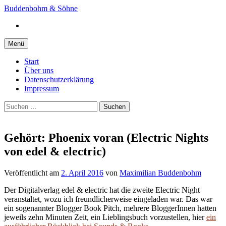
Springe
Buddenbohm & Söhne
zum
Instagram
Inhalt
Menü
Start
Über uns
Datenschutzerklärung
Impressum
Suchen
nach:
Gehört: Phoenix voran (Electric Nights
von edel & electric)
Veröffentlicht
am
2. April 2016
von
Maximilian Buddenbohm
Der Digitalverlag edel & electric hat die zweite
Electric Night
veranstaltet, wozu ich freundlicherweise eingeladen war. Das war
ein sogenannter Blogger Book Pitch, mehrere BloggerInnen hatten
jeweils zehn Minuten Zeit, ein Lieblingsbuch vorzustellen, hier
ein