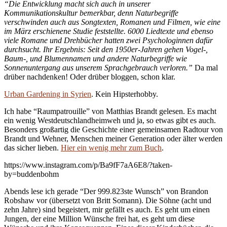
“Die Entwicklung macht sich auch in unserer
Kommunikationskultur bemerkbar, denn Naturbegriffe
verschwinden auch aus Songtexten, Romanen und Filmen, wie eine
im März erschienene Studie feststellte. 6000 Liedtexte und ebenso
viele Romane und Drehbücher hatten zwei Psychologinnen dafür
durchsucht. Ihr Ergebnis: Seit den 1950er-Jahren gehen Vogel-,
Baum-, und Blumennamen und andere Naturbegriffe wie
Sonnenuntergang aus unserem Sprachgebrauch verloren.”
Da mal
drüber nachdenken! Oder drüber bloggen, schon klar.
Urban Gardening in Syrien
. Kein Hipsterhobby.
Ich habe “Raumpatrouille” von Matthias Brandt gelesen. Es macht
ein wenig Westdeutschlandheimweh und ja, so etwas gibt es auch.
Besonders großartig die Geschichte einer gemeinsamen Radtour von
Brandt und Wehner, Menschen meiner Generation oder älter werden
das sicher lieben.
Hier ein wenig mehr zum Buch
.
https://www.instagram.com/p/Ba9fF7aA6E8/?taken-
by=buddenbohm
Abends lese ich gerade “Der 999.823ste Wunsch” von Brandon
Robshaw vor (übersetzt von Britt Somann). Die Söhne (acht und
zehn Jahre) sind begeistert, mir gefällt es auch. Es geht um einen
Jungen, der eine Million Wünsche frei hat, es geht um diese