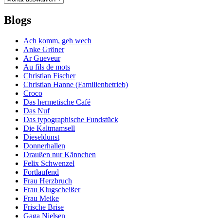
Blogs
Ach komm, geh wech
Anke Gröner
Ar Gueveur
Au fils de mots
Christian Fischer
Christian Hanne (Familienbetrieb)
Croco
Das hermetische Café
Das Nuf
Das typographische Fundstück
Die Kaltmamsell
Dieseldunst
Donnerhallen
Draußen nur Kännchen
Felix Schwenzel
Fortlaufend
Frau Herzbruch
Frau Klugscheißer
Frau Meike
Frische Brise
Gaga Nielsen