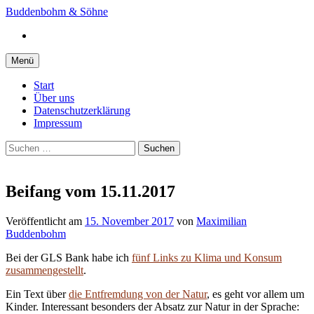
Springe
Buddenbohm & Söhne
zum
Instagram
Inhalt
Menü
Start
Über uns
Datenschutzerklärung
Impressum
Suchen
nach:
Beifang vom 15.11.2017
Veröffentlicht
am
15. November 2017
von
Maximilian
Buddenbohm
Bei der GLS Bank habe ich
fünf Links zu Klima und Konsum
zusammengestellt
.
Ein Text über
die Entfremdung von der Natur
, es geht vor allem um
Kinder. Interessant besonders der Absatz zur Natur in der Sprache: