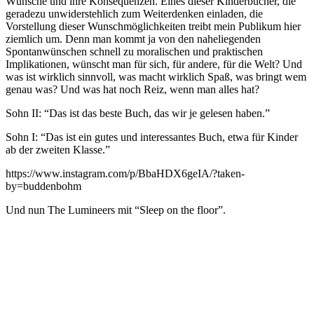
Wünsche und ihre Konsequenzen. Eines dieser Kinderbücher, die
geradezu unwiderstehlich zum Weiterdenken einladen, die
Vorstellung dieser Wunschmöglichkeiten treibt mein Publikum hier
ziemlich um. Denn man kommt ja von den naheliegenden
Spontanwünschen schnell zu moralischen und praktischen
Implikationen, wünscht man für sich, für andere, für die Welt? Und
was ist wirklich sinnvoll, was macht wirklich Spaß, was bringt wem
genau was? Und was hat noch Reiz, wenn man alles hat?
Sohn II: “Das ist das beste Buch, das wir je gelesen haben.”
Sohn I: “Das ist ein gutes und interessantes Buch, etwa für Kinder
ab der zweiten Klasse.”
https://www.instagram.com/p/BbaHDX6geIA/?taken-
by=buddenbohm
Und nun The Lumineers mit “Sleep on the floor”.