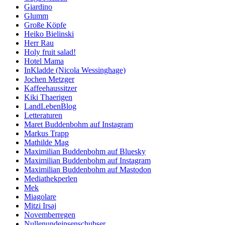
Giardino
Glumm
Große Köpfe
Heiko Bielinski
Herr Rau
Holy fruit salad!
Hotel Mama
InKladde (Nicola Wessinghage)
Jochen Metzger
Kaffeehaussitzer
Kiki Thaerigen
LandLebenBlog
Letteraturen
Maret Buddenbohm auf Instagram
Markus Trapp
Mathilde Mag
Maximilian Buddenbohm auf Bluesky
Maximilian Buddenbohm auf Instagram
Maximilian Buddenbohm auf Mastodon
Mediathekperlen
Mek
Miagolare
Mitzi Irsaj
Novemberregen
Nullenundeinsenschubser