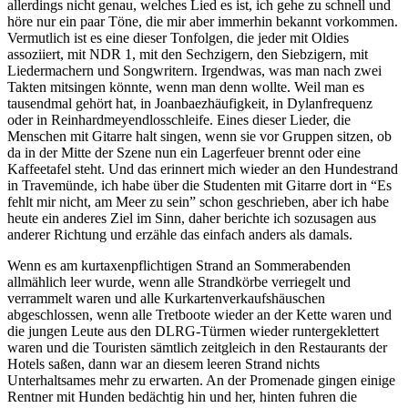
allerdings nicht genau, welches Lied es ist, ich gehe zu schnell und
höre nur ein paar Töne, die mir aber immerhin bekannt vorkommen.
Vermutlich ist es eine dieser Tonfolgen, die jeder mit Oldies
assoziiert, mit NDR 1, mit den Sechzigern, den Siebzigern, mit
Liedermachern und Songwritern. Irgendwas, was man nach zwei
Takten mitsingen könnte, wenn man denn wollte. Weil man es
tausendmal gehört hat, in Joanbaezhäufigkeit, in Dylanfrequenz
oder in Reinhardmeyendlosschleife. Eines dieser Lieder, die
Menschen mit Gitarre halt singen, wenn sie vor Gruppen sitzen, ob
da in der Mitte der Szene nun ein Lagerfeuer brennt oder eine
Kaffeetafel steht. Und das erinnert mich wieder an den Hundestrand
in Travemünde, ich habe über die Studenten mit Gitarre dort in “Es
fehlt mir nicht, am Meer zu sein” schon geschrieben, aber ich habe
heute ein anderes Ziel im Sinn, daher berichte ich sozusagen aus
anderer Richtung und erzähle das einfach anders als damals.
Wenn es am kurtaxenpflichtigen Strand an Sommerabenden
allmählich leer wurde, wenn alle Strandkörbe verriegelt und
verrammelt waren und alle Kurkartenverkaufshäuschen
abgeschlossen, wenn alle Tretboote wieder an der Kette waren und
die jungen Leute aus den DLRG-Türmen wieder runtergeklettert
waren und die Touristen sämtlich zeitgleich in den Restaurants der
Hotels saßen, dann war an diesem leeren Strand nichts
Unterhaltsames mehr zu erwarten. An der Promenade gingen einige
Rentner mit Hunden bedächtig hin und her, hinten fuhren die