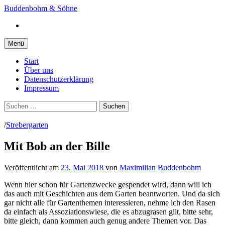
Springe
Buddenbohm & Söhne
zum
Instagram
Inhalt
Menü
Start
Über uns
Datenschutzerklärung
Impressum
Suchen
nach:
/
Strebergarten
Mit Bob an der Bille
Veröffentlicht
am
23. Mai 2018
von
Maximilian Buddenbohm
Wenn hier schon für Gartenzwecke gespendet wird, dann will ich
das auch mit Geschichten aus dem Garten beantworten. Und da sich
gar nicht alle für Gartenthemen interessieren, nehme ich den Rasen
da einfach als Assoziationswiese, die es abzugrasen gilt, bitte sehr,
bitte gleich, dann kommen auch genug andere Themen vor. Das