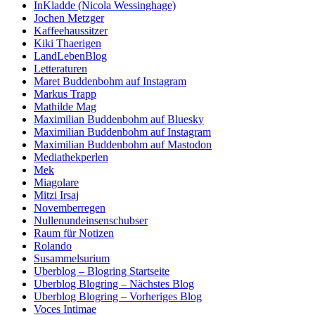
InKladde (Nicola Wessinghage)
Jochen Metzger
Kaffeehaussitzer
Kiki Thaerigen
LandLebenBlog
Letteraturen
Maret Buddenbohm auf Instagram
Markus Trapp
Mathilde Mag
Maximilian Buddenbohm auf Bluesky
Maximilian Buddenbohm auf Instagram
Maximilian Buddenbohm auf Mastodon
Mediathekperlen
Mek
Miagolare
Mitzi Irsaj
Novemberregen
Nullenundeinsenschubser
Raum für Notizen
Rolando
Susammelsurium
Uberblog – Blogring Startseite
Uberblog Blogring – Nächstes Blog
Uberblog Blogring – Vorheriges Blog
Voces Intimae