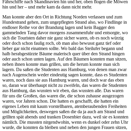
Fährschiffe nach Skandinavien hin und her, oben flogen die Möwen
hin und her – und mehr kam da dann nicht mehr.
Man konnte aber den Ort in Richtung Norden verlassen und zum
Hundestrand gehen, zum ungepflegten Strand also, wo Findlinge in
endloser Reihe vor der Brandung lagen und kein Bagger den
gammelnden Tang davor morgens zusammenfuhr und entsorgte, wo
sich die Touristen daher nie ganz sicher waren, ob es noch würzig
oder doch schon faulig roch, ob man also bewusst ganz tief oder
lieber gar nicht einatmen sollte. Wo bald das Steilufer begann und
halb herabgestürzte Bäume malerisch quer über den Strand hingen
oder auch schon unten lagen. Auf den Bäumen konnten man sitzen,
neben ihnen konnte man grillen, um die herum konnte man sich
lagern. Da saßen die Studenten aus Hamburg, von denen man zwar
nach Augenschein weder eindeutig sagen konnte, dass es Studenten
waren, noch dass sie aus Hamburg waren, und doch war das eben
so, daran war überhaupt nicht zu zweifeln, das waren die Studenten
aus Hamburg, das wussten wir eben, das wussten alle. Das waren
für uns die Großen, das waren die, die schon zuhause ausgezogen
waren, vor Jahren schon. Die hatten es geschafft, die hatten ein
eigenes Leben mit kaum vorstellbaren, atemberaubenden Freiheiten
und Möglichkeiten, deswegen saßen die da ja auch am Strand und
grillten spät abends und tranken Dosenbier dazu, weil sie es konnten
nämlich. Die mussten nirgendwohin, wenn es dunkel oder zehn Uhr
wurde, die konnten da bleiben und neben den jungen Frauen sitzen,