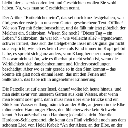
bleibt hier ja serviceorientiert und Geschichten wollen Sie wohl
haben. Na, was man so Geschichten nennt.
Der Artikel “Rotkehlchenretro”, das sei noch kurz festgehalten, war
übrigens der erste je in unserem Garten geschriebene Text. Offline!
Wie son Typ mit Schreibmaschine, und da fällt mir jetzt plötzlich der
Melcher ein, Saltkrokan. Wissen Sie noch? “Dieser Tag – ein
Leben.” Saltkrokan, da war ich – wie vielleicht alle? – irgendwann
schwer irritiert, dass sich die titelgebende Insel im Original gar nicht
so ausspricht, wie ich es beim Lesen als Kind immer im Kopf gehört
habe, es spricht sich ganz anders, vom Klang her eher unangenehm.
Das war nicht schön, wie es überhaupt nicht schön ist, wenn die
Wirklichkeit sich danebenbenimmt und Kindervorstellungen
beschädigt. Aber wo es mir gerade so in den Sinn kommt – das
könnte ich glatt noch einmal lesen, das mit den Ferien auf
Saltkrokan, das habe ich in angenehmer Erinnerung.
Die Parzelle ist auf einer Insel, darauf wollte ich heute hinaus, und
man sieht zwar von unserem Garten aus kein Wasser, aber wenn
man kommt oder geht, dann muss man über eine Brücke und ein
Stück am Wasser entlang, nämlich an der Bille, an jenem in die Elbe
mündenden Hamburger Fluss, den üblicherweise kein Schwein
kennt. Also außerhalb von Hamburg jedenfalls nicht. Nur die
Hardcore-Schlagerpartei, die kennt den Fluß vielleicht noch aus dem
schönen Lied von Heidi Kabel: “An der Alster, an der Elbe, an der