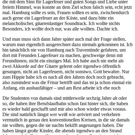
die mit dem Sinn für Lagerfeuer und guten Songs und Liebe unter
freiem Himmel, was konnte an dem Ziel schon falsch sein, echt jetzt
mal. Hamburg sollte es sein, Frauen sollten es sein, zwischendurch
auch gerne ein Lagerfeuer an der Küste, und dazu bitte ein
melancholischer, gitarrenlastiger Soundtrack. Ich wollte nichts
Besonders, ich wollte doch nur, was alle wollten. Dachte ich.
Und man muss sich dann Jahre später auch mal der Frage stellen,
warum man eigentlich ausgerechnet dazu niemals gekommen ist. Ich
bin tatsächlich nie von Hamburg nach Travemünde gefahren, um
dort mit Freunden Lagerfeuer zu machen, geschweige denn mit
Freundinnen, nicht ein einziges Mal. Ich habe auch nie mehr als
zwei Akkorde auf der Gitarre gelernt oder irgendwo öffentlich
gesungen, nicht an Lagerfeuern, nicht sonstwo, Gott bewahre. Nur
zum Hippie habe ich es nach all den Jahren doch noch gebracht,
also zumindest was die Frisur betrifft und das ist ja schon einmal ein
Anfang, ein ausbaufähiger – und am Rest arbeite ich ebe noch
Die Studenten von damals sind mittlerweile sechzig Jahre alt oder
so, die haben ihre Berufslaufbahn schon fast hinter sich, die haben
es wieder bald geschafft und mir also schon wieder etwas voraus.
Die sind natürlich längst wer weiß wie arriviert und verkehren
vermutlich in genau den konventionellen Kreisen, in die sie damals
nie wollten, gegen die sie nachts bekifft angesungen haben. Die
haben längst große Kinder, die abends irgendwo an den Strand