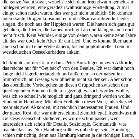
die ganze Nacht sogar, wobei sie sich dann irgendwann gemeinsam
hinlegen würden, eine geradezu wahnsinnige Vorstellung, zumal
einige schon nackt waren, das war gar nicht unüblich. Sie konnten
interessante Drogen konsumieren und seltsam anrührende Lieder
singen, die noch aus der Hippiezeit waren. Die hatten sich ganz gut
gehalten, die Lieder, die kamen noch gut an und klangen auch noch
recht frisch. Kein Wunder, einige von denen waren keine zehn Jahre
alt, das war doch kein Alter für ein Lied. Und es konnte überhaupt
auch schon mal eine Weile dauern, bis ein popkultureller Trend in
westdeutschen Ostseekurbädern ankam.
Ich konnte auf der Gitarre dank Peter Bursch genau zwei Akkorde,
das reichte nur für “Get back” von den Beatles. Ich war damit noch
lange nicht lagerfeuertauglich und außerdem so dermaßen im
Stimmbruch, an Gesang war ohnehin nicht zu denken. Aber schon
das abendliche Vorbeigehen an diesen Grüppchen zwischen den
querliegenden Bäumen hatte mir gezeigt, was ich werden wollte,
was ich so schnell wie möglich und ganz dringend werden wollte:
Student in Hamburg. Mit allen Freiheiten dieser Welt, mit sehr viel
mehr als zwei Akkorden, mit reichlich interessanten Frauen. Und
der ganze Rest, der war mir erst einmal ziemlich egal. Irgendwas mit
Geisteswissenschaft studieren, es würde schon passen, wer
interessiert sich schon für Details, Soziologie, Germanistik, was
machte das aus. Nur Hamburg sollte es unbedingt sein, Hamburg
schien mir richtig, denn aus Hamburg kamen ja die richtigen Leute,