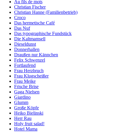
Au fils de mots
Christian Fischer
Christian Hanne (Familienbetrieb)
Croco
Das hermetische Café
Das Nuf
Das typographische Fundstück
Die Kaltmamsell
Dieseldunst
Donnerhallen
Draußen nur Kännchen
Felix Schwenzel
Fortlaufend
Frau Herzbruch
Frau Klugscheißer
Frau Meike
Frische Brise
Gaga Nielsen
Giardino
Glumm
Große Köpfe
Heiko Bielinski
Herr Rau
Holy fruit salad!
Hotel Mama