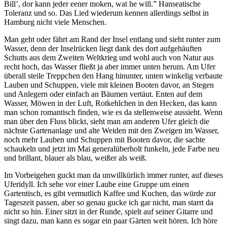
Bill’, dor kann jeder eener moken, wat he will.” Hanseatische
Toleranz und so. Das Lied wiederum kennen allerdings selbst in
Hamburg nicht viele Menschen.
Man geht oder fährt am Rand der Insel entlang und sieht runter zum
Wasser, denn der Inselrücken liegt dank des dort aufgehäuften
Schutts aus dem Zweiten Weltkrieg und wohl auch von Natur aus
recht hoch, das Wasser fließt ja aber immer unten herum. Am Ufer
überall steile Treppchen den Hang hinunter, unten winkelig verbaute
Lauben und Schuppen, viele mit kleinen Booten davor, an Stegen
und Anlegern oder einfach an Bäumen vertäut. Enten auf dem
Wasser, Möwen in der Luft, Rotkehlchen in den Hecken, das kann
man schon romantisch finden, wie es da stellenweise aussieht. Wenn
man über den Fluss blickt, sieht man am anderen Ufer gleich die
nächste Gartenanlage und alte Weiden mit den Zweigen im Wasser,
noch mehr Lauben und Schuppen mit Booten davor, die sachte
schaukeln und jetzt im Mai generalüberholt funkeln, jede Farbe neu
und brillant, blauer als blau, weißer als weiß.
Im Vorbeigehen guckt man da unwillkürlich immer runter, auf dieses
Uferidyll. Ich sehe vor einer Laube eine Gruppe um einen
Gartentisch, es gibt vermutlich Kaffee und Kuchen, das würde zur
Tageszeit passen, aber so genau gucke ich gar nicht, man starrt da
nicht so hin. Einer sitzt in der Runde, spielt auf seiner Gitarre und
singt dazu, man kann es sogar ein paar Gärten weit hören. Ich höre