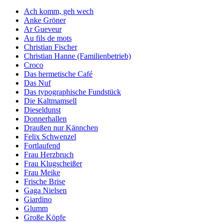
Ach komm, geh wech
Anke Gröner
Ar Gueveur
Au fils de mots
Christian Fischer
Christian Hanne (Familienbetrieb)
Croco
Das hermetische Café
Das Nuf
Das typographische Fundstück
Die Kaltmamsell
Dieseldunst
Donnerhallen
Draußen nur Kännchen
Felix Schwenzel
Fortlaufend
Frau Herzbruch
Frau Klugscheißer
Frau Meike
Frische Brise
Gaga Nielsen
Giardino
Glumm
Große Köpfe