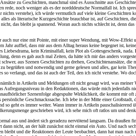
Ansätze zu Geschichten, manchmal sind es Ausschnitte aus Geschichten
en rede, noch weniger als es der nordddeutsche Normalfall ist. Ich spr
r nichts verstehe), ich würde vermutlich auf viele kleine Geschichten 
alles als literarische Kurzgeschichte brauchbar ist, auf Geschichten, 
 nicht, das bleibt ja spannend. Woran auch nichts schlecht ist, denn das
 auch nur eine mit Pointe, mit einer super Wendung, mit Wow-Effekt un
 Jahr auffiel, dass mir aus dem Alltag heraus keine begegnet ist, kein
es Liebesdrama, kein Kriminalfall, kein Plot als Gottesgeschenk, nada.
lung, denn es gab auch mal Zeiten, da hätte ich mir das anders vorgeste
ht schwer, aus Szenen Geschichten zu drehen, Geschichtenansätze, die 
st zu begrüßen und notwendig und gerne gelesen und alles, gar kein The
 so verlangt, und das ist auch der Teil, den ich nicht verstehe. Wo doc
nämlich in Artikeln und Meldungen oft nicht gesagt wird, was meiner W
das Aufregungsniveau in den Redaktionen, das würde mich jedenfalls ni
 unaufhörlicher Szenenfolge abgespulte Wirklichkeit, die kommt mir oft 
s persönliche Geschmackssache. Ich lebe in der Mitte einer Großstadt, da
, und so geht es immer weiter. Wann immer in Artikeln pauschalisierend
lkerungsmenge geschrieben wird, ich sehe mich oft ratlos um und de
ormal aus und ändert sich geradezu nervtötend langsam. Da draußen find
t dann nicht, an der hält zunächst nicht einmal ein Auto. Und nach sech
n bleibt und die Reaktionen der Leute beobachtet, dann hat man nach n