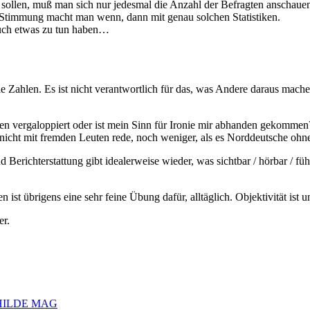
n sollen, muß man sich nur jedesmal die Anzahl der Befragten anschau
 Stimmung macht man wenn, dann mit genau solchen Statistiken.
auch etwas zu tun haben…
Zahlen. Es ist nicht verantwortlich für das, was Andere daraus machen 
 vergaloppiert oder ist mein Sinn für Ironie mir abhanden gekommen
 nicht mit fremden Leuten rede, noch weniger, als es Norddeutsche ohn
nd Berichterstattung gibt idealerweise wieder, was sichtbar / hörbar / fü
st übrigens eine sehr feine Übung dafür, alltäglich. Objektivität ist u
r.
MATHILDE MAG