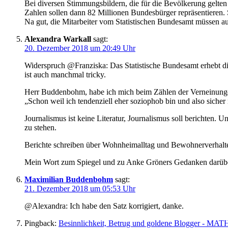
Bei diversen Stimmungsbildern, die für die Bevölkerung gelte
Zahlen sollen dann 82 Millionen Bundesbürger repräsentieren.
Na gut, die Mitarbeiter vom Statistischen Bundesamt müssen 
Alexandra Warkall
sagt:
20. Dezember 2018 um 20:49 Uhr
Widerspruch @Franziska: Das Statistische Bundesamt erhebt die 
ist auch manchmal tricky.
Herr Buddenbohm, habe ich mich beim Zählen der Verneinungen
„Schon weil ich tendenziell eher soziophob bin und also sicher
Journalismus ist keine Literatur, Journalismus soll berichten. U
zu stehen.
Berichte schreiben über Wohnheimalltag und Bewohnerverhalten i
Mein Wort zum Spiegel und zu Anke Gröners Gedanken darübe
Maximilian Buddenbohm
sagt:
21. Dezember 2018 um 05:53 Uhr
@Alexandra: Ich habe den Satz korrigiert, danke.
Pingback:
Besinnlichkeit, Betrug und goldene Blogger - 