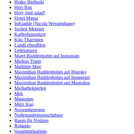
Heiko Bielinski
Herr Rau
Holy fruit salad!
Hotel Mama
InKladde (Nicola Wessinghage)
Jochen Metzger
Kaffeehaussitzer
Kiki Thaerigen
LandLebenBlog
Letteraturen
Maret Buddenbohm auf Instagram
Markus Trapp
Mathilde Mag
Maximilian Buddenbohm auf Bluesky
Maximilian Buddenbohm auf Instagram
Maximilian Buddenbohm auf Mastodon
Mediathekperlen
Mek
Miagolare
Mitzi Irsaj
Novemberregen
Nullenundeinsenschubser
Raum für Notizen
Rolando
Susammelsurium