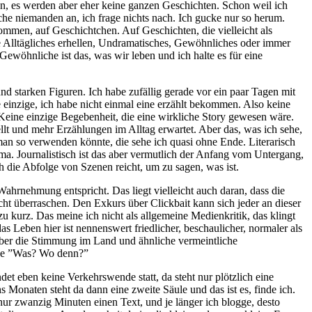
, es werden aber eher keine ganzen Geschichten. Schon weil ich
eche niemanden an, ich frage nichts nach. Ich gucke nur so herum.
kommen, auf Geschichtchen. Auf Geschichten, die vielleicht als
die Alltägliches erhellen, Undramatisches, Gewöhnliches oder immer
 Gewöhnliche ist das, was wir leben und ich halte es für eine
d starken Figuren. Ich habe zufällig gerade vor ein paar Tagen mit
e einzige, ich habe nicht einmal eine erzählt bekommen. Also keine
 Keine einzige Begebenheit, die eine wirkliche Story gewesen wäre.
llt und mehr Erzählungen im Alltag erwartet. Aber das, was ich sehe,
man so verwenden könnte, die sehe ich quasi ohne Ende. Literarisch
ma. Journalistisch ist das aber vermutlich der Anfang vom Untergang,
h die Abfolge von Szenen reicht, um zu sagen, was ist.
ahrnehmung entspricht. Das liegt vielleicht auch daran, dass die
cht überraschen. Den Exkurs über Clickbait kann sich jeder an dieser
zu kurz. Das meine ich nicht als allgemeine Medienkritik, das klingt
s Leben hier ist nennenswert friedlicher, beschaulicher, normaler als
 über die Stimmung im Land und ähnliche vermeintliche
nke ”Was? Wo denn?”
et eben keine Verkehrswende statt, da steht nur plötzlich eine
s Monaten steht da dann eine zweite Säule und das ist es, finde ich.
ur zwanzig Minuten einen Text, und je länger ich blogge, desto