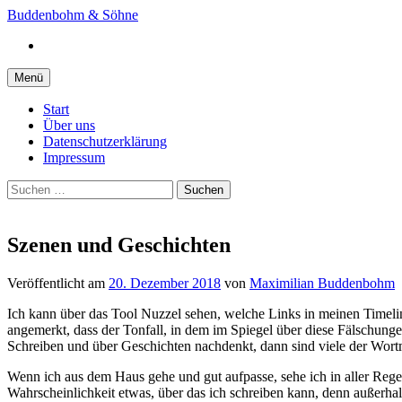
Springe
Buddenbohm & Söhne
zum
Instagram
Inhalt
Menü
Start
Über uns
Datenschutzerklärung
Impressum
Suchen
nach:
Szenen und Geschichten
Veröffentlicht
am
20. Dezember 2018
von
Maximilian Buddenbohm
Ich kann über das Tool Nuzzel sehen, welche Links in meinen Timelin
angemerkt, dass der Tonfall, in dem im Spiegel über diese Fälschungen
Schreiben und über Geschichten nachdenkt, dann sind viele der Wort
Wenn ich aus dem Haus gehe und gut aufpasse, sehe ich in aller Regel
Wahrscheinlichkeit etwas, über das ich schreiben kann, denn außerhalb