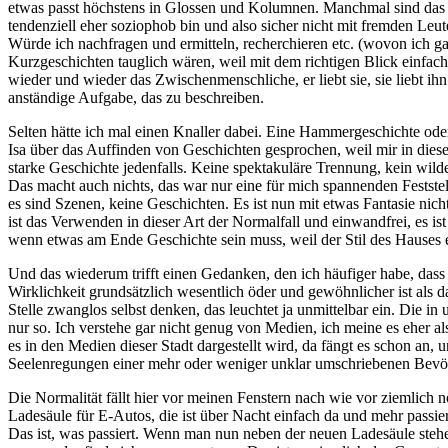
etwas passt höchstens in Glossen und Kolumnen. Manchmal sind das 
tendenziell eher soziophob bin und also sicher nicht mit fremden Leut
Würde ich nachfragen und ermitteln, recherchieren etc. (wovon ich ga
Kurzgeschichten tauglich wären, weil mit dem richtigen Blick einfach 
wieder und wieder das Zwischenmenschliche, er liebt sie, sie liebt ihn
anständige Aufgabe, das zu beschreiben.
Selten hätte ich mal einen Knaller dabei. Eine Hammergeschichte oder
Isa über das Auffinden von Geschichten gesprochen, weil mir in diesem
starke Geschichte jedenfalls. Keine spektakuläre Trennung, kein wild
Das macht auch nichts, das war nur eine für mich spannenden Feststel
es sind Szenen, keine Geschichten. Es ist nun mit etwas Fantasie nic
ist das Verwenden in dieser Art der Normalfall und einwandfrei, es i
wenn etwas am Ende Geschichte sein muss, weil der Stil des Hauses es
Und das wiederum trifft einen Gedanken, den ich häufiger habe, dass 
Wirklichkeit grundsätzlich wesentlich öder und gewöhnlicher ist als 
Stelle zwanglos selbst denken, das leuchtet ja unmittelbar ein. Die in
nur so. Ich verstehe gar nicht genug von Medien, ich meine es eher al
es in den Medien dieser Stadt dargestellt wird, da fängt es schon an
Seelenregungen einer mehr oder weniger unklar umschriebenen Bevö
Die Normalität fällt hier vor meinen Fenstern nach wie vor ziemlich n
Ladesäule für E-Autos, die ist über Nacht einfach da und mehr passier
Das ist, was passiert. Wenn man nun neben der neuen Ladesäule stehe