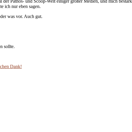
il der Pathos- und Scoop-Welt einiger großer Medien, und mich bestärk
te ich nur eben sagen.
der was vor. Auch gut.
 sollte.
lichen Dank!