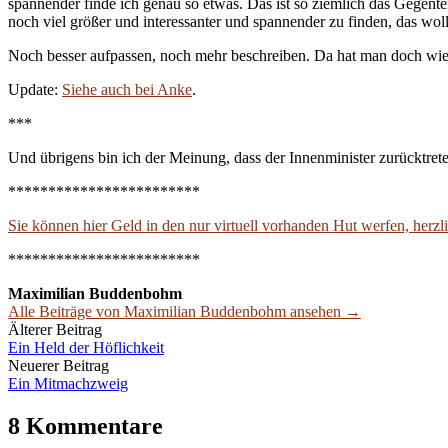
spannender finde ich genau so etwas. Das ist so ziemlich das Gegente
noch viel größer und interessanter und spannender zu finden, das woll
Noch besser aufpassen, noch mehr beschreiben. Da hat man doch wie
Update:
Siehe auch bei Anke
.
***
Und übrigens bin ich der Meinung, dass der Innenminister zurücktreten
************************
Sie können hier Geld in den nur virtuell vorhanden Hut werfen, herz
************************
Maximilian Buddenbohm
Alle Beiträge von Maximilian Buddenbohm ansehen →
Beitrags-
Älterer Beitrag
Ein Held der Höflichkeit
Navigation
Neuerer Beitrag
Ein Mitmachzweig
8 Kommentare