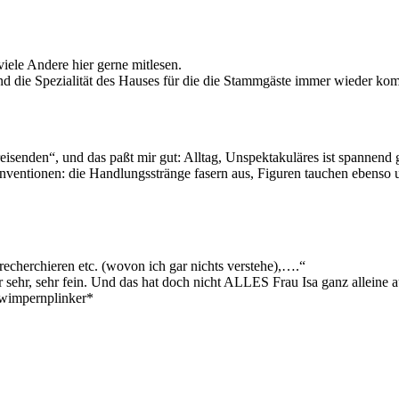
viele Andere hier gerne mitlesen.
ind die Spezialität des Hauses für die die Stammgäste immer wieder ko
isenden“, und das paßt mir gut: Alltag, Unspektakuläres ist spannend
nventionen: die Handlungsstränge fasern aus, Figuren tauchen ebenso u
recherchieren etc. (wovon ich gar nichts verstehe),….“
 sehr, sehr fein. Und das hat doch nicht ALLES Frau Isa ganz alleine au
wimpernplinker*