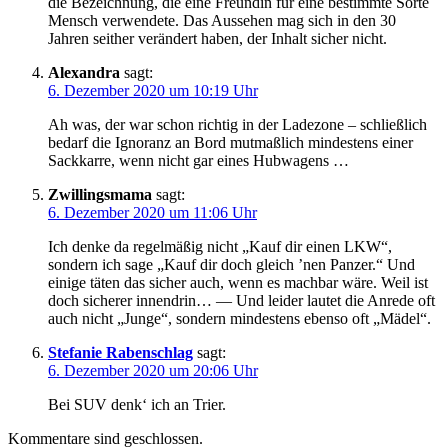
die Bezeichnung, die eine Freundin für eine bestimmte Sorte
Mensch verwendete. Das Aussehen mag sich in den 30
Jahren seither verändert haben, der Inhalt sicher nicht.
Alexandra
sagt:
6. Dezember 2020 um 10:19 Uhr
Ah was, der war schon richtig in der Ladezone – schließlich
bedarf die Ignoranz an Bord mutmaßlich mindestens einer
Sackkarre, wenn nicht gar eines Hubwagens …
Zwillingsmama
sagt:
6. Dezember 2020 um 11:06 Uhr
Ich denke da regelmäßig nicht „Kauf dir einen LKW“,
sondern ich sage „Kauf dir doch gleich ’nen Panzer.“ Und
einige täten das sicher auch, wenn es machbar wäre. Weil ist
doch sicherer innendrin… — Und leider lautet die Anrede oft
auch nicht „Junge“, sondern mindestens ebenso oft „Mädel“.
Stefanie Rabenschlag
sagt:
6. Dezember 2020 um 20:06 Uhr
Bei SUV denk‘ ich an Trier.
Kommentare sind geschlossen.