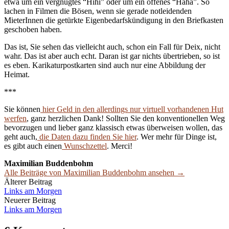
etwa um ein vergnügtes “Hihi” oder um ein offenes “Haha”. So
lachen in Filmen die Bösen, wenn sie gerade notleidenden
MieterInnen die getürkte Eigenbedarfskündigung in den Briefkasten
geschoben haben.
Das ist, Sie sehen das vielleicht auch, schon ein Fall für Deix, nicht
wahr. Das ist aber auch echt. Daran ist gar nichts übertrieben, so ist
es eben. Karikaturpostkarten sind auch nur eine Abbildung der
Heimat.
***
Sie können
hier Geld in den allerdings nur virtuell vorhandenen Hut
werfen
, ganz herzlichen Dank! Sollten Sie den konventionellen Weg
bevorzugen und lieber ganz klassisch etwas überweisen wollen, das
geht auch,
die Daten dazu finden Sie hier
. Wer mehr für Dinge ist,
es gibt auch einen
Wunschzettel
. Merci!
Maximilian Buddenbohm
Alle Beiträge von Maximilian Buddenbohm ansehen →
Beitrags-
Älterer Beitrag
Links am Morgen
Navigation
Neuerer Beitrag
Links am Morgen