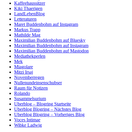
Kaffeehaussitzer
Kiki Thaerigen
LandLebenBlog
Letteraturen
Maret Buddenbohm auf Instagram
Markus Trapp
Mathilde Mag
Maximilian Buddenbohm auf Bluesky
Maximilian Buddenbohm auf Instagram
Maximilian Buddenbohm auf Mastodon
Mediathekperlen
Mek
Miagolare
Mitzi Irsaj
Novemberregen
Nullenundeinsenschubser
Raum für Notizen
Rolando
Susammelsurium
Uberblog – Blogring Startseite
Uberblog Blogring – Nächstes Blog
Uberblog Blogring – Vorheriges Blog
Voces Intimae
Wibke Ladwig