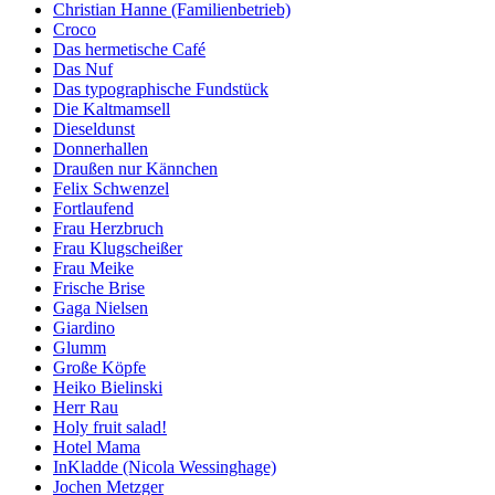
Christian Hanne (Familienbetrieb)
Croco
Das hermetische Café
Das Nuf
Das typographische Fundstück
Die Kaltmamsell
Dieseldunst
Donnerhallen
Draußen nur Kännchen
Felix Schwenzel
Fortlaufend
Frau Herzbruch
Frau Klugscheißer
Frau Meike
Frische Brise
Gaga Nielsen
Giardino
Glumm
Große Köpfe
Heiko Bielinski
Herr Rau
Holy fruit salad!
Hotel Mama
InKladde (Nicola Wessinghage)
Jochen Metzger