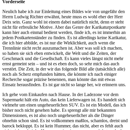
Vorderseite
Neulich habe ich zur Einleitung eines Bildes wie von ungefähr den
Herrn Ludwig Richter erwähnt, heute muss es wohl eher der Herr
Deix sein. Ganz wohl ist einem dabei natürlich nicht, denn er steht
nicht für erfreuliche Motive. Aber das Genre der Karikaturpostkarte
kann hier auch einmal bedient werden, finde ich, es ist immerhin an
jedem Postkartenständer zu finden. Es ist allerdings keine Karikatur,
die ich hier abbilde, es ist nur die Wirklichkeit, auch wenn die
Trennlinie nicht recht auszumachen ist. Aber was soll ich machen,
so haben sie sich eben entwickelt, die Welt und die Zeiten, der
Geschmack und die Gesellschaft. Es kann vieles längst nicht mehr
ernst gemeint sein – und ist es eben doch, so sehr mich das auch
verstört. Die Zeit, in der wir das folgende Bild alle (tatsächlich alle)
noch als Scherz empfunden hätten, die könnte ich nach einiger
Recherche sogar präzise benennen, man könnte das mit etwas
Einsatz herausfinden. Es ist gar nicht so lange her, wir erinnern uns.
Ich gehe vom Einkaufen nach Hause. In der Ladezone vor dem
Supermarkt hält ein Auto, das kein Lieferwagen ist. Es handelt sich
vielmehr um einen ungeheuerlichen SUV. Es ist ein Modell, das ich
bisher noch nicht gesehen habe. Es sprengt alle mir bekannten
Dimensionen, es ist also noch ungeheuerlicher als die Dinger
ohnehin schon sind. Es ist vollkommen maßlos, schamlos, dreist und
barock bekloppt. Es ist kein Hummer, das nicht, aber es fehlt auch