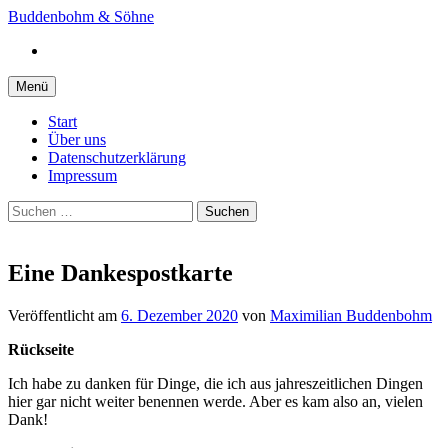
Springe
Buddenbohm & Söhne
zum
Instagram
Inhalt
Menü
Start
Über uns
Datenschutzerklärung
Impressum
Suchen
nach:
Eine Dankespostkarte
Veröffentlicht
am
6. Dezember 2020
von
Maximilian Buddenbohm
Rückseite
Ich habe zu danken für Dinge, die ich aus jahreszeitlichen Dingen
hier gar nicht weiter benennen werde. Aber es kam also an, vielen
Dank!