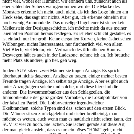
nicht viel, wobei der Hummer, wir erinnern uns, zunächst auch als
eher schlechter Scherz wahrgenommen wurde. Die Marke des
Monsters erkenne ich nicht, auch nicht, als ich das Logo hinten am
Heck sehe, das sagt mir nichts. Aber gut, ich erkenne ohnehin nur
noch wenig Automodelle. Das unselige Ungeheuer ist sicher kein
Meilenstein der Designgeschichte, ich möchte mich da aus meiner
laienhaften Position heraus festlegen. Es ist eher schlicht gestaltet, es
ist einfach nur irre groß. Keine eleganten Kurven, keine ästhetischen
Wölbungen, nichts Interessantes, nur fürchterlich viel von allem.
Viel Blech, viel Motor, viel Verbrauch des öffentlichen Raums.
Deswegen hält es auch in der Ladezone, nehme ich an. Ich brauche
mehr Platz als andere, gib her, geh weg.
In dem SUV sitzen zwei Männer sie tragen Anzüge. Es spricht
überhaupt nichts dagegen, Anzüge zu tragen, einige meiner besten
Freunde tragen Anzüge, ich selbst trage Anzüge. Aber es gibt auch
unter Anzugträgern solche und solche, und diese hier sind die
anderen. Die Investmentbanker aus den Schlagzeilen, die
Immobilienhaie der ganz großen Vorhaben, die Lokalpolitiker von
der falschen Partei. Die Lobbyvertreter irgendwelcher
Ekelbranchen, solche Typen sind das, schon auf den ersten Blick.
Die Männer sitzen zurückgelehnt und sicher breitbeinig, man
möchte es wetten, auch wenn man es natürlich nicht sehen kann, der
SUV ist viel zu hoch. Sie lachen. Sie lachen gerade auf diese Art,
der man gleich ansieht, dass es um ein böses “Hähä” geht, nicht