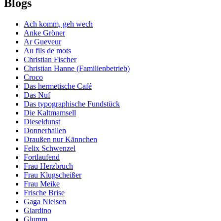
Blogs
Ach komm, geh wech
Anke Gröner
Ar Gueveur
Au fils de mots
Christian Fischer
Christian Hanne (Familienbetrieb)
Croco
Das hermetische Café
Das Nuf
Das typographische Fundstück
Die Kaltmamsell
Dieseldunst
Donnerhallen
Draußen nur Kännchen
Felix Schwenzel
Fortlaufend
Frau Herzbruch
Frau Klugscheißer
Frau Meike
Frische Brise
Gaga Nielsen
Giardino
Glumm