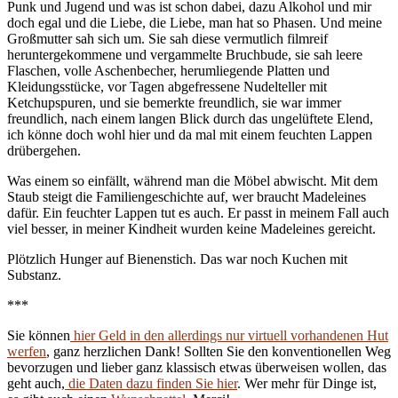
Punk und Jugend und was ist schon dabei, dazu Alkohol und mir
doch egal und die Liebe, die Liebe, man hat so Phasen. Und meine
Großmutter sah sich um. Sie sah diese vermutlich filmreif
heruntergekommene und vergammelte Bruchbude, sie sah leere
Flaschen, volle Aschenbecher, herumliegende Platten und
Kleidungsstücke, vor Tagen abgefressene Nudelteller mit
Ketchupspuren, und sie bemerkte freundlich, sie war immer
freundlich, nach einem langen Blick durch das ungelüftete Elend,
ich könne doch wohl hier und da mal mit einem feuchten Lappen
drübergehen.
Was einem so einfällt, während man die Möbel abwischt. Mit dem
Staub steigt die Familiengeschichte auf, wer braucht Madeleines
dafür. Ein feuchter Lappen tut es auch. Er passt in meinem Fall auch
viel besser, in meiner Kindheit wurden keine Madeleines gereicht.
Plötzlich Hunger auf Bienenstich. Das war noch Kuchen mit
Substanz.
***
Sie können
hier Geld in den allerdings nur virtuell vorhandenen Hut
werfen
, ganz herzlichen Dank! Sollten Sie den konventionellen Weg
bevorzugen und lieber ganz klassisch etwas überweisen wollen, das
geht auch,
die Daten dazu finden Sie hier
. Wer mehr für Dinge ist,