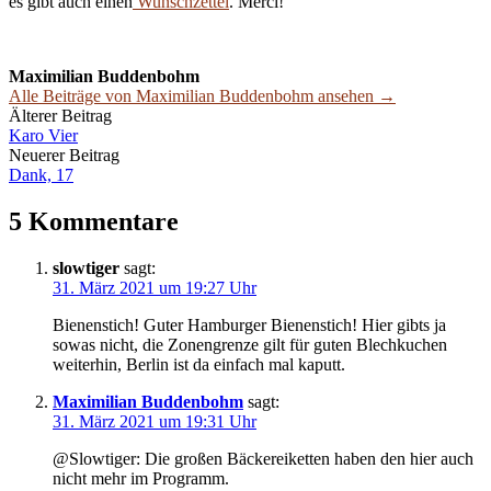
es gibt auch einen
Wunschzettel
. Merci!
Maximilian Buddenbohm
Alle Beiträge von Maximilian Buddenbohm ansehen →
Beitrags-
Älterer Beitrag
Karo Vier
Navigation
Neuerer Beitrag
Dank, 17
5 Kommentare
slowtiger
sagt:
31. März 2021 um 19:27 Uhr
Bienenstich! Guter Hamburger Bienenstich! Hier gibts ja
sowas nicht, die Zonengrenze gilt für guten Blechkuchen
weiterhin, Berlin ist da einfach mal kaputt.
Maximilian Buddenbohm
sagt:
31. März 2021 um 19:31 Uhr
@Slowtiger: Die großen Bäckereiketten haben den hier auch
nicht mehr im Programm.