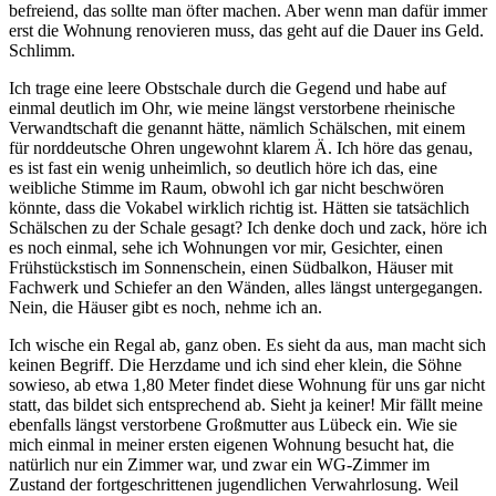
befreiend, das sollte man öfter machen. Aber wenn man dafür immer
erst die Wohnung renovieren muss, das geht auf die Dauer ins Geld.
Schlimm.
Ich trage eine leere Obstschale durch die Gegend und habe auf
einmal deutlich im Ohr, wie meine längst verstorbene rheinische
Verwandtschaft die genannt hätte, nämlich Schälschen, mit einem
für norddeutsche Ohren ungewohnt klarem Ä. Ich höre das genau,
es ist fast ein wenig unheimlich, so deutlich höre ich das, eine
weibliche Stimme im Raum, obwohl ich gar nicht beschwören
könnte, dass die Vokabel wirklich richtig ist. Hätten sie tatsächlich
Schälschen zu der Schale gesagt? Ich denke doch und zack, höre ich
es noch einmal, sehe ich Wohnungen vor mir, Gesichter, einen
Frühstückstisch im Sonnenschein, einen Südbalkon, Häuser mit
Fachwerk und Schiefer an den Wänden, alles längst untergegangen.
Nein, die Häuser gibt es noch, nehme ich an.
Ich wische ein Regal ab, ganz oben. Es sieht da aus, man macht sich
keinen Begriff. Die Herzdame und ich sind eher klein, die Söhne
sowieso, ab etwa 1,80 Meter findet diese Wohnung für uns gar nicht
statt, das bildet sich entsprechend ab. Sieht ja keiner! Mir fällt meine
ebenfalls längst verstorbene Großmutter aus Lübeck ein. Wie sie
mich einmal in meiner ersten eigenen Wohnung besucht hat, die
natürlich nur ein Zimmer war, und zwar ein WG-Zimmer im
Zustand der fortgeschrittenen jugendlichen Verwahrlosung. Weil