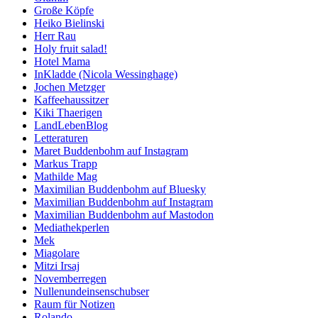
Große Köpfe
Heiko Bielinski
Herr Rau
Holy fruit salad!
Hotel Mama
InKladde (Nicola Wessinghage)
Jochen Metzger
Kaffeehaussitzer
Kiki Thaerigen
LandLebenBlog
Letteraturen
Maret Buddenbohm auf Instagram
Markus Trapp
Mathilde Mag
Maximilian Buddenbohm auf Bluesky
Maximilian Buddenbohm auf Instagram
Maximilian Buddenbohm auf Mastodon
Mediathekperlen
Mek
Miagolare
Mitzi Irsaj
Novemberregen
Nullenundeinsenschubser
Raum für Notizen
Rolando