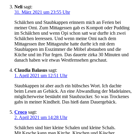
Neli
sagt:
31. März 2021 um 23:55 Uhr
Schälchen und Staubkappen erinnern mich an Ferien bei
meiner Omi. Zum Mittagessen gab es Kompott oder Pudding
im Schälchen und wenn Opi schon satt war durfte ich zwei
Schälchen leeressen. Und wenn meine Omi nach dem
Mittagessen ihre Mittagsruhe hatte durfte ich mit dem
Staublappen im Esszimmer die Möbel abstauben und die
Küche und im Flur fegen. Das dauerte zirka 30 Minuten und
danach haben wir etwas Westfernsehen geschaut.
Claudia Balasus
sagt:
1. April 2021 um 12:51 Uhr
Staubkappen ist aber auch ein hübsches Wort. Ich dachte
beim Lesen an Gebäck. An eine Abwandlung der Madelaines,
möglicherweise bestäubt mit Staubzucker. So was Trockenes
gabs in meiner Kindheit. Das hieß dann Dauergebäck.
Croco
sagt:
2. April 2021 um 14:28 Uhr
Schälchen sind hier kleine Schalen und kleine Schals.
Mit Kesche kann man Kirche, Kirschen und Käscher