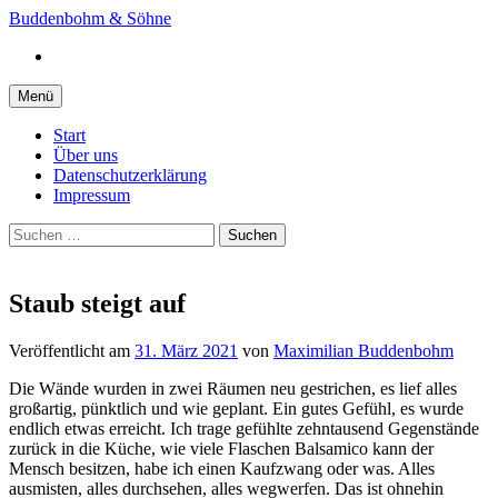
Springe
Buddenbohm & Söhne
zum
Instagram
Inhalt
Menü
Start
Über uns
Datenschutzerklärung
Impressum
Suchen
nach:
Staub steigt auf
Veröffentlicht
am
31. März 2021
von
Maximilian Buddenbohm
Die Wände wurden in zwei Räumen neu gestrichen, es lief alles
großartig, pünktlich und wie geplant. Ein gutes Gefühl, es wurde
endlich etwas erreicht. Ich trage gefühlte zehntausend Gegenstände
zurück in die Küche, wie viele Flaschen Balsamico kann der
Mensch besitzen, habe ich einen Kaufzwang oder was. Alles
ausmisten, alles durchsehen, alles wegwerfen. Das ist ohnehin