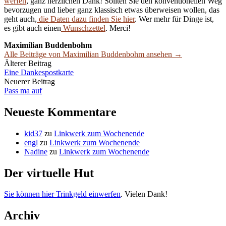
werfen
, ganz herzlichen Dank! Sollten Sie den konventionellen Weg
bevorzugen und lieber ganz klassisch etwas überweisen wollen, das
geht auch,
die Daten dazu finden Sie hier
. Wer mehr für Dinge ist,
es gibt auch einen
Wunschzettel
. Merci!
Maximilian Buddenbohm
Alle Beiträge von Maximilian Buddenbohm ansehen →
Beitrags-
Älterer Beitrag
Eine Dankespostkarte
Navigation
Neuerer Beitrag
Pass ma auf
Neueste Kommentare
kid37
zu
Linkwerk zum Wochenende
engl
zu
Linkwerk zum Wochenende
Nadine
zu
Linkwerk zum Wochenende
Der virtuelle Hut
Sie können hier Trinkgeld einwerfen
. Vielen Dank!
Archiv