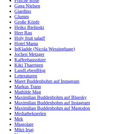
Frische Brise
Gaga Nielsen
Giardino
Glumm
Große Köpfe
Heiko Bielinski
Herr Rau
Holy fruit salad!
Hotel Mama
InKladde (Nicola Wessinghage)
Jochen Metzger
Kaffeehaussitzer
Kiki Thaerigen
LandLebenBlog
Letteraturen
Maret Buddenbohm auf Instagram
Markus Trapp
Mathilde Mag
Maximilian Buddenbohm auf Bluesky
Maximilian Buddenbohm auf Instagram
Maximilian Buddenbohm auf Mastodon
Mediathekperlen
Mek
Miagolare
Mitzi Irsaj