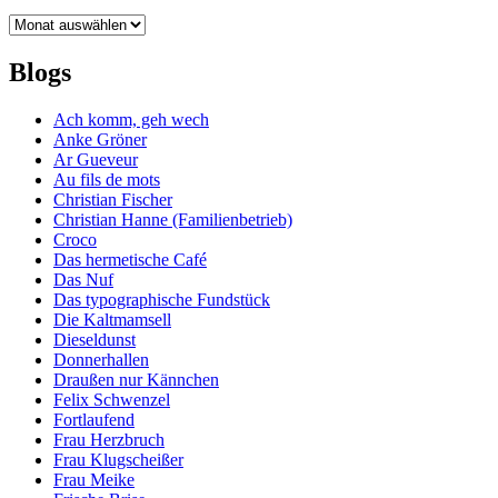
Archiv
Blogs
Ach komm, geh wech
Anke Gröner
Ar Gueveur
Au fils de mots
Christian Fischer
Christian Hanne (Familienbetrieb)
Croco
Das hermetische Café
Das Nuf
Das typographische Fundstück
Die Kaltmamsell
Dieseldunst
Donnerhallen
Draußen nur Kännchen
Felix Schwenzel
Fortlaufend
Frau Herzbruch
Frau Klugscheißer
Frau Meike