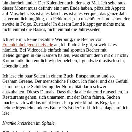
bin durcheinander. Der Kalender auch, der sagt Mai. Ich sehe raus,
dieser Monat muss defintiv ein r am Ende haben, plötzlich Appetit
auf Muscheln. Es ist alles falsch, es ist alles verquer, das ganze Jahr
ist vermutlich ungültig, ein Fehldruck, ein unschöner. Und schon der
zweite in Folge. Zustände! In diesem Land klappt gar nichts mehr,
nicht einmal die Basics, nicht einmal die Jahreszeiten.
Ich sehe mir, keine bezahlte Werbung, die Becher von
Fraeuleinheiligenscheiss.de
an, ich finde alle gut, soweit ist es
nämlich. Bei Videocalls einfach mal spontan Becher mit
Beleidigungen in die Kamera halten, was stimmt denn mit dir nicht?
Kommunikation endlich wieder beleben, irgendwie drastisch sein,
lebendig auch.
Ich lese ein paar Seiten in einem Buch, Entspannung und so.
Graham Greene, Der menschliche Faktor. Ich finde, und das Gefühl
ist mir neu, die Schilderung der Normalität darin schwer
auszuhalten. Dieses Damals. Dass die da alle dauernd rausgehen, in
Restaurants gehen, sich umarmen, mit der Bahn fahren. Sachen
machen. Ich will das nicht lesen. Ich greife blind ins Regal, ich
nehme irgendein anderes Buch: Es ist der Trakl. Ich schlage auf, ich
lese:
Kranke kreischen im Spitale,