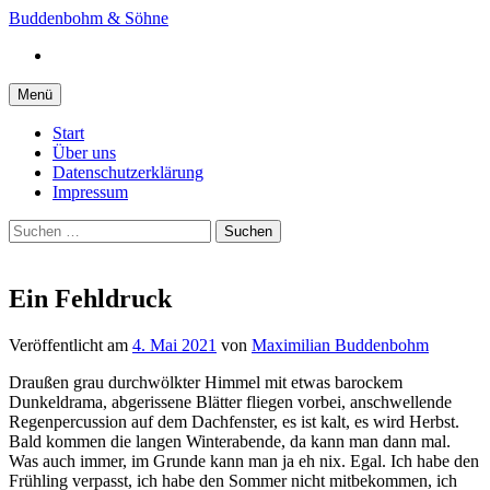
Springe
Buddenbohm & Söhne
zum
Instagram
Inhalt
Menü
Start
Über uns
Datenschutzerklärung
Impressum
Suchen
nach:
Ein Fehldruck
Veröffentlicht
am
4. Mai 2021
von
Maximilian Buddenbohm
Draußen grau durchwölkter Himmel mit etwas barockem
Dunkeldrama, abgerissene Blätter fliegen vorbei, anschwellende
Regenpercussion auf dem Dachfenster, es ist kalt, es wird Herbst.
Bald kommen die langen Winterabende, da kann man dann mal.
Was auch immer, im Grunde kann man ja eh nix. Egal. Ich habe den
Frühling verpasst, ich habe den Sommer nicht mitbekommen, ich