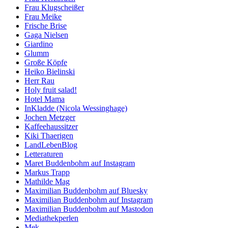
Frau Klugscheißer
Frau Meike
Frische Brise
Gaga Nielsen
Giardino
Glumm
Große Köpfe
Heiko Bielinski
Herr Rau
Holy fruit salad!
Hotel Mama
InKladde (Nicola Wessinghage)
Jochen Metzger
Kaffeehaussitzer
Kiki Thaerigen
LandLebenBlog
Letteraturen
Maret Buddenbohm auf Instagram
Markus Trapp
Mathilde Mag
Maximilian Buddenbohm auf Bluesky
Maximilian Buddenbohm auf Instagram
Maximilian Buddenbohm auf Mastodon
Mediathekperlen
Mek