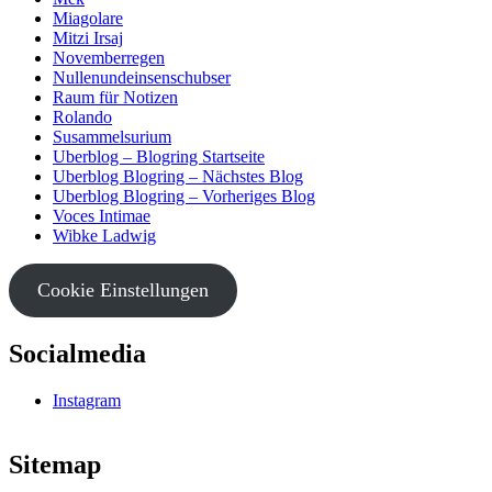
Miagolare
Mitzi Irsaj
Novemberregen
Nullenundeinsenschubser
Raum für Notizen
Rolando
Susammelsurium
Uberblog – Blogring Startseite
Uberblog Blogring – Nächstes Blog
Uberblog Blogring – Vorheriges Blog
Voces Intimae
Wibke Ladwig
Cookie Einstellungen
Socialmedia
Instagram
Sitemap