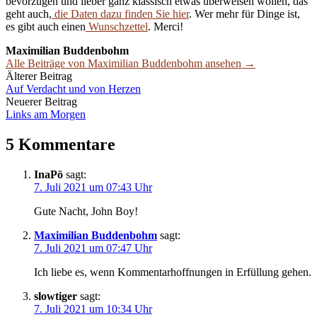
bevorzugen und lieber ganz klassisch etwas überweisen wollen, das
geht auch,
die Daten dazu finden Sie hier
. Wer mehr für Dinge ist,
es gibt auch einen
Wunschzettel
. Merci!
Maximilian Buddenbohm
Alle Beiträge von Maximilian Buddenbohm ansehen →
Beitrags-
Älterer Beitrag
Auf Verdacht und von Herzen
Navigation
Neuerer Beitrag
Links am Morgen
5 Kommentare
InaPö
sagt:
7. Juli 2021 um 07:43 Uhr
Gute Nacht, John Boy!
Maximilian Buddenbohm
sagt:
7. Juli 2021 um 07:47 Uhr
Ich liebe es, wenn Kommentarhoffnungen in Erfüllung gehen.
slowtiger
sagt:
7. Juli 2021 um 10:34 Uhr