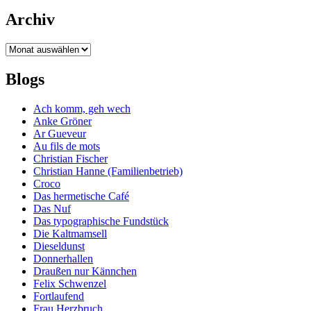
Archiv
Archiv
Blogs
Ach komm, geh wech
Anke Gröner
Ar Gueveur
Au fils de mots
Christian Fischer
Christian Hanne (Familienbetrieb)
Croco
Das hermetische Café
Das Nuf
Das typographische Fundstück
Die Kaltmamsell
Dieseldunst
Donnerhallen
Draußen nur Kännchen
Felix Schwenzel
Fortlaufend
Frau Herzbruch