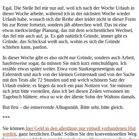
Egal. Die Stelle fiel mir nur auf, weil ich nach der Woche Urlaub in
dieser Woche arbeite, während ich in der nächsten Woche wieder
Urlaub habe, wonach sich die Reihe aber leider nicht in dieser Form
bis zur Rente fortsetzt, sondern jäh abbrechen wird. Das ist eine
etwas merkwürdige Planung, das mit dem wöchentlichen Wechsel,
das fiel mir auch auf, ja. Es gab natürlich Gründe, immer gibt es
Gründe, das Schicksal weiß auch, wohin es sich die Gründe
schieben kann, pardon.
In dieser Woche gibt es also nicht nur Gründe, sondern auch Arbeit,
haufenweise sogar, da müssen Sie mich kurz entschuldigen. Ich
erzähle etwas später weiter. Etwa vom Starkregenereignis auf
Eiderstedt und auch von der kleinen Geisterstadt und von der Sache
mit den Tests alle 72 Stunden und mit welch schönem Satz der
Urlaub endete, es liegen da noch ein paar Notizen vor. Sie müssen
sich jetzt bitte vorstellen, dass ich bei diesen Zeilen versonnen im
Tagebuch blättere, etwa so wie der älteste Sohn der Waltons damals.
But first – die entnervende Alltagsmüh. Bitte sehr, bitte gleich.
***
Sie können
hier Geld in den allerdings nur virtuell vorhandenen Hut
werfen
, ganz herzlichen Dank! Sollten Sie den konventionellen Weg