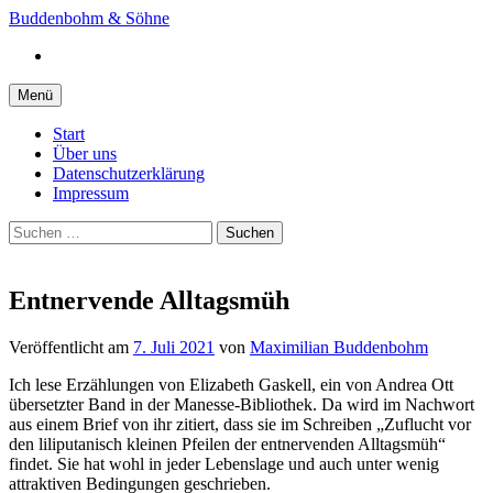
Springe
Buddenbohm & Söhne
zum
Instagram
Inhalt
Menü
Start
Über uns
Datenschutzerklärung
Impressum
Suchen
nach:
Entnervende Alltagsmüh
Veröffentlicht
am
7. Juli 2021
von
Maximilian Buddenbohm
Ich lese Erzählungen von Elizabeth Gaskell, ein von Andrea Ott
übersetzter Band in der Manesse-Bibliothek. Da wird im Nachwort
aus einem Brief von ihr zitiert, dass sie im Schreiben „Zuflucht vor
den liliputanisch kleinen Pfeilen der entnervenden Alltagsmüh“
findet. Sie hat wohl in jeder Lebenslage und auch unter wenig
attraktiven Bedingungen geschrieben.