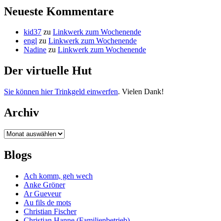
Neueste Kommentare
kid37
zu
Linkwerk zum Wochenende
engl
zu
Linkwerk zum Wochenende
Nadine
zu
Linkwerk zum Wochenende
Der virtuelle Hut
Sie können hier Trinkgeld einwerfen
. Vielen Dank!
Archiv
Archiv
Blogs
Ach komm, geh wech
Anke Gröner
Ar Gueveur
Au fils de mots
Christian Fischer
Christian Hanne (Familienbetrieb)