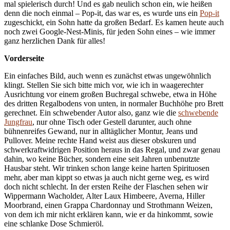
mal spielerisch durch! Und es gab neulich schon ein, wie heißen
denn die noch einmal – Pop-it, das war es, es wurde uns ein
Pop-it
zugeschickt, ein Sohn hatte da großen Bedarf. Es kamen heute auch
noch zwei Google-Nest-Minis, für jeden Sohn eines – wie immer
ganz herzlichen Dank für alles!
Vorderseite
Ein einfaches Bild, auch wenn es zunächst etwas ungewöhnlich
klingt. Stellen Sie sich bitte mich vor, wie ich in waagerechter
Ausrichtung vor einem großen Buchregal schwebe, etwa in Höhe
des dritten Regalbodens von unten, in normaler Buchhöhe pro Brett
gerechnet. Ein schwebender Autor also, ganz wie die
schwebende
Jungfrau
, nur ohne Tisch oder Gestell darunter, auch ohne
bühnenreifes Gewand, nur in alltäglicher Montur, Jeans und
Pullover. Meine rechte Hand weist aus dieser obskuren und
schwerkraftwidrigen Position heraus in das Regal, und zwar genau
dahin, wo keine Bücher, sondern eine seit Jahren unbenutzte
Hausbar steht. Wir trinken schon lange keine harten Spirituosen
mehr, aber man kippt so etwas ja auch nicht gerne weg, es wird
doch nicht schlecht. In der ersten Reihe der Flaschen sehen wir
Wippermann Wacholder, Alter Laux Himbeere, Averna, Hiller
Moorbrand, einen Grappa Chardonnay und Strothmann Weizen,
von dem ich mir nicht erklären kann, wie er da hinkommt, sowie
eine schlanke Dose Schmieröl.