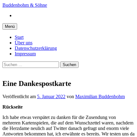
Springe
Buddenbohm & Söhne
zum
Instagram
Inhalt
Menü
Start
Über uns
Datenschutzerklärung
Impressum
Suchen
nach:
Eine Dankespostkarte
Veröffentlicht
am
5. Januar 2022
von
Maximilian Buddenbohm
Rückseite
Ich habe etwas verspätet zu danken für die Zusendung von
mehreren Kartenspielen, die auf dem Wunschzettel waren, nachdem
die Herzdame neulich auf Twitter danach gefragt und enorm viele
Antworten bekommen hat, ich erwähnte es bereits. Wir testen uns da