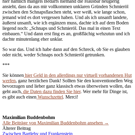
hier nämlich mangels Bedarfs niemand die Hausbar neugierig
ansieht, dass da aus mir vollkommen unklaren Gründen Schmieröl
zwischen den Schnapsflaschen steht, wer weiß, wie lange schon,
jemand wird es dort vergessen haben. Und als ich unsanft landete,
äußerst unsanft, wie ich ergänzen muss, dachte ich auf dem Boden
liegend noch: „Schnaps und Schmieröl. Das mal in einen Text
einbauen.“ Und dann erst fing es an, großflächig wehzutun und ich
dachte minutenlang eher unklar.
So war das. Und ich habe dann auf den Schreck, ob Sie es glauben
oder nicht, weder Schnaps noch Schmieröl getrunken.
***
Sie können
hier Geld in den allerdings nur virtuell vorhandenen Hut
werfen
, ganz herzlichen Dank! Sollten Sie den konventionellen Weg
bevorzugen und lieber ganz klassisch etwas überweisen wollen, das
geht auch,
die Daten dazu finden Sie hier
. Wer mehr für Dinge ist,
es gibt auch einen
Wunschzettel
. Merci!
Maximilian Buddenbohm
Alle Beiträge von Maximilian Buddenbohm ansehen →
Beitrags-
Älterer Beitrag
Zwischen Bartleby und Frankenstein