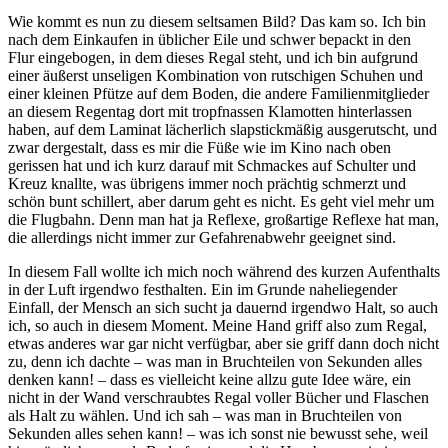
Wie kommt es nun zu diesem seltsamen Bild? Das kam so. Ich bin
nach dem Einkaufen in üblicher Eile und schwer bepackt in den
Flur eingebogen, in dem dieses Regal steht, und ich bin aufgrund
einer äußerst unseligen Kombination von rutschigen Schuhen und
einer kleinen Pfütze auf dem Boden, die andere Familienmitglieder
an diesem Regentag dort mit tropfnassen Klamotten hinterlassen
haben, auf dem Laminat lächerlich slapstickmäßig ausgerutscht, und
zwar dergestalt, dass es mir die Füße wie im Kino nach oben
gerissen hat und ich kurz darauf mit Schmackes auf Schulter und
Kreuz knallte, was übrigens immer noch prächtig schmerzt und
schön bunt schillert, aber darum geht es nicht. Es geht viel mehr um
die Flugbahn. Denn man hat ja Reflexe, großartige Reflexe hat man,
die allerdings nicht immer zur Gefahrenabwehr geeignet sind.
In diesem Fall wollte ich mich noch während des kurzen Aufenthalts
in der Luft irgendwo festhalten. Ein im Grunde naheliegender
Einfall, der Mensch an sich sucht ja dauernd irgendwo Halt, so auch
ich, so auch in diesem Moment. Meine Hand griff also zum Regal,
etwas anderes war gar nicht verfügbar, aber sie griff dann doch nicht
zu, denn ich dachte – was man in Bruchteilen von Sekunden alles
denken kann! – dass es vielleicht keine allzu gute Idee wäre, ein
nicht in der Wand verschraubtes Regal voller Bücher und Flaschen
als Halt zu wählen. Und ich sah – was man in Bruchteilen von
Sekunden alles sehen kann! – was ich sonst nie bewusst sehe, weil