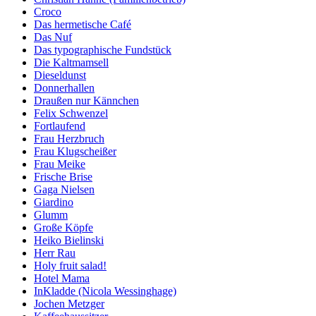
Croco
Das hermetische Café
Das Nuf
Das typographische Fundstück
Die Kaltmamsell
Dieseldunst
Donnerhallen
Draußen nur Kännchen
Felix Schwenzel
Fortlaufend
Frau Herzbruch
Frau Klugscheißer
Frau Meike
Frische Brise
Gaga Nielsen
Giardino
Glumm
Große Köpfe
Heiko Bielinski
Herr Rau
Holy fruit salad!
Hotel Mama
InKladde (Nicola Wessinghage)
Jochen Metzger