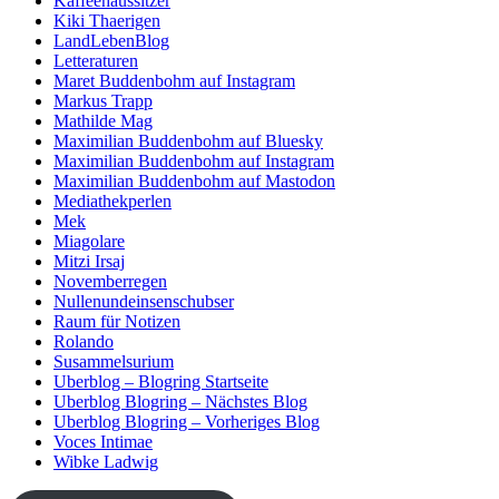
Kaffeehaussitzer
Kiki Thaerigen
LandLebenBlog
Letteraturen
Maret Buddenbohm auf Instagram
Markus Trapp
Mathilde Mag
Maximilian Buddenbohm auf Bluesky
Maximilian Buddenbohm auf Instagram
Maximilian Buddenbohm auf Mastodon
Mediathekperlen
Mek
Miagolare
Mitzi Irsaj
Novemberregen
Nullenundeinsenschubser
Raum für Notizen
Rolando
Susammelsurium
Uberblog – Blogring Startseite
Uberblog Blogring – Nächstes Blog
Uberblog Blogring – Vorheriges Blog
Voces Intimae
Wibke Ladwig