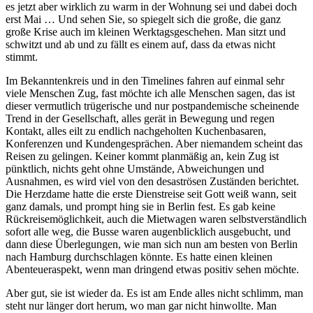
es jetzt aber wirklich zu warm in der Wohnung sei und dabei doch
erst Mai … Und sehen Sie, so spiegelt sich die große, die ganz
große Krise auch im kleinen Werktagsgeschehen. Man sitzt und
schwitzt und ab und zu fällt es einem auf, dass da etwas nicht
stimmt.
Im Bekanntenkreis und in den Timelines fahren auf einmal sehr
viele Menschen Zug, fast möchte ich alle Menschen sagen, das ist
dieser vermutlich trügerische und nur postpandemische scheinende
Trend in der Gesellschaft, alles gerät in Bewegung und regen
Kontakt, alles eilt zu endlich nachgeholten Kuchenbasaren,
Konferenzen und Kundengesprächen. Aber niemandem scheint das
Reisen zu gelingen. Keiner kommt planmäßig an, kein Zug ist
pünktlich, nichts geht ohne Umstände, Abweichungen und
Ausnahmen, es wird viel von den desaströsen Zuständen berichtet.
Die Herzdame hatte die erste Dienstreise seit Gott weiß wann, seit
ganz damals, und prompt hing sie in Berlin fest. Es gab keine
Rückreisemöglichkeit, auch die Mietwagen waren selbstverständlich
sofort alle weg, die Busse waren augenblicklich ausgebucht, und
dann diese Überlegungen, wie man sich nun am besten von Berlin
nach Hamburg durchschlagen könnte. Es hatte einen kleinen
Abenteueraspekt, wenn man dringend etwas positiv sehen möchte.
Aber gut, sie ist wieder da. Es ist am Ende alles nicht schlimm, man
steht nur länger dort herum, wo man gar nicht hinwollte. Man