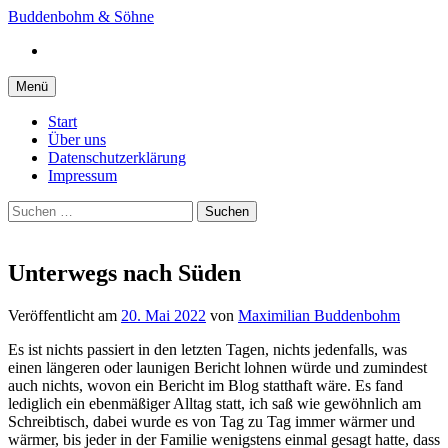
Springe
Buddenbohm & Söhne
zum
Instagram
Inhalt
Menü
Start
Über uns
Datenschutzerklärung
Impressum
Suchen
nach:
Unterwegs nach Süden
Veröffentlicht
am
20. Mai 2022
von
Maximilian Buddenbohm
Es ist nichts passiert in den letzten Tagen, nichts jedenfalls, was
einen längeren oder launigen Bericht lohnen würde und zumindest
auch nichts, wovon ein Bericht im Blog statthaft wäre. Es fand
lediglich ein ebenmäßiger Alltag statt, ich saß wie gewöhnlich am
Schreibtisch, dabei wurde es von Tag zu Tag immer wärmer und
wärmer, bis jeder in der Familie wenigstens einmal gesagt hatte, dass