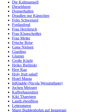
Die Kaltmamsell
Dieseldunst
Donnerhallen
Draußen nur Kännchen
Felix Schwenzel
Fortlaufend
Frau Herzbruch
Frau Klugscheißer
Frau Meike
Frische Brise
Gaga Nielsen
Giardino
Glumm
Große Köpfe
Heiko Bielinski
Herr Rau
Holy fruit salad!
Hotel Mama
InKladde (Nicola Wessinghage)
Jochen Metzger
Kaffeehaussitzer
Kiki Thaerigen
LandLebenBlog
Letteraturen
Maret Buddenbohm auf Instagram