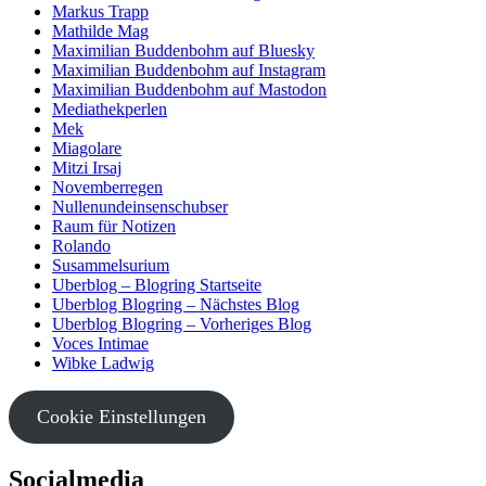
Markus Trapp
Mathilde Mag
Maximilian Buddenbohm auf Bluesky
Maximilian Buddenbohm auf Instagram
Maximilian Buddenbohm auf Mastodon
Mediathekperlen
Mek
Miagolare
Mitzi Irsaj
Novemberregen
Nullenundeinsenschubser
Raum für Notizen
Rolando
Susammelsurium
Uberblog – Blogring Startseite
Uberblog Blogring – Nächstes Blog
Uberblog Blogring – Vorheriges Blog
Voces Intimae
Wibke Ladwig
Cookie Einstellungen
Socialmedia