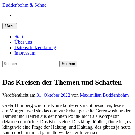
Springe
Buddenbohm & Söhne
zum
Instagram
Inhalt
Menü
Start
Über uns
Datenschutzerklärung
Impressum
Suchen
nach:
Das Kreisen der Themen und Schatten
Veröffentlicht
am
31. Oktober 2022
von
Maximilian Buddenbohm
Greta Thunberg wird die Klimakonferenz nicht besuchen, lese ich
am Morgen, weil sie das dort zur Schau gestellte Greenwashing der
Damen und Herren aus der hohen Politik nicht als Komparsin
dekorieren möchte. Das ist das eine. Das klingt löblich, finde ich, es
klingt wie eine Frage der Haltung, und Haltung, das gibt es ja heute
kaum noch, man hat ja mittlerweile eher Interessen.