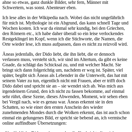
ahne so etwas, ganz dunkle Bilder, sehr fern, Männer mit
Schwertern, was sonst. Abenteuer eben.
Ich lese alles in der Wikipedia nach. Wobei das nicht ungefährlich
für mich ist. Mythologie ist ein Abgrund, das kann schnell Tage und
Wochen kosten. Ich war da einmal sehr kundig, bei den Griechen,
den Römern etc., ich habe daher überall so ein leise verlockendes
Restgeklingel im Kopf, wenn ich die Stichworte, die Namen, die
Orte wieder lese, ich muss aufpassen, dass es nicht zu reizvoll wird.
Äneas jedenfalls, der Dido liebt, die ihn liebt, die er dennoch
verlassen muss, versteht sich, wir sind im Altertum, da gibt es keine
Gnade, da schlägt das Schicksal zu, und mit welcher Macht. Sie
bringt sich dann folgerichtig um, nachdem er weg ist. Später, viel
später, begibt sich Äneas als Lebender in die Unterwelt, das hat mit
seinem Vater zu tun, eigentlich nicht mit Frauen, aber er trifft doch
Dido dabei und spricht sie an – sie wendet sich ab. Was mich aus
irgendeinem Grund, den ich nicht zu fassen bekomme, auf einmal
sehr rührt, diese Szene, dieses Abwenden, Moment, wir sehen eben
bei Vergil nach, wie es genau war. Äneas erkennt sie in den
Schatten, so wie einer den ersten Anschein des wieder
zunehmenden Mondes durch die Wolken erkennt, das ist auch schon
einmal ein gelungenes Bild, er spricht sie bebend an, ich vermische
online auffindbare Übersetzungen: