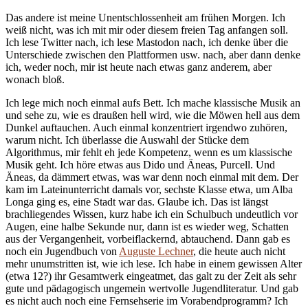
Das andere ist meine Unentschlossenheit am frühen Morgen. Ich
weiß nicht, was ich mit mir oder diesem freien Tag anfangen soll.
Ich lese Twitter nach, ich lese Mastodon nach, ich denke über die
Unterschiede zwischen den Plattformen usw. nach, aber dann denke
ich, weder noch, mir ist heute nach etwas ganz anderem, aber
wonach bloß.
Ich lege mich noch einmal aufs Bett. Ich mache klassische Musik an
und sehe zu, wie es draußen hell wird, wie die Möwen hell aus dem
Dunkel auftauchen. Auch einmal konzentriert irgendwo zuhören,
warum nicht. Ich überlasse die Auswahl der Stücke dem
Algorithmus, mir fehlt eh jede Kompetenz, wenn es um klassische
Musik geht. Ich höre etwas aus Dido und Äneas, Purcell. Und
Äneas, da dämmert etwas, was war denn noch einmal mit dem. Der
kam im Lateinunterricht damals vor, sechste Klasse etwa, um Alba
Longa ging es, eine Stadt war das. Glaube ich. Das ist längst
brachliegendes Wissen, kurz habe ich ein Schulbuch undeutlich vor
Augen, eine halbe Sekunde nur, dann ist es wieder weg, Schatten
aus der Vergangenheit, vorbeiflackernd, abtauchend. Dann gab es
noch ein Jugendbuch von
Auguste Lechner
, die heute auch nicht
mehr unumstritten ist, wie ich lese. Ich habe in einem gewissen Alter
(etwa 12?) ihr Gesamtwerk eingeatmet, das galt zu der Zeit als sehr
gute und pädagogisch ungemein wertvolle Jugendliteratur. Und gab
es nicht auch noch eine Fernsehserie im Vorabendprogramm? Ich