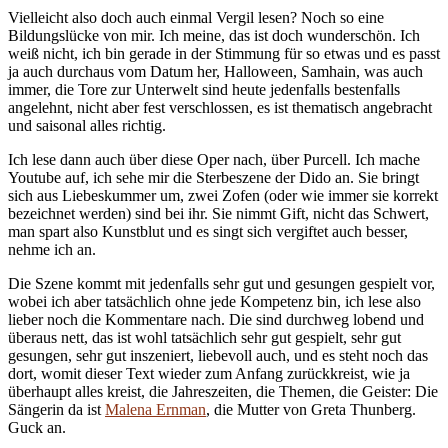
Vielleicht also doch auch einmal Vergil lesen? Noch so eine
Bildungslücke von mir. Ich meine, das ist doch wunderschön. Ich
weiß nicht, ich bin gerade in der Stimmung für so etwas und es passt
ja auch durchaus vom Datum her, Halloween, Samhain, was auch
immer, die Tore zur Unterwelt sind heute jedenfalls bestenfalls
angelehnt, nicht aber fest verschlossen, es ist thematisch angebracht
und saisonal alles richtig.
Ich lese dann auch über diese Oper nach, über Purcell. Ich mache
Youtube auf, ich sehe mir die Sterbeszene der Dido an. Sie bringt
sich aus Liebeskummer um, zwei Zofen (oder wie immer sie korrekt
bezeichnet werden) sind bei ihr. Sie nimmt Gift, nicht das Schwert,
man spart also Kunstblut und es singt sich vergiftet auch besser,
nehme ich an.
Die Szene kommt mit jedenfalls sehr gut und gesungen gespielt vor,
wobei ich aber tatsächlich ohne jede Kompetenz bin, ich lese also
lieber noch die Kommentare nach. Die sind durchweg lobend und
überaus nett, das ist wohl tatsächlich sehr gut gespielt, sehr gut
gesungen, sehr gut inszeniert, liebevoll auch, und es steht noch das
dort, womit dieser Text wieder zum Anfang zurückkreist, wie ja
überhaupt alles kreist, die Jahreszeiten, die Themen, die Geister: Die
Sängerin da ist
Malena Ernman
, die Mutter von Greta Thunberg.
Guck an.