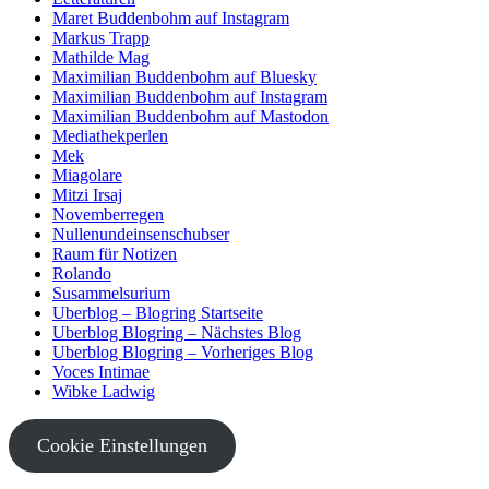
Maret Buddenbohm auf Instagram
Markus Trapp
Mathilde Mag
Maximilian Buddenbohm auf Bluesky
Maximilian Buddenbohm auf Instagram
Maximilian Buddenbohm auf Mastodon
Mediathekperlen
Mek
Miagolare
Mitzi Irsaj
Novemberregen
Nullenundeinsenschubser
Raum für Notizen
Rolando
Susammelsurium
Uberblog – Blogring Startseite
Uberblog Blogring – Nächstes Blog
Uberblog Blogring – Vorheriges Blog
Voces Intimae
Wibke Ladwig
Cookie Einstellungen