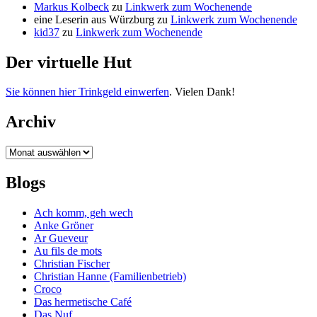
Markus Kolbeck
zu
Linkwerk zum Wochenende
eine Leserin aus Würzburg
zu
Linkwerk zum Wochenende
kid37
zu
Linkwerk zum Wochenende
Der virtuelle Hut
Sie können hier Trinkgeld einwerfen
. Vielen Dank!
Archiv
Archiv
Blogs
Ach komm, geh wech
Anke Gröner
Ar Gueveur
Au fils de mots
Christian Fischer
Christian Hanne (Familienbetrieb)
Croco
Das hermetische Café
Das Nuf