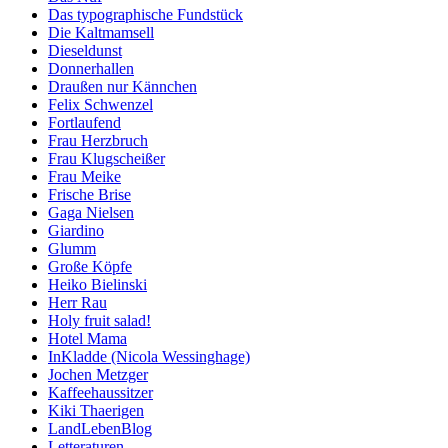
Das typographische Fundstück
Die Kaltmamsell
Dieseldunst
Donnerhallen
Draußen nur Kännchen
Felix Schwenzel
Fortlaufend
Frau Herzbruch
Frau Klugscheißer
Frau Meike
Frische Brise
Gaga Nielsen
Giardino
Glumm
Große Köpfe
Heiko Bielinski
Herr Rau
Holy fruit salad!
Hotel Mama
InKladde (Nicola Wessinghage)
Jochen Metzger
Kaffeehaussitzer
Kiki Thaerigen
LandLebenBlog
Letteraturen