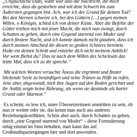
„Unglückliche Dido, wahr war also die Nachricht, die mich
erreichte, dass du gestorben und mit dem Schwert bis zum
Äußersten gegangen bist. Ach, war ich der Grund für deinen Tod?
Bei den Sternen schwöre ich, bei den Göttern […] gegen meinen
Willen, o Königin, schied ich von deiner Küste. Aber die Befehle der
Götter trieben mich mit jener Macht, die mich nun zwingt, durch
Schatten zu gehen, durch eine Gegend starrend von Moder und
durch finstere Nacht, und ich konnte damals nicht glauben, dass ich
durch meinen Abschied dir diesen so großen Schmerz bereitete.
Halte ein deinen Schritt und entziehe dich nicht meinem Anblick!
Vor wem fliehst du? Das ist nach dem Willen des Schicksals das
letzte Mal, dass ich zu dir spreche.“
Mit solchen Worten versuchte Äneas die ergrimmt und finster
blickende Seele zu besänftigen und seine Tränen zu Hilfe zu rufen.
Jene aber, abgewandt, hielt ihre Augen auf den Boden gerichtet und
ihr Antlitz zeigte keine Rührung, als wenn sie dastünde als harter
Granit oder Marmor.“
Es scheint, so lese ich, unter Übersetzerinnen umstritten zu sein, ob
nun er weinte oder sie, das kennt man auch aus anderen
Beziehungskonflikten. Schön aber auch, durch Schatten zu gehen,
durch „eine Gegend starrend von Moder“ – diese Formulierung
ruhig einmal im Sinn behalten, man kann das auf
Großstadtspaziergängen hier und dort anwenden.