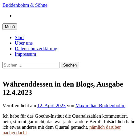
Springe
Buddenbohm & Söhne
zum
Instagram
Inhalt
Menü
Start
Über uns
Datenschutzerklärung
Impressum
Suchen
nach:
Währenddessen in den Blogs, Ausgabe
12.4.2023
Veröffentlicht
am
12. April 2023
von
Maximilian Buddenbohm
Ich habe für das Goethe-Institut die Quartalszahlen kommentiert,
nein, stimmt gar nicht, das war ja der andere Beruf. Tatsächlich habe
ich etwas anderes mit dem Quartal gemacht,
nämlich darüber
nachgedacht
.