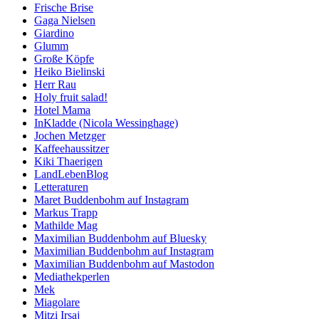
Frische Brise
Gaga Nielsen
Giardino
Glumm
Große Köpfe
Heiko Bielinski
Herr Rau
Holy fruit salad!
Hotel Mama
InKladde (Nicola Wessinghage)
Jochen Metzger
Kaffeehaussitzer
Kiki Thaerigen
LandLebenBlog
Letteraturen
Maret Buddenbohm auf Instagram
Markus Trapp
Mathilde Mag
Maximilian Buddenbohm auf Bluesky
Maximilian Buddenbohm auf Instagram
Maximilian Buddenbohm auf Mastodon
Mediathekperlen
Mek
Miagolare
Mitzi Irsaj