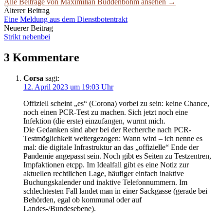
Alle Beiträge von Maximilian Buddenbohm ansehen →
Beitrags-
Älterer Beitrag
Eine Meldung aus dem Dienstbotentrakt
Navigation
Neuerer Beitrag
Strikt nebenbei
3 Kommentare
Corsa
sagt:
12. April 2023 um 19:03 Uhr
Offiziell scheint „es“ (Corona) vorbei zu sein: keine Chance,
noch einen PCR-Test zu machen. Sich jetzt noch eine
Infektion (die erste) einzufangen, wurmt mich.
Die Gedanken sind aber bei der Recherche nach PCR-
Testmöglichkeit weitergezogen: Wann wird – ich nenne es
mal: die digitale Infrastruktur an das „offizielle“ Ende der
Pandemie angepasst sein. Noch gibt es Seiten zu Testzentren,
Impfaktionen etcpp. Im Idealfall gibt es eine Notiz zur
aktuellen rechtlichen Lage, häufiger einfach inaktive
Buchungskalender und inaktive Telefonnummern. Im
schlechtesten Fall landet man in einer Sackgasse (gerade bei
Behörden, egal ob kommunal oder auf
Landes-/Bundesebene).