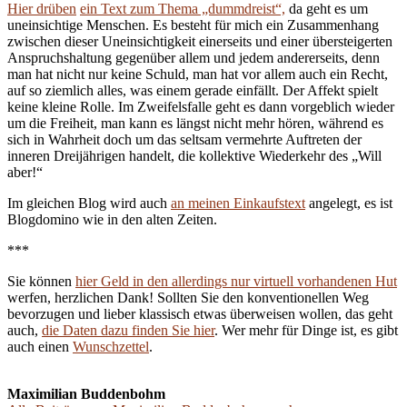
Hier drüben
ein Text zum Thema „dummdreist“,
da geht es um
uneinsichtige Menschen. Es besteht für mich ein Zusammenhang
zwischen dieser Uneinsichtigkeit einerseits und einer übersteigerten
Anspruchshaltung gegenüber allem und jedem andererseits, denn
man hat nicht nur keine Schuld, man hat vor allem auch ein Recht,
auf so ziemlich alles, was einem gerade einfällt. Der Affekt spielt
keine kleine Rolle. Im Zweifelsfalle geht es dann vorgeblich wieder
um die Freiheit, man kann es längst nicht mehr hören, während es
sich in Wahrheit doch um das seltsam vermehrte Auftreten der
inneren Dreijährigen handelt, die kollektive Wiederkehr des „Will
aber!“
Im gleichen Blog wird auch
an meinen Einkaufstext
angelegt, es ist
Blogdomino wie in den alten Zeiten.
***
Sie können
hier Geld in den allerdings nur virtuell vorhandenen Hut
werfen, herzlichen Dank! Sollten Sie den konventionellen Weg
bevorzugen und lieber klassisch etwas überweisen wollen, das geht
auch,
die Daten dazu finden Sie hier
. Wer mehr für Dinge ist, es gibt
auch einen
Wunschzettel
.
Maximilian Buddenbohm