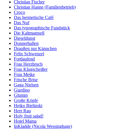
Christian Fischer
Christian Hanne (Familienbetrieb)
Croco
Das hermetische Café
Das Nuf
Das typographische Fundstück
Die Kaltmamsell
Dieseldunst
Donnerhallen
Draußen nur Kännchen
Felix Schwenzel
Fortlaufend
Frau Herzbruch
Frau Klugscheißer
Frau Meike
Frische Brise
Gaga Nielsen
Giardino
Glumm
Große Köpfe
Heiko Bielinski
Herr Rau
Holy fruit salad!
Hotel Mama
InKladde (Nicola Wessinghage)