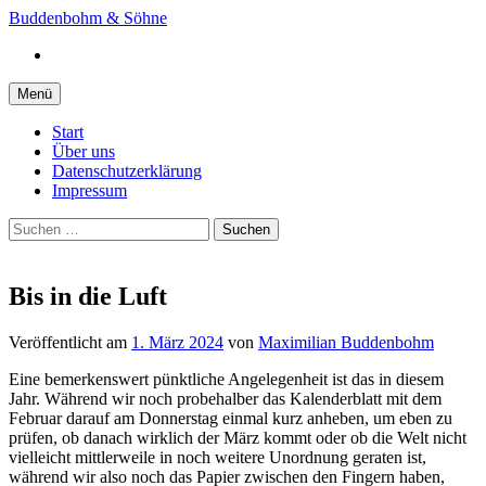
Springe
Buddenbohm & Söhne
zum
Instagram
Inhalt
Menü
Start
Über uns
Datenschutzerklärung
Impressum
Suchen
nach:
Bis in die Luft
Veröffentlicht
am
1. März 2024
von
Maximilian Buddenbohm
Eine bemerkenswert pünktliche Angelegenheit ist das in diesem
Jahr. Während wir noch probehalber das Kalenderblatt mit dem
Februar darauf am Donnerstag einmal kurz anheben, um eben zu
prüfen, ob danach wirklich der März kommt oder ob die Welt nicht
vielleicht mittlerweile in noch weitere Unordnung geraten ist,
während wir also noch das Papier zwischen den Fingern haben,