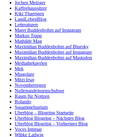
Jochen Metzger
Kaffeehaussitzer
Kiki Thaerigen
LandLebenBlog
Letteraturen
Maret Buddenbohm auf Instagram
Markus Trapp
Mathilde Mag
Maximilian Buddenbohm auf Bluesky
Maximilian Buddenbohm auf Instagram
Maximilian Buddenbohm auf Mastodon
Mediathekperlen
Mek
Miagolare
Mitzi Irsaj
Novemberregen
Nullenundeinsenschubser
Raum für Notizen
Rolando
Susammelsurium
Uberblog – Blogring Startseite
Uberblog Blogring – Nächstes Blog
Uberblog Blogring – Vorheriges Blog
Voces Intimae
Wibke Ladwig