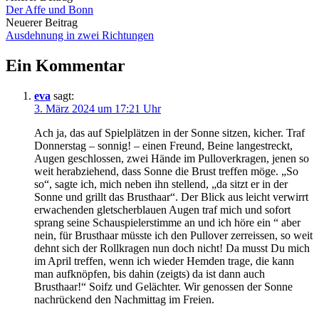
Der Affe und Bonn
Navigation
Neuerer Beitrag
Ausdehnung in zwei Richtungen
Ein Kommentar
eva
sagt:
3. März 2024 um 17:21 Uhr
Ach ja, das auf Spielplätzen in der Sonne sitzen, kicher. Traf
Donnerstag – sonnig! – einen Freund, Beine langestreckt,
Augen geschlossen, zwei Hände im Pulloverkragen, jenen so
weit herabziehend, dass Sonne die Brust treffen möge. „So
so“, sagte ich, mich neben ihn stellend, „da sitzt er in der
Sonne und grillt das Brusthaar“. Der Blick aus leicht verwirrt
erwachenden gletscherblauen Augen traf mich und sofort
sprang seine Schauspielerstimme an und ich höre ein “ aber
nein, für Brusthaar müsste ich den Pullover zerreissen, so weit
dehnt sich der Rollkragen nun doch nicht! Da musst Du mich
im April treffen, wenn ich wieder Hemden trage, die kann
man aufknöpfen, bis dahin (zeigts) da ist dann auch
Brusthaar!“ Soifz und Gelächter. Wir genossen der Sonne
nachrückend den Nachmittag im Freien.