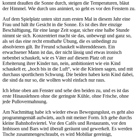
kommt draußen die Sonne durch, steigen die Temperaturen, bläut
der Himmel. Wie durch uns animiert, so geht es vor den Fenstern zu.
Auf dem Spielplatz unten sitzt zum ersten Mal in diesem Jahr eine
Frau und hält ihr Gesicht in die Sonne. Es ist dies ihre einzige
Beschäftigung, für eine lange Zeit sogar, sicher eine halbe Stunde
nimmt sie sich. Konzentriert macht sie das, unbewegt und ganz so,
als sei das eine recht ernsthafte Übung, die es unbedingt zu
absolvieren gilt. Ihr Freund schaukelt währenddessen. Ein
erwachsener Mann ist das, der nicht lässig und etwas ironisch
nebenbei schaukelt, wie es Väter auf diesem Platz oft zur
Erheiterung ihrer Kinder tun, nein, ambitioniert wie ein Kind
schaukelt er, „hoch bis in die Luft“, wie die Kleinen sagen, und mit
durchaus sportlichem Schwung. Die beiden haben kein Kind dabei,
die sind da nur so, die wollten wohl einfach nur raus.
Ich lehne oben am Fenster und sehe den beiden zu, und es ist das
erste Hinauslehnen ohne die geringste Kühle, ohne Frische, ohne
jede Pullovermahnung.
Am Nachmittag habe ich wieder etwas Bewegungslust, es geht also
programmgemäß aufwärts, auch mit meiner Form. Ich gehe durchs
kleine Bahnhofsviertel. Vor den Cafés und Restaurants, vor den
Imbissen und Bars wird überall geräumt und gewerkelt. Es werden
Tische zusammengeschraubt, es wird Mobiliar gereinigt,