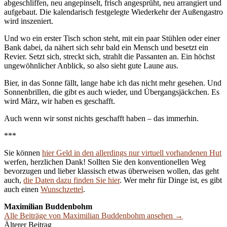
abgeschliffen, neu angepinselt, frisch angesprüht, neu arrangiert und
aufgebaut. Die kalendarisch festgelegte Wiederkehr der Außengastro
wird inszeniert.
Und wo ein erster Tisch schon steht, mit ein paar Stühlen oder einer
Bank dabei, da nähert sich sehr bald ein Mensch und besetzt ein
Revier. Setzt sich, streckt sich, strahlt die Passanten an. Ein höchst
ungewöhnlicher Anblick, so also sieht gute Laune aus.
Bier, in das Sonne fällt, lange habe ich das nicht mehr gesehen. Und
Sonnenbrillen, die gibt es auch wieder, und Übergangsjäckchen. Es
wird März, wir haben es geschafft.
Auch wenn wir sonst nichts geschafft haben – das immerhin.
***
Sie können
hier Geld in den allerdings nur virtuell vorhandenen Hut
werfen, herzlichen Dank! Sollten Sie den konventionellen Weg
bevorzugen und lieber klassisch etwas überweisen wollen, das geht
auch,
die Daten dazu finden Sie hier
. Wer mehr für Dinge ist, es gibt
auch einen
Wunschzettel
.
Maximilian Buddenbohm
Alle Beiträge von Maximilian Buddenbohm ansehen →
Beitrags-
Älterer Beitrag