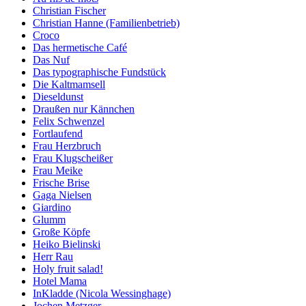
Christian Fischer
Christian Hanne (Familienbetrieb)
Croco
Das hermetische Café
Das Nuf
Das typographische Fundstück
Die Kaltmamsell
Dieseldunst
Draußen nur Kännchen
Felix Schwenzel
Fortlaufend
Frau Herzbruch
Frau Klugscheißer
Frau Meike
Frische Brise
Gaga Nielsen
Giardino
Glumm
Große Köpfe
Heiko Bielinski
Herr Rau
Holy fruit salad!
Hotel Mama
InKladde (Nicola Wessinghage)
Jochen Metzger