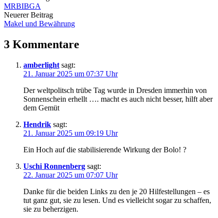
MRBIBGA
Navigation
Neuerer Beitrag
Makel und Bewährung
3 Kommentare
amberlight
sagt:
21. Januar 2025 um 07:37 Uhr
Der weltpolitsch trübe Tag wurde in Dresden immerhin von
Sonnenschein erhellt …. macht es auch nicht besser, hilft aber
dem Gemüt
Hendrik
sagt:
21. Januar 2025 um 09:19 Uhr
Ein Hoch auf die stabilisierende Wirkung der Bolo! ?
Uschi Ronnenberg
sagt:
22. Januar 2025 um 07:07 Uhr
Danke für die beiden Links zu den je 20 Hilfestellungen – es
tut ganz gut, sie zu lesen. Und es vielleicht sogar zu schaffen,
sie zu beherzigen.