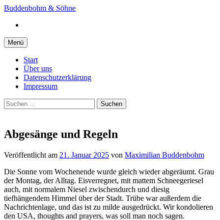
Springe
Buddenbohm & Söhne
zum
Instagram
Inhalt
Menü
Start
Über uns
Datenschutzerklärung
Impressum
Suchen
nach:
Abgesänge und Regeln
Veröffentlicht
am
21. Januar 2025
von
Maximilian Buddenbohm
Die Sonne vom Wochenende wurde gleich wieder abgeräumt. Grau
der Montag, der Alltag. Eisverregnet, mit mattem Schneegeriesel
auch, mit normalem Niesel zwischendurch und diesig
tiefhängendem Himmel über der Stadt. Trübe war außerdem die
Nachrichtenlage, und das ist zu milde ausgedrückt. Wir kondolieren
den USA, thoughts and prayers, was soll man noch sagen.