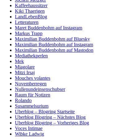
Kaffeehaussitzer
Kiki Thaerigen
LandLebenBlog
Letteraturen
Maret Buddenbohm auf Instagram
Markus Trapp
Maximilian Buddenbohm auf Bluesky
Maximilian Buddenbohm auf Instagram
Maximilian Buddenbohm auf Mastodon
Mediathekperlen
Mek
Miagolare
Mitzi Irsaj
Mouches volantes
Novemberregen
Nullenundeinsenschubser
Raum für Notizen
Rolando
Susammelsurium
Uberblog – Blogring Startseite
Uberblog Blogring – Nächstes Blog
Uberblog Blogring – Vorheriges Blog
Voces Intimae
Wibke Ladwig