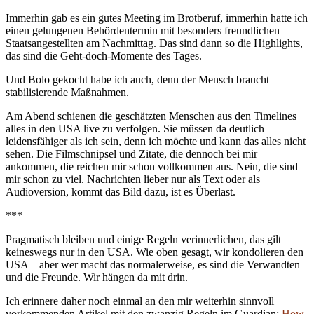
Immerhin gab es ein gutes Meeting im Brotberuf, immerhin hatte ich
einen gelungenen Behördentermin mit besonders freundlichen
Staatsangestellten am Nachmittag. Das sind dann so die Highlights,
das sind die Geht-doch-Momente des Tages.
Und Bolo gekocht habe ich auch, denn der Mensch braucht
stabilisierende Maßnahmen.
Am Abend schienen die geschätzten Menschen aus den Timelines
alles in den USA live zu verfolgen. Sie müssen da deutlich
leidensfähiger als ich sein, denn ich möchte und kann das alles nicht
sehen. Die Filmschnipsel und Zitate, die dennoch bei mir
ankommen, die reichen mir schon vollkommen aus. Nein, die sind
mir schon zu viel. Nachrichten lieber nur als Text oder als
Audioversion, kommt das Bild dazu, ist es Überlast.
***
Pragmatisch bleiben und einige Regeln verinnerlichen, das gilt
keineswegs nur in den USA. Wie oben gesagt, wir kondolieren den
USA – aber wer macht das normalerweise, es sind die Verwandten
und die Freunde. Wir hängen da mit drin.
Ich erinnere daher noch einmal an den mir weiterhin sinnvoll
vorkommenden Artikel mit den zwanzig Regeln im Guardian:
How