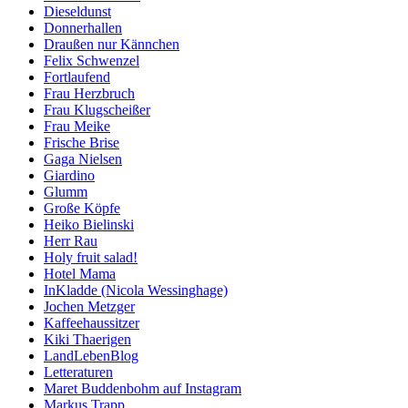
Dieseldunst
Donnerhallen
Draußen nur Kännchen
Felix Schwenzel
Fortlaufend
Frau Herzbruch
Frau Klugscheißer
Frau Meike
Frische Brise
Gaga Nielsen
Giardino
Glumm
Große Köpfe
Heiko Bielinski
Herr Rau
Holy fruit salad!
Hotel Mama
InKladde (Nicola Wessinghage)
Jochen Metzger
Kaffeehaussitzer
Kiki Thaerigen
LandLebenBlog
Letteraturen
Maret Buddenbohm auf Instagram
Markus Trapp