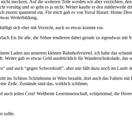
 nicht meckern. Auf die weiteren Teile werden wir aber verzichten, den
ht vorrätig und so geht es ja nicht. Weiter kaufte er den mittlerweile d
irklich enorm spannend ein. Für mich gab es von Yuval Harari: Homo Deus 
 etwas Weiterbildung,
äftigt sich eher mit Verzicht, auch so etwas kommt vor.
 Eis für alle, die Söhne tendieren dabei gerade zu irgendwas mit Milc
einem Laden aus unserem kleinen Bahnhofsviertel, ich habe das schaml
t. Weiter gab es etwas Geld ausdrücklich für Wanderschokolade, das w
 und auch “gegen Schwerkraft”, aber mir fällt dazu noch im Laufe des 
t ins Schloss Schönbrunn in Wien bezahlt, dort auch das Fahren mit El
ine Zeile. Zustände sind das, wirklich schlimm.
 auch jeden Cent! Weltbeste Leserinnenschaft, echtjetztmal, die Herre
n sollte.