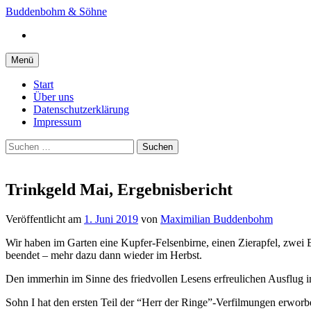
Springe
Buddenbohm & Söhne
zum
Instagram
Inhalt
Menü
Start
Über uns
Datenschutzerklärung
Impressum
Suchen
nach:
Trinkgeld Mai, Ergebnisbericht
Veröffentlicht
am
1. Juni 2019
von
Maximilian Buddenbohm
Wir haben im Garten eine Kupfer-Felsenbirne, einen Zierapfel, zwei B
beendet – mehr dazu dann wieder im Herbst.
Den immerhin im Sinne des friedvollen Lesens erfreulichen Ausflug 
Sohn I hat den ersten Teil der “Herr der Ringe”-Verfilmungen erworb