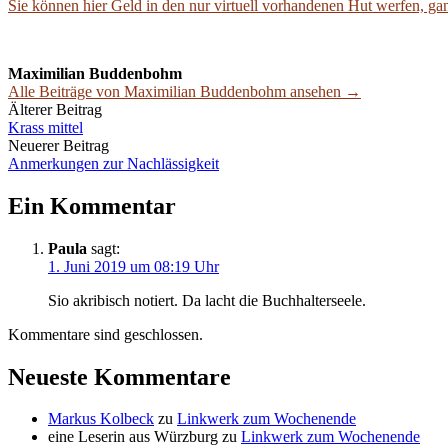
Sie können hier Geld in den nur virtuell vorhandenen Hut werfen, ga
Maximilian Buddenbohm
Alle Beiträge von Maximilian Buddenbohm ansehen →
Beitrags-
Älterer Beitrag
Krass mittel
Navigation
Neuerer Beitrag
Anmerkungen zur Nachlässigkeit
Ein Kommentar
Paula
sagt:
1. Juni 2019 um 08:19 Uhr
Sio akribisch notiert. Da lacht die Buchhalterseele.
Kommentare sind geschlossen.
Neueste Kommentare
Markus Kolbeck
zu
Linkwerk zum Wochenende
eine Leserin aus Würzburg
zu
Linkwerk zum Wochenende