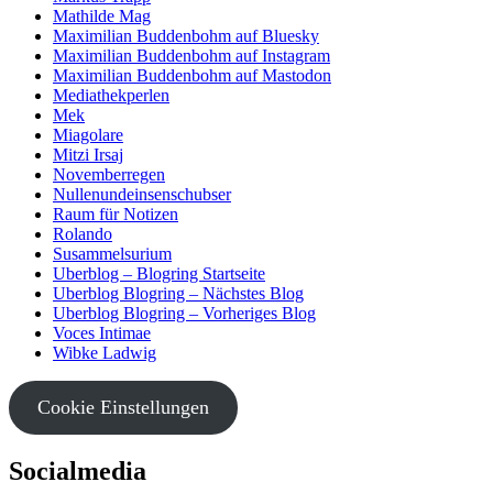
Mathilde Mag
Maximilian Buddenbohm auf Bluesky
Maximilian Buddenbohm auf Instagram
Maximilian Buddenbohm auf Mastodon
Mediathekperlen
Mek
Miagolare
Mitzi Irsaj
Novemberregen
Nullenundeinsenschubser
Raum für Notizen
Rolando
Susammelsurium
Uberblog – Blogring Startseite
Uberblog Blogring – Nächstes Blog
Uberblog Blogring – Vorheriges Blog
Voces Intimae
Wibke Ladwig
Cookie Einstellungen
Socialmedia