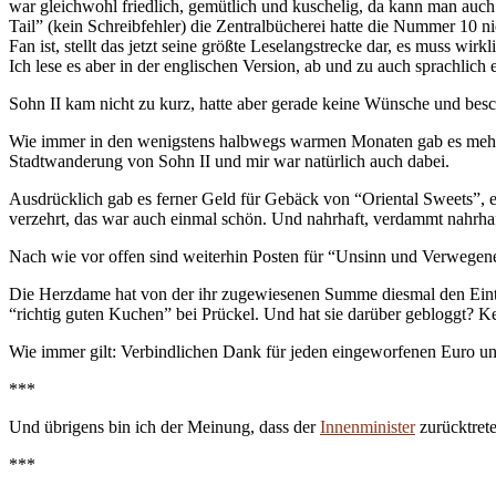
war gleichwohl friedlich, gemütlich und kuschelig, da kann man auch
Tail” (kein Schreibfehler) die Zentralbücherei hatte die Nummer 10 nic
Fan ist, stellt das jetzt seine größte Leselangstrecke dar, es muss w
Ich lese es aber in der englischen Version, ab und zu auch sprachlich
Sohn II kam nicht zu kurz, hatte aber gerade keine Wünsche und besch
Wie immer in den wenigstens halbwegs warmen Monaten gab es mehrfach
Stadtwanderung von Sohn II und mir war natürlich auch dabei.
Ausdrücklich gab es ferner Geld für Gebäck von “Oriental Sweets”, 
verzehrt, das war auch einmal schön. Und nahrhaft, verdammt nahrhaf
Nach wie vor offen sind weiterhin Posten für “Unsinn und Verwegenes”
Die Herzdame hat von der ihr zugewiesenen Summe diesmal den Eintrit
“richtig guten Kuchen” bei Prückel. Und hat sie darüber gebloggt? Ke
Wie immer gilt: Verbindlichen Dank für jeden eingeworfenen Euro und
***
Und übrigens bin ich der Meinung, dass der
Innenminister
zurücktrete
***