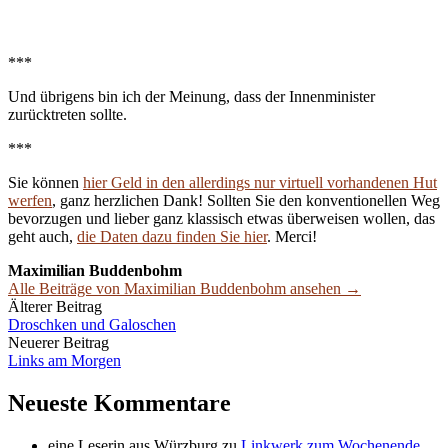
***
Und übrigens bin ich der Meinung, dass der Innenminister
zurücktreten sollte.
***
Sie können
hier Geld in den allerdings nur virtuell vorhandenen Hut
werfen
, ganz herzlichen Dank! Sollten Sie den konventionellen Weg
bevorzugen und lieber ganz klassisch etwas überweisen wollen, das
geht auch,
die Daten dazu finden Sie hier
. Merci!
Maximilian Buddenbohm
Alle Beiträge von Maximilian Buddenbohm ansehen →
Beitrags-
Älterer Beitrag
Droschken und Galoschen
Navigation
Neuerer Beitrag
Links am Morgen
Neueste Kommentare
eine Leserin aus Würzburg
zu
Linkwerk zum Wochenende