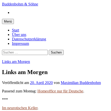
Springe
Buddenbohm & Söhne
zum
Instagram
Inhalt
Menü
Start
Über uns
Datenschutzerklärung
Impressum
Suchen
nach:
Links am Morgen
Links am Morgen
Veröffentlicht
am
20. April 2020
von
Maximilian Buddenbohm
Passend zum Montag:
Homeoffice nur für Deutsche
.
***
Im neurotischen Keller
.