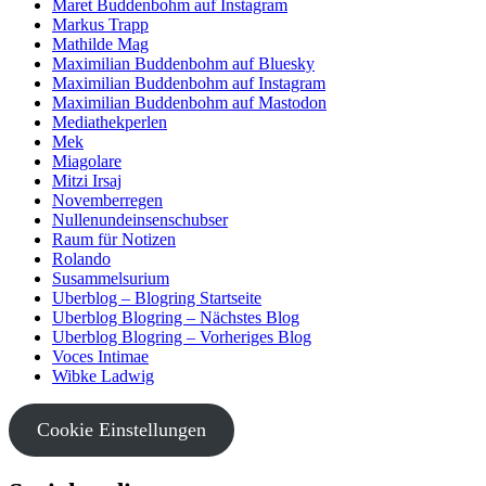
Maret Buddenbohm auf Instagram
Markus Trapp
Mathilde Mag
Maximilian Buddenbohm auf Bluesky
Maximilian Buddenbohm auf Instagram
Maximilian Buddenbohm auf Mastodon
Mediathekperlen
Mek
Miagolare
Mitzi Irsaj
Novemberregen
Nullenundeinsenschubser
Raum für Notizen
Rolando
Susammelsurium
Uberblog – Blogring Startseite
Uberblog Blogring – Nächstes Blog
Uberblog Blogring – Vorheriges Blog
Voces Intimae
Wibke Ladwig
Cookie Einstellungen