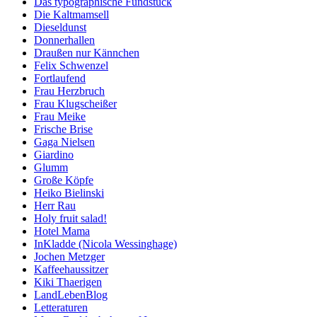
Das typographische Fundstück
Die Kaltmamsell
Dieseldunst
Donnerhallen
Draußen nur Kännchen
Felix Schwenzel
Fortlaufend
Frau Herzbruch
Frau Klugscheißer
Frau Meike
Frische Brise
Gaga Nielsen
Giardino
Glumm
Große Köpfe
Heiko Bielinski
Herr Rau
Holy fruit salad!
Hotel Mama
InKladde (Nicola Wessinghage)
Jochen Metzger
Kaffeehaussitzer
Kiki Thaerigen
LandLebenBlog
Letteraturen