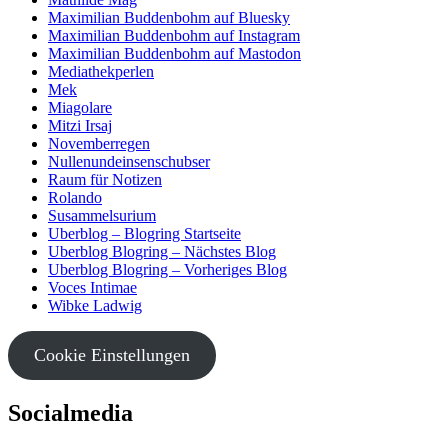
Maximilian Buddenbohm auf Bluesky
Maximilian Buddenbohm auf Instagram
Maximilian Buddenbohm auf Mastodon
Mediathekperlen
Mek
Miagolare
Mitzi Irsaj
Novemberregen
Nullenundeinsenschubser
Raum für Notizen
Rolando
Susammelsurium
Uberblog – Blogring Startseite
Uberblog Blogring – Nächstes Blog
Uberblog Blogring – Vorheriges Blog
Voces Intimae
Wibke Ladwig
Cookie Einstellungen
Socialmedia