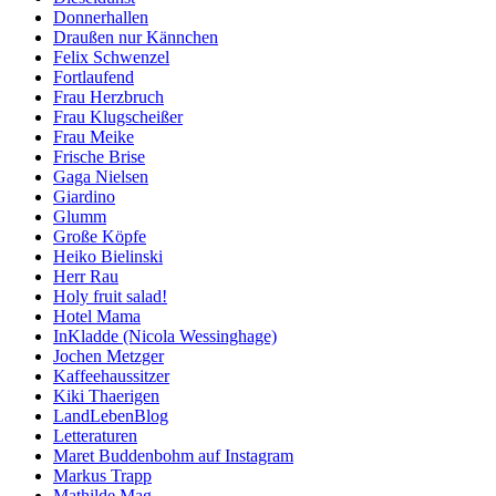
Donnerhallen
Draußen nur Kännchen
Felix Schwenzel
Fortlaufend
Frau Herzbruch
Frau Klugscheißer
Frau Meike
Frische Brise
Gaga Nielsen
Giardino
Glumm
Große Köpfe
Heiko Bielinski
Herr Rau
Holy fruit salad!
Hotel Mama
InKladde (Nicola Wessinghage)
Jochen Metzger
Kaffeehaussitzer
Kiki Thaerigen
LandLebenBlog
Letteraturen
Maret Buddenbohm auf Instagram
Markus Trapp
Mathilde Mag