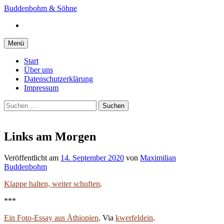
Springe
Buddenbohm & Söhne
zum
Instagram
Inhalt
Menü
Start
Über uns
Datenschutzerklärung
Impressum
Suchen
nach:
Links am Morgen
Veröffentlicht
am
14. September 2020
von
Maximilian
Buddenbohm
Klappe halten, weiter schuften
.
***
Ein Foto-Essay aus Äthiopien
. Via
kwerfeldein
.