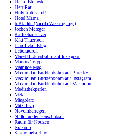
Heiko Bielinski
Herr Rau
Holy fruit salad!
Hotel Mama
InKladde (Nicola Wessinghage)
Jochen Metzger
Kaffeehaussitzer
Kiki Thaerigen
LandLebenBlog
Letteraturen
Maret Buddenbohm auf Instagram
Markus Trapp
Mathilde Mag
Maximilian Buddenbohm auf Bluesky
Maximilian Buddenbohm auf Instagram
Maximilian Buddenbohm auf Mastodon
Mediathekperlen
Mek
Miagolare
Mitzi Irsaj
Novemberregen
Nullenundeinsenschubser
Raum für Notizen
Rolando
Susammelsurium