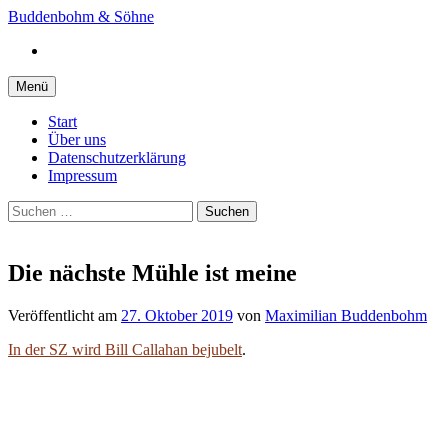
Springe
Buddenbohm & Söhne
zum
Instagram
Inhalt
Menü
Start
Über uns
Datenschutzerklärung
Impressum
Suchen
nach:
Die nächste Mühle ist meine
Veröffentlicht
am
27. Oktober 2019
von
Maximilian Buddenbohm
In der SZ wird Bill Callahan bejubelt
.