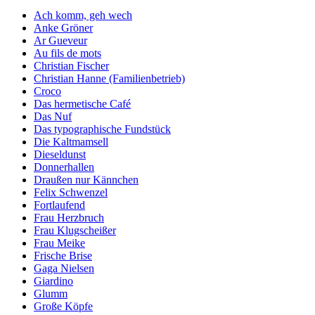
Ach komm, geh wech
Anke Gröner
Ar Gueveur
Au fils de mots
Christian Fischer
Christian Hanne (Familienbetrieb)
Croco
Das hermetische Café
Das Nuf
Das typographische Fundstück
Die Kaltmamsell
Dieseldunst
Donnerhallen
Draußen nur Kännchen
Felix Schwenzel
Fortlaufend
Frau Herzbruch
Frau Klugscheißer
Frau Meike
Frische Brise
Gaga Nielsen
Giardino
Glumm
Große Köpfe