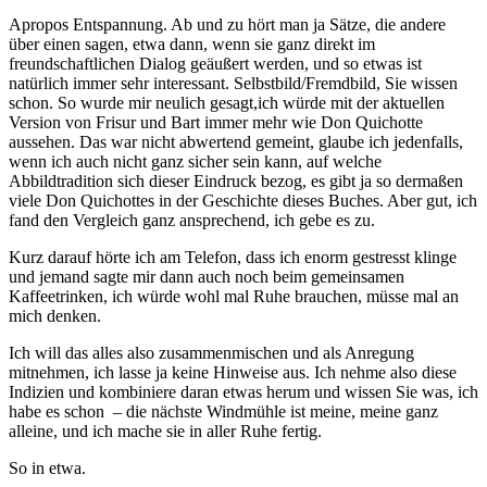
Apropos Entspannung. Ab und zu hört man ja Sätze, die andere
über einen sagen, etwa dann, wenn sie ganz direkt im
freundschaftlichen Dialog geäußert werden, und so etwas ist
natürlich immer sehr interessant. Selbstbild/Fremdbild, Sie wissen
schon. So wurde mir neulich gesagt,ich würde mit der aktuellen
Version von Frisur und Bart immer mehr wie Don Quichotte
aussehen. Das war nicht abwertend gemeint, glaube ich jedenfalls,
wenn ich auch nicht ganz sicher sein kann, auf welche
Abbildtradition sich dieser Eindruck bezog, es gibt ja so dermaßen
viele Don Quichottes in der Geschichte dieses Buches. Aber gut, ich
fand den Vergleich ganz ansprechend, ich gebe es zu.
Kurz darauf hörte ich am Telefon, dass ich enorm gestresst klinge
und jemand sagte mir dann auch noch beim gemeinsamen
Kaffeetrinken, ich würde wohl mal Ruhe brauchen, müsse mal an
mich denken.
Ich will das alles also zusammenmischen und als Anregung
mitnehmen, ich lasse ja keine Hinweise aus. Ich nehme also diese
Indizien und kombiniere daran etwas herum und wissen Sie was, ich
habe es schon – die nächste Windmühle ist meine, meine ganz
alleine, und ich mache sie in aller Ruhe fertig.
So in etwa.