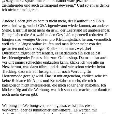
„Okay, ein Gespräch mit einem Chatbot wäre jetzt deutlich
zielführender und auch zeitsparend gewesen.“ Und so etwas denke
ich nicht einmal gerne.
Andere Läden gibt es bereits nicht mehr, der Kaufhof und C&A
etwa sind weg, wobei C&A irgendwann wiederkommt, an anderer
Stelle. Esprit ist nicht mehr da usw., der Leerstand ist unübersehbar.
Einige haben die Auswahl in den Geschäften generell reduziert. Es
hängen also weniger Größen pro Kleidungsstück herum, vermutlich
weil eh alle längst online kaufen und man lieber mehr von der
gesamten und stets riesigen Kollektion in nur zwei, drei
Durchschnittsgrößen präsentiert, es ist dadurch ein sich selbst
beschleunigender Prozess hin zum Onlineshop. Da man also auch
vor Ort immer schlechter einkaufen kann, klicke ich wie alle im
Netz herum, was dazu führt, und da sind wir schon wieder beim
Tracking, dass mir auf Instagram nur noch Werbung für
Herrenmode gezeigt wird. Das ist mir angenehm, endlich sehe ich
keine Reklame für Autos und Kreuzfahrten mehr, die mich
kategorisch nicht interessieren, die mich sogar eher abstoßen. Ich
klicke eifrig auf die Werbung, was ich sonst nie mache, nur damit es
noch mehr davon gibt.
Werbung als Werbungsvermeidung also, es ist alles etwas
verworren, aber es funktioniert einwandfrei. Es werden mir