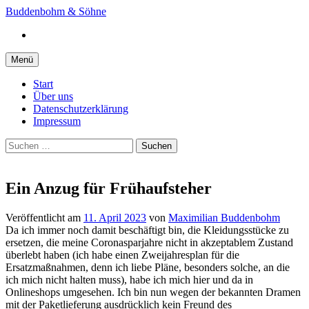
Springe
Buddenbohm & Söhne
zum
Instagram
Inhalt
Menü
Start
Über uns
Datenschutzerklärung
Impressum
Suchen
nach:
Ein Anzug für Frühaufsteher
Veröffentlicht
am
11. April 2023
von
Maximilian Buddenbohm
Da ich immer noch damit beschäftigt bin, die Kleidungsstücke zu
ersetzen, die meine Coronasparjahre nicht in akzeptablem Zustand
überlebt haben (ich habe einen Zweijahresplan für die
Ersatzmaßnahmen, denn ich liebe Pläne, besonders solche, an die
ich mich nicht halten muss), habe ich mich hier und da in
Onlineshops umgesehen. Ich bin nun wegen der bekannten Dramen
mit der Paketlieferung ausdrücklich kein Freund des