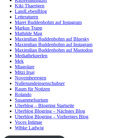
Kaffeehaussitzer
Kiki Thaerigen
LandLebenBlog
Letteraturen
Maret Buddenbohm auf Instagram
Markus Trapp
Mathilde Mag
Maximilian Buddenbohm auf Bluesky
Maximilian Buddenbohm auf Instagram
Maximilian Buddenbohm auf Mastodon
Mediathekperlen
Mek
Miagolare
Mitzi Irsaj
Novemberregen
Nullenundeinsenschubser
Raum für Notizen
Rolando
Susammelsurium
Uberblog – Blogring Startseite
Uberblog Blogring – Nächstes Blog
Uberblog Blogring – Vorheriges Blog
Voces Intimae
Wibke Ladwig