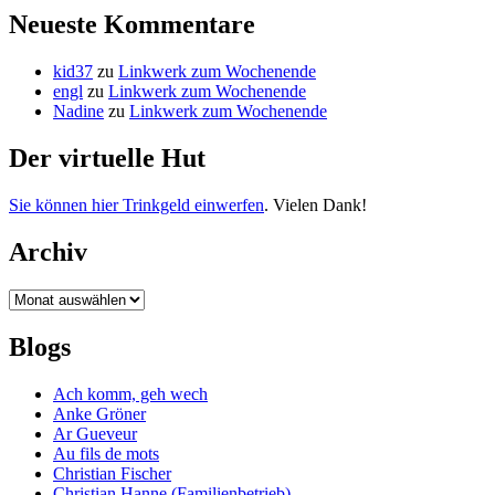
Neueste Kommentare
kid37
zu
Linkwerk zum Wochenende
engl
zu
Linkwerk zum Wochenende
Nadine
zu
Linkwerk zum Wochenende
Der virtuelle Hut
Sie können hier Trinkgeld einwerfen
. Vielen Dank!
Archiv
Archiv
Blogs
Ach komm, geh wech
Anke Gröner
Ar Gueveur
Au fils de mots
Christian Fischer
Christian Hanne (Familienbetrieb)