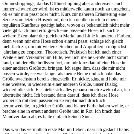
Onlineshoppings, da das Offlineshopping aber andererseits auch
immer schwieriger wird, ist es mittlerweile kaum noch zu umgehen,
ob es mir nun passt oder nicht. Kurz zur näheren Erläuterung eine
Szene vom letzten Hosenkauf, den ich neulich noch in einem
regulären Kaufhaus getätigt habe, wovon es bekanntlich nicht mehr
viele gibt. Ich fand erfolgreich eine passende Hose, ich suchte
weitere Exemplare der gleichen Marke und Linie in anderen Farben,
denn wenn mir eine Hose schon einmal passt, schlage ich gleich
mehrfach zu, um mir weiteres Suchen und Anprobieren möglichst
jahrelang zu ersparen. Theoretisch. Praktisch bat ich nach einer
Weile einen Verkäufer um Hilfe, weil ich meine Größe nicht sofort
fand, und der eilte beflissen fort, um mir kurz darauf eine Hose in
einer anderen Größe zu bringen. Ich sagte ihm, dass die mir nicht
passen würde, sie war länger als meine Beine und ich habe das
Größenwachstum bereits eingestellt. Er nickte, ging und holte mir
eine weitere, in wiederum einer anderen Größe, unser Dialog
wiederholte sich. Es spielte sich alles genauso noch zweimal ab, ich
übertreibe nicht. Ich bestand dann darauf, dass ich diese Hose,
wobei ich mit dem passenden Exemplar nachdrücklich
herumwedelte, in gleicher Größe und blauer Farbe haben wollte, er
brachte eine in erneut anderer Größe und in Rot. Ich brach das
Manöver dann ab, es hatte einfach keinen Sinn.
Das war das vermutlich erste Mal im Leben, dass ich gedacht habe: