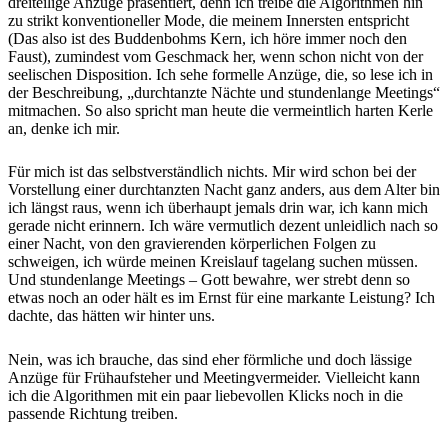
dreiteilige Anzüge präsentiert, denn ich treibe die Algorithmen hin
zu strikt konventioneller Mode, die meinem Innersten entspricht
(Das also ist des Buddenbohms Kern, ich höre immer noch den
Faust), zumindest vom Geschmack her, wenn schon nicht von der
seelischen Disposition. Ich sehe formelle Anzüge, die, so lese ich in
der Beschreibung, „durchtanzte Nächte und stundenlange Meetings“
mitmachen. So also spricht man heute die vermeintlich harten Kerle
an, denke ich mir.
Für mich ist das selbstverständlich nichts. Mir wird schon bei der
Vorstellung einer durchtanzten Nacht ganz anders, aus dem Alter bin
ich längst raus, wenn ich überhaupt jemals drin war, ich kann mich
gerade nicht erinnern. Ich wäre vermutlich dezent unleidlich nach so
einer Nacht, von den gravierenden körperlichen Folgen zu
schweigen, ich würde meinen Kreislauf tagelang suchen müssen.
Und stundenlange Meetings – Gott bewahre, wer strebt denn so
etwas noch an oder hält es im Ernst für eine markante Leistung? Ich
dachte, das hätten wir hinter uns.
Nein, was ich brauche, das sind eher förmliche und doch lässige
Anzüge für Frühaufsteher und Meetingvermeider. Vielleicht kann
ich die Algorithmen mit ein paar liebevollen Klicks noch in die
passende Richtung treiben.