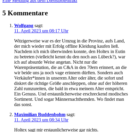
Eine Meldung aus dem Dienstbotentrakt
5 Kommentare
Wolfgang
sagt:
11. April 2023 um 08:17 Uhr
Witzigerweise war es der Umzug in die Provinz, aufs Land,
der mich wieder mit Erfolg offline Kleidung kaufen ließ.
Nachdem ich mich überwinden konnte, den Holtex in Eutin
zu betreten (vielleicht kennt du den noch aus Lübeck?), war
ich auf absurde Weise angetan. Nicht nur die
Warenpräsentation, die an C&A in den 70ern erinnert, an die
wir beide uns ja noch vage erinnern dürften. Sondern auch
Verkäufer*innen in unserem Alter oder älter, die sofort und
diskret die richtige Größe anschleppen, ohne auf der höheren
Zahl rumzureiten, die bald in etwa meinem Alter entspricht.
Ein Genuss. Und erstaunlicherweise erschreckend modisches
Sortiment. Und sogar Männernachthemden. Wo findet man
das sonst.
Maximilian Buddenbohm
sagt:
11. April 2023 um 08:34 Uhr
Holtex sagt mir erstaunlicherweise gar nichts.