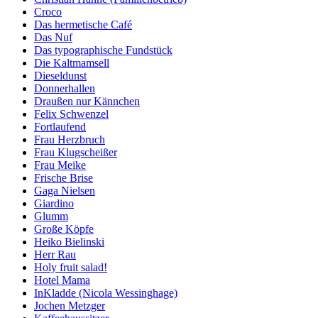
Croco
Das hermetische Café
Das Nuf
Das typographische Fundstück
Die Kaltmamsell
Dieseldunst
Donnerhallen
Draußen nur Kännchen
Felix Schwenzel
Fortlaufend
Frau Herzbruch
Frau Klugscheißer
Frau Meike
Frische Brise
Gaga Nielsen
Giardino
Glumm
Große Köpfe
Heiko Bielinski
Herr Rau
Holy fruit salad!
Hotel Mama
InKladde (Nicola Wessinghage)
Jochen Metzger