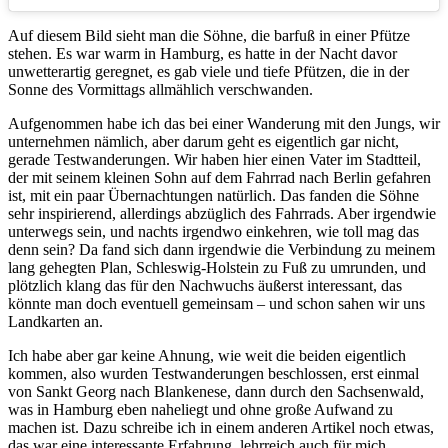
Auf diesem Bild sieht man die Söhne, die barfuß in einer Pfütze
stehen. Es war warm in Hamburg, es hatte in der Nacht davor
unwetterartig geregnet, es gab viele und tiefe Pfützen, die in der
Sonne des Vormittags allmählich verschwanden.
Aufgenommen habe ich das bei einer Wanderung mit den Jungs, wir
unternehmen nämlich, aber darum geht es eigentlich gar nicht,
gerade Testwanderungen. Wir haben hier einen Vater im Stadtteil,
der mit seinem kleinen Sohn auf dem Fahrrad nach Berlin gefahren
ist, mit ein paar Übernachtungen natürlich. Das fanden die Söhne
sehr inspirierend, allerdings abzüglich des Fahrrads. Aber irgendwie
unterwegs sein, und nachts irgendwo einkehren, wie toll mag das
denn sein? Da fand sich dann irgendwie die Verbindung zu meinem
lang gehegten Plan, Schleswig-Holstein zu Fuß zu umrunden, und
plötzlich klang das für den Nachwuchs äußerst interessant, das
könnte man doch eventuell gemeinsam – und schon sahen wir uns
Landkarten an.
Ich habe aber gar keine Ahnung, wie weit die beiden eigentlich
kommen, also wurden Testwanderungen beschlossen, erst einmal
von Sankt Georg nach Blankenese, dann durch den Sachsenwald,
was in Hamburg eben naheliegt und ohne große Aufwand zu
machen ist. Dazu schreibe ich in einem anderen Artikel noch etwas,
das war eine interessante Erfahrung, lehrreich auch für mich.