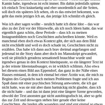
Kamin habe, irgendwas ist echt immer. Bis dahin jedenfalls spinne
ich einfach Text knäuelartig und eher unordentlich auf die Seiten,
soll doch ein späteres Ich sehen, ob es das entwirrt bekommt, was
geht das mein jetziges Ich an, das jetzige Ich schmilzt eh gleich.
Was ich aber sagen wollte – neulich hatte ich diese Idee – das war
also zu der Zeit vor der Hitzewelle, als ich noch Ideen hatte, das war
eigentlich ganz schön, diese Periode – dass ich zu meinen
Instagrambildern noch Geschichten aufschreiben könnte. Weil es
manchmal eben doch etwas Kontext gibt, der sich aus dem Bild
nicht erschließt und weil es doch schade ist, Geschichten nicht zu
erzählen. Das habe ich dann auch brav dreimal angefangen und
jedesmal ist die Story dann aber doch ins Manuskript gewandert,
weil sie plötzlich geradezu sensationell brauchbar wurde und
irgendwo genau in den Kontext hineinpasste, so ein längerer Text ist
ja der reinste Ideenstaubsauger, es ist wirklich schlimm. Also etwa
bei diesem einen Bild aus Eppendorf, das ganz in der Nähe eines
Hauses entstand, in dem ich einmal bei einer Ärztin war, die mich zu
Beginn des Gesprächs nach meinen Problemen fragte und ich aus
Spaß dann mit einer psychischen Störung antwortete, die ich gar
nicht hatte, was sie mir aber dann hartnäckig nicht glaubte, dass ich
die nicht hatte – und das ist dann jetzt eine längere Szene geworden,
obwohl der Text anonsten gar nicht autobiografisch ist, aber so geht
das zur Zeit und deswegen stehen hier gerade eher keine
Geschichten, die landen alle woanders und sind erst einmal so etwas