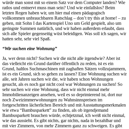
würde man sonst mit so einem Satz vor dem Computer landen? Wie
ratlos und entnervt muss man sein? Und wie einfallslos? Beim
letzten Regen haben wir, um hier mal einen pädagogisch
vollkommen unbrauchbaren Ratschlag – don’t try this at home! – zu
geben, mit Sohn I das Kartenspiel Uno um Geld gespielt, also um
geringste Summen natürlich, und wir haben außerdem erlaubt, dass
sich alle Spieler gegenseitig wüst beleidigen. Was soll ich sagen, wir
hatten sehr, sehr viel Spaß.
“Wir suchen eine Wohnung”
Ja, wer denn nicht? Suchen wir die nicht alle irgendwie? Aber ist
das vielleicht ein Grund darüber öffentlich zu reden, ist es ein
Grund, haltlos Suchmaschinen mit zaghaften Sätzen vollzujammern,
ist es ein Grund, sich so gehen zu lassen? Eine Wohnung suchen wir
alle, seit Jahren suchen wir die, wir haben schon Wohnungen
gesucht, als es noch gar nicht cool war Wohnungen zu suchen! So
sehr suchen wir eine Wohnung, dass wir nicht einmal mehr
Immobilienanzeigen ansehen, weil es so deprimierend ist, dort nur
noch Zweizimmerwohnungen zu Wahnsinnspreisen im
fortgeschritten lächerlichen Bereich und mit Ausstattungsmerkmalen
wie etwa “Bambusparkett” zu finden, als ob irgendjemand
Bambusparkett brauchen würde, echtjetzmal, ich weiß nicht einmal,
wie das aussieht. Es gibt nichts, gar nichts, nada in bezahlbar und
mit vier Zimmern, von mehr Zimmern ganz zu schweigen. Es gibt