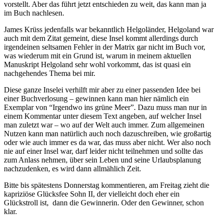
vorstellt. Aber das führt jetzt entschieden zu weit, das kann man ja
im Buch nachlesen.
James Krüss jedenfalls war bekanntlich Helgoländer, Helgoland war
auch mit dem Zitat gemeint, diese Insel kommt allerdings durch
irgendeinen seltsamen Fehler in der Matrix gar nicht im Buch vor,
was wiederum mit ein Grund ist, warum in meinem aktuellen
Manuskript Helgoland sehr wohl vorkommt, das ist quasi ein
nachgehendes Thema bei mir.
Diese ganze Inselei verhilft mir aber zu einer passenden Idee bei
einer Buchverlosung – gewinnen kann man hier nämlich ein
Exemplar von “Irgendwo ins grüne Meer”. Dazu muss man nur in
einem Kommentar unter diesem Text angeben, auf welcher Insel
man zuletzt war – wo auf der Welt auch immer. Zum allgemeinen
Nutzen kann man natürlich auch noch dazuschreiben, wie großartig
oder wie auch immer es da war, das muss aber nicht. Wer also noch
nie auf einer Insel war, darf leider nicht teilnehmen und sollte das
zum Anlass nehmen, über sein Leben und seine Urlaubsplanung
nachzudenken, es wird dann allmählich Zeit.
Bitte bis spätestens Donnerstag kommentieren, am Freitag zieht die
kapriziöse Glücksfee Sohn II, der vielleicht doch eher ein
Glückstroll ist, dann die Gewinnerin. Oder den Gewinner, schon
klar.