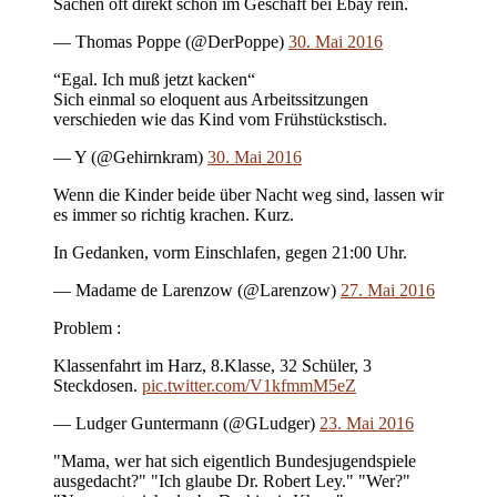
Sachen oft direkt schon im Geschäft bei Ebay rein.
— Thomas Poppe (@DerPoppe)
30. Mai 2016
“Egal. Ich muß jetzt kacken“
Sich einmal so eloquent aus Arbeitssitzungen
verschieden wie das Kind vom Frühstückstisch.
— Y (@Gehirnkram)
30. Mai 2016
Wenn die Kinder beide über Nacht weg sind, lassen wir
es immer so richtig krachen. Kurz.
In Gedanken, vorm Einschlafen, gegen 21:00 Uhr.
— Madame de Larenzow (@Larenzow)
27. Mai 2016
Problem :
Klassenfahrt im Harz, 8.Klasse, 32 Schüler, 3
Steckdosen.
pic.twitter.com/V1kfmmM5eZ
— Ludger Guntermann (@GLudger)
23. Mai 2016
"Mama, wer hat sich eigentlich Bundesjugendspiele
ausgedacht?" "Ich glaube Dr. Robert Ley." "Wer?"