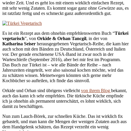
wieder Zeit. Und es geht los mit einem wirklich einfachen Rezept,
mit sehr wenig Zutaten. Es kommt sogar ganz ohne Gewürze aus, es
ist ratzfatz fertig und es schmeckt ganz außerordentlich gut.
Es ist ein Rezept aus dem ohnehin empfehlenswerten Buch “
Türkei
vegetarisch
”, von
Orkide & Orhan Tancgil
, in der von
Katharina Seiser
herausgegebenen Vegetarisch-Reihe, die kam hier
auch schon mit den Bänden zu Deutschland, Österreich und Italien
vor. Der gerade erschienene USA-Band ist zwar noch in der
Warteschleife (September 2016), aber bei mir fest im Programm.
Das Buch zur Türkei ist – wie alle Bände der Reihe – nach
Jahreszeiten eingeteilt, wer also saisonal kochen möchte, wird das
zu schätzen wissen. Meinetwegen könnten sich gerne mehr
Kochbücher so aufteilen, ich finde das sinnvoll.
Orkide und Orhan sind übrigens vielleicht
von ihrem Blog
bekannt,
auch das kann ich sehr empfehlen. Die türkische Küche empfinde
ich ja ohnehin als permanent unterschätzt, es lohnt wirklich, sich
damit zu beschäftigen.
Nun zum Lauch-Börek, zur schnellen Küche. Das ist wirklich fix
gebastelt, und man kann die Mengen der wenigen Zutaten auch aus
dem Handgelenk schätzen, das Rezept verzeiht ein wenig