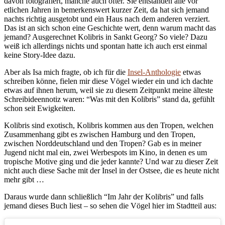
davon fotografiert, manche auch öfter. Sie entstanden alle vor
etlichen Jahren in bemerkenswert kurzer Zeit, da hat sich jemand
nachts richtig ausgetobt und ein Haus nach dem anderen verziert.
Das ist an sich schon eine Geschichte wert, denn warum macht das
jemand? Ausgerechnet Kolibris in Sankt Georg? So viele? Dazu
weiß ich allerdings nichts und spontan hatte ich auch erst einmal
keine Story-Idee dazu.
Aber als Isa mich fragte, ob ich für die
Insel-Anthologie
etwas
schreiben könne, fielen mir diese Vögel wieder ein und ich dachte
etwas auf ihnen herum, weil sie zu diesem Zeitpunkt meine älteste
Schreibideennotiz waren: “Was mit den Kolibris” stand da, gefühlt
schon seit Ewigkeiten.
Kolibris sind exotisch, Kolibris kommen aus den Tropen, welchen
Zusammenhang gibt es zwischen Hamburg und den Tropen,
zwischen Norddeutschland und den Tropen? Gab es in meiner
Jugend nicht mal ein, zwei Werbespots im Kino, in denen es um
tropische Motive ging und die jeder kannte? Und war zu dieser Zeit
nicht auch diese Sache mit der Insel in der Ostsee, die es heute nicht
mehr gibt …
Daraus wurde dann schließlich “Im Jahr der Kolibris” und falls
jemand dieses Buch liest – so sehen die Vögel hier im Stadtteil aus: