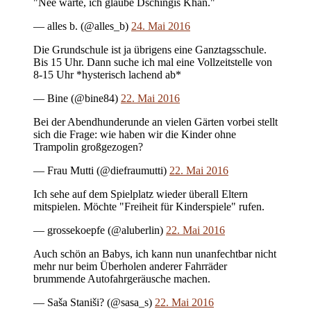
"Nee warte, ich glaube Dschingis Khan."
— alles b. (@alles_b)
24. Mai 2016
Die Grundschule ist ja übrigens eine Ganztagsschule.
Bis 15 Uhr. Dann suche ich mal eine Vollzeitstelle von
8-15 Uhr *hysterisch lachend ab*
— Bine (@bine84)
22. Mai 2016
Bei der Abendhunderunde an vielen Gärten vorbei stellt
sich die Frage: wie haben wir die Kinder ohne
Trampolin großgezogen?
— Frau Mutti (@diefraumutti)
22. Mai 2016
Ich sehe auf dem Spielplatz wieder überall Eltern
mitspielen. Möchte "Freiheit für Kinderspiele" rufen.
— grossekoepfe (@aluberlin)
22. Mai 2016
Auch schön an Babys, ich kann nun unanfechtbar nicht
mehr nur beim Überholen anderer Fahrräder
brummende Autofahrgeräusche machen.
— Saša Staniši? (@sasa_s)
22. Mai 2016