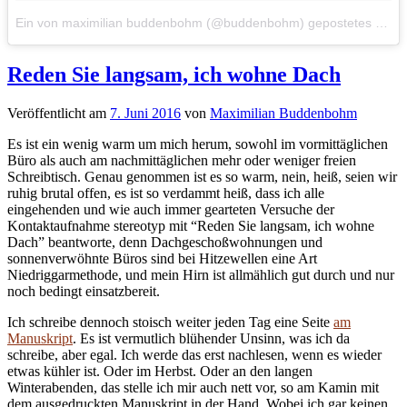
Ein von maximilian buddenbohm (@buddenbohm) gepostetes Foto
Reden Sie langsam, ich wohne Dach
Veröffentlicht
am
7. Juni 2016
von
Maximilian Buddenbohm
Es ist ein wenig warm um mich herum, sowohl im vormittäglichen
Büro als auch am nachmittäglichen mehr oder weniger freien
Schreibtisch. Genau genommen ist es so warm, nein, heiß, seien wir
ruhig brutal offen, es ist so verdammt heiß, dass ich alle
eingehenden und wie auch immer gearteten Versuche der
Kontaktaufnahme stereotyp mit “Reden Sie langsam, ich wohne
Dach” beantworte, denn Dachgeschoßwohnungen und
sonnenverwöhnte Büros sind bei Hitzewellen eine Art
Niedriggarmethode, und mein Hirn ist allmählich gut durch und nur
noch bedingt einsatzbereit.
Ich schreibe dennoch stoisch weiter jeden Tag eine Seite
am
Manuskript
. Es ist vermutlich blühender Unsinn, was ich da
schreibe, aber egal. Ich werde das erst nachlesen, wenn es wieder
etwas kühler ist. Oder im Herbst. Oder an den langen
Winterabenden, das stelle ich mir auch nett vor, so am Kamin mit
dem ausgedruckten Manuskript in der Hand. Wobei ich gar keinen