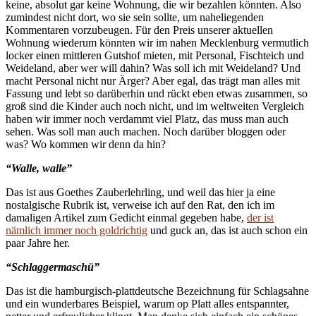
keine, absolut gar keine Wohnung, die wir bezahlen könnten. Also
zumindest nicht dort, wo sie sein sollte, um naheliegenden
Kommentaren vorzubeugen. Für den Preis unserer aktuellen
Wohnung wiederum könnten wir im nahen Mecklenburg vermutlich
locker einen mittleren Gutshof mieten, mit Personal, Fischteich und
Weideland, aber wer will dahin? Was soll ich mit Weideland? Und
macht Personal nicht nur Ärger? Aber egal, das trägt man alles mit
Fassung und lebt so darüberhin und rückt eben etwas zusammen, so
groß sind die Kinder auch noch nicht, und im weltweiten Vergleich
haben wir immer noch verdammt viel Platz, das muss man auch
sehen. Was soll man auch machen. Noch darüber bloggen oder
was? Wo kommen wir denn da hin?
“Walle, walle”
Das ist aus Goethes Zauberlehrling, und weil das hier ja eine
nostalgische Rubrik ist, verweise ich auf den Rat, den ich im
damaligen Artikel zum Gedicht einmal gegeben habe,
der ist
nämlich immer noch goldrichtig
und guck an, das ist auch schon ein
paar Jahre her.
“Schlaggermaschü”
Das ist die hamburgisch-plattdeutsche Bezeichnung für Schlagsahne
und ein wunderbares Beispiel, warum op Platt alles entspannter,