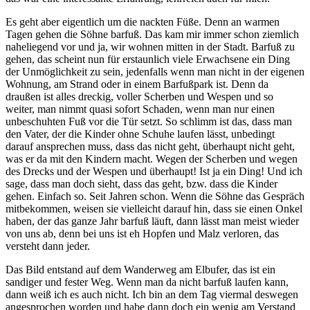
Es geht aber eigentlich um die nackten Füße. Denn an warmen
Tagen gehen die Söhne barfuß. Das kam mir immer schon ziemlich
naheliegend vor und ja, wir wohnen mitten in der Stadt. Barfuß zu
gehen, das scheint nun für erstaunlich viele Erwachsene ein Ding
der Unmöglichkeit zu sein, jedenfalls wenn man nicht in der eigenen
Wohnung, am Strand oder in einem Barfußpark ist. Denn da
draußen ist alles dreckig, voller Scherben und Wespen und so
weiter, man nimmt quasi sofort Schaden, wenn man nur einen
unbeschuhten Fuß vor die Tür setzt. So schlimm ist das, dass man
den Vater, der die Kinder ohne Schuhe laufen lässt, unbedingt
darauf ansprechen muss, dass das nicht geht, überhaupt nicht geht,
was er da mit den Kindern macht. Wegen der Scherben und wegen
des Drecks und der Wespen und überhaupt! Ist ja ein Ding! Und ich
sage, dass man doch sieht, dass das geht, bzw. dass die Kinder
gehen. Einfach so. Seit Jahren schon. Wenn die Söhne das Gespräch
mitbekommen, weisen sie vielleicht darauf hin, dass sie einen Onkel
haben, der das ganze Jahr barfuß läuft, dann lässt man meist wieder
von uns ab, denn bei uns ist eh Hopfen und Malz verloren, das
versteht dann jeder.
Das Bild entstand auf dem Wanderweg am Elbufer, das ist ein
sandiger und fester Weg. Wenn man da nicht barfuß laufen kann,
dann weiß ich es auch nicht. Ich bin an dem Tag viermal deswegen
angesprochen worden und habe dann doch ein wenig am Verstand