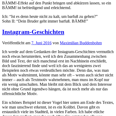
BÄMM!-Effekt auf den Punkt bringen und abkürzen lassen, so ein
BÄMM! ist befriedigend und erleichternd.
Ich: “Ist es denn heute nicht zu kalt, um barfuß zu gehen?”
Sohn II: “Dein Bruder geht immer barfuß. BÄMM!”
Instagram-Geschichten
Veröffentlicht
am
7. Juni 2016
von
Maximilian Buddenbohm
Ich werde auf dem Gedanken der Instagram-Geschichten vermutlich
noch etwas herumreiten, weil ich den Zusammenhang zwischen
Bild und Text, der sich manchmal erst im Nachhinein erschließt,
doch faszinierend finde und weil ich das an wenigstens zwei
Beispielen noch etwas verdeutlichen möchte. Denn das, was man
als Motiv wahrnimmt, könnte man sehr oft – wenn auch sicher nicht
immer – auch als Textmotiv wahrnehmen, man muss im Kopf nur
ein wenig umschalten. Man bleibt mit dem Blick und dem Interesse
nicht ohne Grund irgendwo hängen, da ist noch mehr als nur das
offensichtliche Motiv.
Ein schönes Beispiel ist dieser Vogel hier unten am Ende des Textes,
wie man unschwer erkennt, ist es ein Kolibri. Davon gibt es
erstaunlich viele im Stadtteil, in vielen Farben. Ich habe etliche