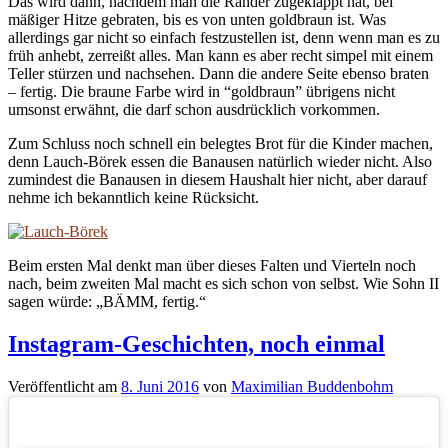
Das wird dann, nachdem man die Ränder zugeklappt hat, bei
mäßiger Hitze gebraten, bis es von unten goldbraun ist. Was
allerdings gar nicht so einfach festzustellen ist, denn wenn man es zu
früh anhebt, zerreißt alles. Man kann es aber recht simpel mit einem
Teller stürzen und nachsehen. Dann die andere Seite ebenso braten
– fertig. Die braune Farbe wird in “goldbraun” übrigens nicht
umsonst erwähnt, die darf schon ausdrücklich vorkommen.
Zum Schluss noch schnell ein belegtes Brot für die Kinder machen,
denn Lauch-Börek essen die Banausen natürlich wieder nicht. Also
zumindest die Banausen in diesem Haushalt hier nicht, aber darauf
nehme ich bekanntlich keine Rücksicht.
Beim ersten Mal denkt man über dieses Falten und Vierteln noch
nach, beim zweiten Mal macht es sich schon von selbst. Wie Sohn II
sagen würde: „BÄMM, fertig.“
Instagram-Geschichten, noch einmal
Veröffentlicht
am
8. Juni 2016
von
Maximilian Buddenbohm