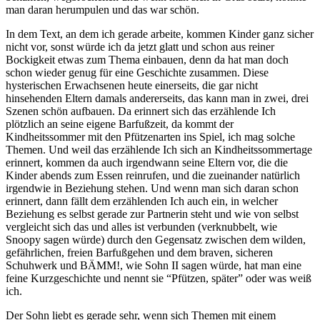
man daran herumpulen und das war schön.
In dem Text, an dem ich gerade arbeite, kommen Kinder ganz sicher
nicht vor, sonst würde ich da jetzt glatt und schon aus reiner
Bockigkeit etwas zum Thema einbauen, denn da hat man doch
schon wieder genug für eine Geschichte zusammen. Diese
hysterischen Erwachsenen heute einerseits, die gar nicht
hinsehenden Eltern damals andererseits, das kann man in zwei, drei
Szenen schön aufbauen. Da erinnert sich das erzählende Ich
plötzlich an seine eigene Barfußzeit, da kommt der
Kindheitssommer mit den Pfützenarten ins Spiel, ich mag solche
Themen. Und weil das erzählende Ich sich an Kindheitssommertage
erinnert, kommen da auch irgendwann seine Eltern vor, die die
Kinder abends zum Essen reinrufen, und die zueinander natürlich
irgendwie in Beziehung stehen. Und wenn man sich daran schon
erinnert, dann fällt dem erzählenden Ich auch ein, in welcher
Beziehung es selbst gerade zur Partnerin steht und wie von selbst
vergleicht sich das und alles ist verbunden (verknubbelt, wie
Snoopy sagen würde) durch den Gegensatz zwischen dem wilden,
gefährlichen, freien Barfußgehen und dem braven, sicheren
Schuhwerk und BÄMM!, wie Sohn II sagen würde, hat man eine
feine Kurzgeschichte und nennt sie “Pfützen, später” oder was weiß
ich.
Der Sohn liebt es gerade sehr, wenn sich Themen mit einem