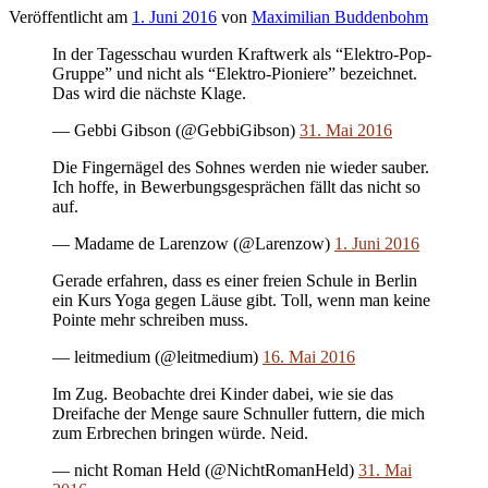
Veröffentlicht
am
1. Juni 2016
von
Maximilian Buddenbohm
In der Tagesschau wurden Kraftwerk als “Elektro-Pop-
Gruppe” und nicht als “Elektro-Pioniere” bezeichnet.
Das wird die nächste Klage.
— Gebbi Gibson (@GebbiGibson)
31. Mai 2016
Die Fingernägel des Sohnes werden nie wieder sauber.
Ich hoffe, in Bewerbungsgesprächen fällt das nicht so
auf.
— Madame de Larenzow (@Larenzow)
1. Juni 2016
Gerade erfahren, dass es einer freien Schule in Berlin
ein Kurs Yoga gegen Läuse gibt. Toll, wenn man keine
Pointe mehr schreiben muss.
— leitmedium (@leitmedium)
16. Mai 2016
Im Zug. Beobachte drei Kinder dabei, wie sie das
Dreifache der Menge saure Schnuller futtern, die mich
zum Erbrechen bringen würde. Neid.
— nicht Roman Held (@NichtRomanHeld)
31. Mai