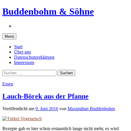
Springe
Buddenbohm & Söhne
zum
Inhalt
Instagram
Menü
Start
Über uns
Datenschutzerklärung
Impressum
Suchen
nach:
Essen
Lauch-Börek aus der Pfanne
Veröffentlicht
am
9. Juni 2016
von
Maximilian Buddenbohm
Rezepte gab es hier schon erstaunlich lange nicht mehr, es wird