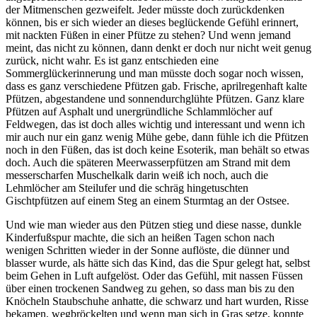
der Mitmenschen gezweifelt. Jeder müsste doch zurückdenken
können, bis er sich wieder an dieses beglückende Gefühl erinnert,
mit nackten Füßen in einer Pfütze zu stehen? Und wenn jemand
meint, das nicht zu können, dann denkt er doch nur nicht weit genug
zurück, nicht wahr. Es ist ganz entschieden eine
Sommerglückerinnerung und man müsste doch sogar noch wissen,
dass es ganz verschiedene Pfützen gab. Frische, aprilregenhaft kalte
Pfützen, abgestandene und sonnendurchglühte Pfützen. Ganz klare
Pfützen auf Asphalt und unergründliche Schlammlöcher auf
Feldwegen, das ist doch alles wichtig und interessant und wenn ich
mir auch nur ein ganz wenig Mühe gebe, dann fühle ich die Pfützen
noch in den Füßen, das ist doch keine Esoterik, man behält so etwas
doch. Auch die späteren Meerwasserpfützen am Strand mit dem
messerscharfen Muschelkalk darin weiß ich noch, auch die
Lehmlöcher am Steilufer und die schräg hingetuschten
Gischtpfützen auf einem Steg an einem Sturmtag an der Ostsee.
Und wie man wieder aus den Pützen stieg und diese nasse, dunkle
Kinderfußspur machte, die sich an heißen Tagen schon nach
wenigen Schritten wieder in der Sonne auflöste, die dünner und
blasser wurde, als hätte sich das Kind, das die Spur gelegt hat, selbst
beim Gehen in Luft aufgelöst. Oder das Gefühl, mit nassen Füssen
über einen trockenen Sandweg zu gehen, so dass man bis zu den
Knöcheln Staubschuhe anhatte, die schwarz und hart wurden, Risse
bekamen, wegbröckelten und wenn man sich in Gras setze, konnte