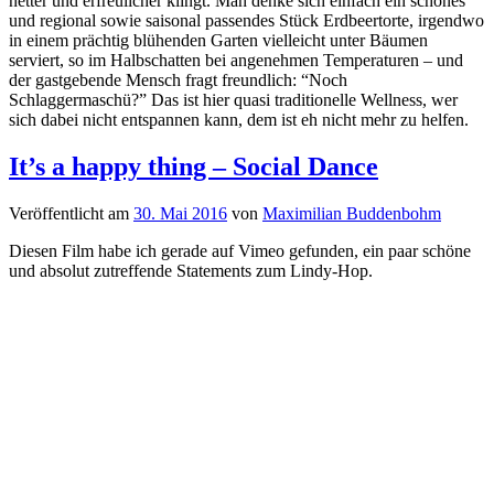
netter und erfreulicher klingt. Man denke sich einfach ein schönes
und regional sowie saisonal passendes Stück Erdbeertorte, irgendwo
in einem prächtig blühenden Garten vielleicht unter Bäumen
serviert, so im Halbschatten bei angenehmen Temperaturen – und
der gastgebende Mensch fragt freundlich: “Noch
Schlaggermaschü?” Das ist hier quasi traditionelle Wellness, wer
sich dabei nicht entspannen kann, dem ist eh nicht mehr zu helfen.
It’s a happy thing – Social Dance
Veröffentlicht
am
30. Mai 2016
von
Maximilian Buddenbohm
Diesen Film habe ich gerade auf Vimeo gefunden, ein paar schöne
und absolut zutreffende Statements zum Lindy-Hop.