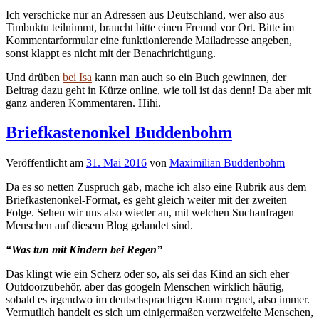
Ich verschicke nur an Adressen aus Deutschland, wer also aus
Timbuktu teilnimmt, braucht bitte einen Freund vor Ort. Bitte im
Kommentarformular eine funktionierende Mailadresse angeben,
sonst klappt es nicht mit der Benachrichtigung.
Und drüben
bei Isa
kann man auch so ein Buch gewinnen, der
Beitrag dazu geht in Kürze online, wie toll ist das denn! Da aber mit
ganz anderen Kommentaren. Hihi.
Briefkastenonkel Buddenbohm
Veröffentlicht
am
31. Mai 2016
von
Maximilian Buddenbohm
Da es so netten Zuspruch gab, mache ich also eine Rubrik aus dem
Briefkastenonkel-Format, es geht gleich weiter mit der zweiten
Folge. Sehen wir uns also wieder an, mit welchen Suchanfragen
Menschen auf diesem Blog gelandet sind.
“Was tun mit Kindern bei Regen”
Das klingt wie ein Scherz oder so, als sei das Kind an sich eher
Outdoorzubehör, aber das googeln Menschen wirklich häufig,
sobald es irgendwo im deutschsprachigen Raum regnet, also immer.
Vermutlich handelt es sich um einigermaßen verzweifelte Menschen,