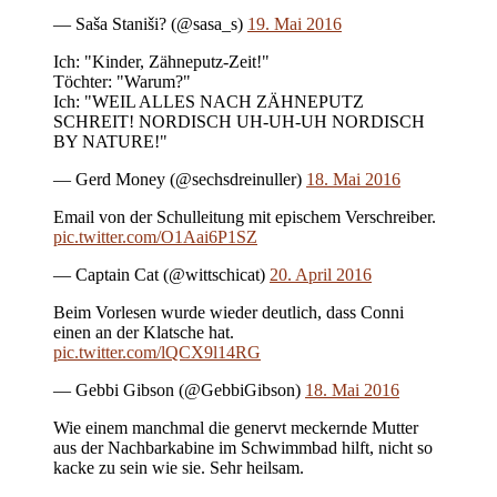
— Saša Staniši? (@sasa_s)
19. Mai 2016
Ich: "Kinder, Zähneputz-Zeit!"
Töchter: "Warum?"
Ich: "WEIL ALLES NACH ZÄHNEPUTZ
SCHREIT! NORDISCH UH-UH-UH NORDISCH
BY NATURE!"
— Gerd Money (@sechsdreinuller)
18. Mai 2016
Email von der Schulleitung mit epischem Verschreiber.
pic.twitter.com/O1Aai6P1SZ
— Captain Cat (@wittschicat)
20. April 2016
Beim Vorlesen wurde wieder deutlich, dass Conni
einen an der Klatsche hat.
pic.twitter.com/lQCX9l14RG
— Gebbi Gibson (@GebbiGibson)
18. Mai 2016
Wie einem manchmal die genervt meckernde Mutter
aus der Nachbarkabine im Schwimmbad hilft, nicht so
kacke zu sein wie sie. Sehr heilsam.